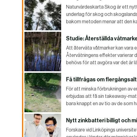
Naturvärdeskarta Skog är ett nytt
underlag för skog och skogslan
bakom metoden menar att den kan v
Studie: Återställda våtmark
Att återväta våtmarker kan vara e
Återvätningens effekter varierar 
behövs för att avgöra var det är 
Få tillfrågas om flergångsalt
För att minska förbrukningen av e
erbjudas att få sin takeaway-mat 
bara knappt en av tio av de som 
Nytt zinkbatteri billigt och mi
Forskare vid Linköpings universite