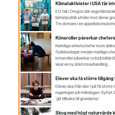
Klimataktivister i USA får int
Ett fall i Oregon där unga klimata
klimatpolitik strider mot deras g
Tre domare i en appellationsdomst
Könsroller påverkar chefers
Kvinnliga enhetschefer inom äld
födelsedagar medan manliga chefe
könsroller påverkar också både l
visar en ny doktorsavhandling…
Elever ska få större tillgång 
Elever ska från den 1 juli få större
regeringen på måndagen. Syftet ä
”gå tillbaka till grunderna”.
Skog med högt naturvärde k