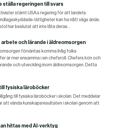
e ställa regeringen till svars
ktivister stämt USA:s regering för att landets
rundlagsskyddade rättigheter kan ha nått vägs ände.
ol har beslutat att inte låta deras…
 arbete och lärande i äldreomsorgen
reomsorgen förväntas komma ihåg folks
r är mer ensamma i sin chefsroll. Chefers kön och
ärande och utveckling inom äldreomsorgen. Detta
till fysiska läroböcker
 tillgång till fysiska läroböcker i skolan. Det meddelar
r att vända kunskapsresultaten i skolan genom att
an hittas med AI-verktyg