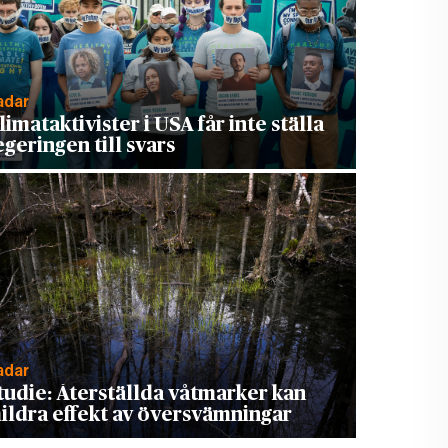
adar
limataktivister i USA får inte ställa
egeringen till svars
adar
tudie: Återställda våtmarker kan
ildra effekt av översvämningar