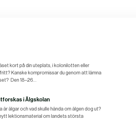
äset kort på din uteplats, i kolonilotten eller
a fritt? Kanske kompromissar du genom att lämna
räset? Den 18–26…
tforskas i Älgskolan
iga är älgar och vad skulle hända om älgen dog ut?
 nytt lektionsmaterial om landets största