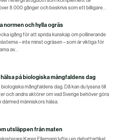
ever i energifattigdom som komplement till
 över 8 000 gånger och beskrivs som ett billigare…
dra normen och hylla ogräs
vecka igång för att sprida kunskap om pollinerande
xterna – inte minst ogräsen – som är viktiga för
darna av…
 hälsa på biologiska mångfaldens dag
 biologiska mångfaldens dag. Då kan du lyssna till
ter och andra aktörer om vad Sverige behöver göra
ch därmed människors hälsa.
 om utsläppen från maten
kreterare Karen Ellemann lyfte i en debattartikel