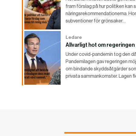
fram förslag på hur politiken kan 
näringsrekommendationerna. Hon 
subventioner för grönsaker…
Ledare
Allvarligt hot om regeringen
Under covid-pandemin tog den dåva
Pandemilagen gav regeringen möjl
om bindande skyddsåtgärder som 
privata sammankomster. Lagen fi