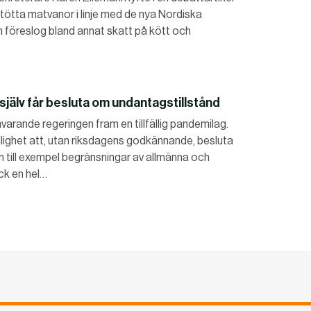
stötta matvanor i linje med de nya Nordiska
föreslog bland annat skatt på kött och
 själv får besluta om undantagstillstånd
rande regeringen fram en tillfällig pandemilag.
ighet att, utan riksdagens godkännande, besluta
till exempel begränsningar av allmänna och
ck en hel…