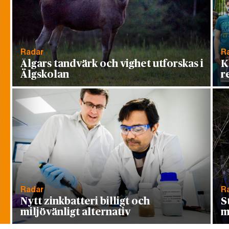
Radar
R
Älgars tandvärk och vighet utforskas i
K
Älgskolan
r
Radar
R
Nytt zinkbatteri billigt och
S
miljövänligt alternativ
m