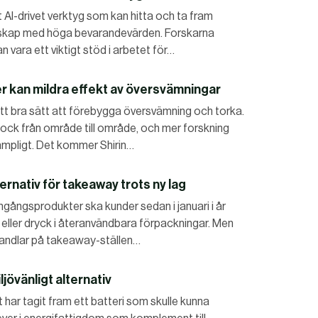
 AI-drivet verktyg som kan hitta och ta fram
dskap med höga bevarandevärden. Forskarna
ara ett viktigt stöd i arbetet för…
er kan mildra effekt av översvämningar
tt bra sätt att förebygga översvämning och torka.
dock från område till område, och mer forskning
lämpligt. Det kommer Shirin…
ernativ för takeaway trots ny lag
ngångsprodukter ska kunder sedan i januari i år
eller dryck i återanvändbara förpackningar. Men
handlar på takeaway-ställen…
ljövänligt alternativ
t har tagit fram ett batteri som skulle kunna