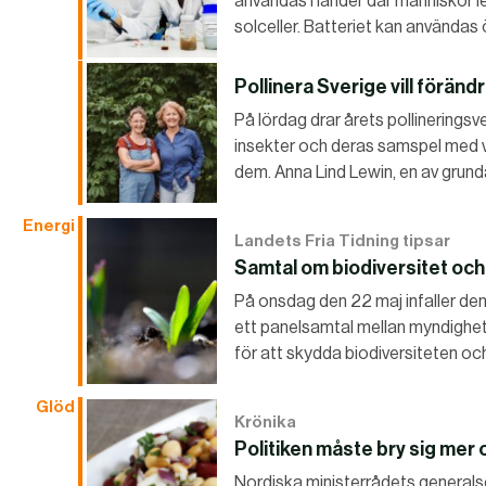
användas i länder där människor l
solceller. Batteriet kan användas
Pollinera Sverige vill förän
På lördag drar årets pollinerings
insekter och deras samspel med vä
dem. Anna Lind Lewin, en av grun
Energi
Landets Fria Tidning tipsar
Samtal om biodiversitet och
På onsdag den 22 maj infaller den
ett panelsamtal mellan myndighe
för att skydda biodiversiteten o
Glöd
Krönika
Politiken måste bry sig mer
Nordiska ministerrådets generalse