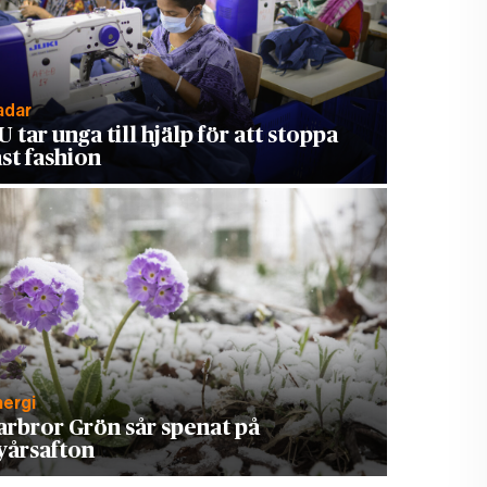
adar
U tar unga till hjälp för att stoppa
ast fashion
nergi
arbror Grön sår spenat på
yårsafton