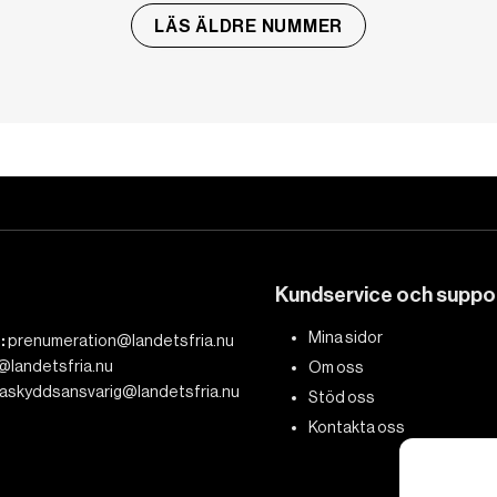
LÄS ÄLDRE NUMMER
Kundservice och suppo
Mina sidor
:
prenumeration@landetsfria.nu
@landetsfria.nu
Om oss
askyddsansvarig@landetsfria.nu
Stöd oss
Kontakta oss