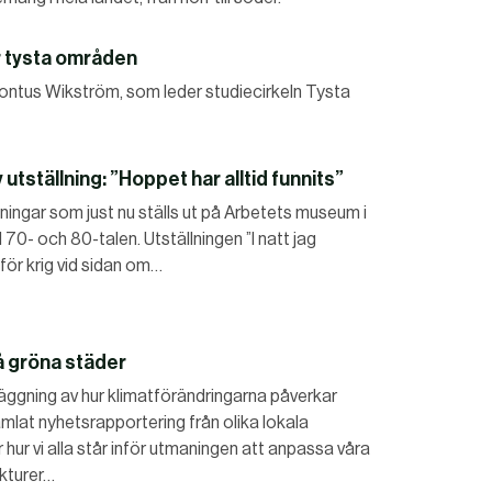
er tysta områden
ll Pontus Wikström, som leder studiecirkeln Tysta
 utställning: ”Hoppet har alltid funnits”
ingar som just nu ställs ut på Arbetets museum i
l 70- och 80-talen. Utställningen ”I natt jag
för krig vid sidan om…
å gröna städer
läggning av hur klimatförändringarna påverkar
amlat nyhetsrapportering från olika lokala
 hur vi alla står inför utmaningen att anpassa våra
ukturer…