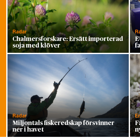
Radar
R
Chalmersforskare: Ersätt importerad
E
soja med klöver
f
Radar
E
Miljontals fiskeredskap försvinner
F
ner i havet
n