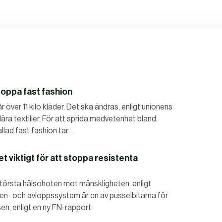
 stoppa fast fashion
över 11 kilo kläder. Det ska ändras, enligt unionens
lära textilier. För att sprida medvetenhet bland
lad fast fashion tar…
t viktigt för att stoppa resistenta
 största hälsohoten mot mänskligheten, enligt
en- och avloppssystem är en av pusselbitarna för
n, enligt en ny FN-rapport.