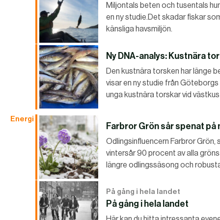
Miljontals beten och tusentals humm
en ny studie.Det skadar fiskar so
känsliga havsmiljön.
Ny DNA-analys: Kustnära tor
Den kustnära torsken har länge be
visar en ny studie från Göteborgs
unga kustnära torskar vid västkus
Energi
Farbror Grön sår spenat på
Odlingsinfluencern Farbror Grön
vintersår 90 procent av alla gröns
längre odlingssäsong och robusta
På gång i hela landet
På gång i hela landet
Här kan du hitta intressanta evenem