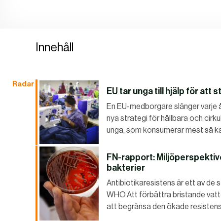
Innehåll
Radar
EU tar unga till hjälp för att
En EU-medborgare slänger varje år 
nya strategi för hållbara och cirku
unga, som konsumerar mest så kal
FN-rapport: Miljöperspektive
bakterier
Antibiotikaresistens är ett av de
WHO.Att förbättra bristande vatt
att begränsa den ökade resistense