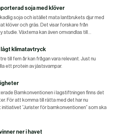
mporterad soja med klöver
kadlig soja och istället mata lantbrukets djur med
t klöver och gräs. Det visar forskare från
y studie. Växterna kan även omvandlas till…
lågt klimatavtryck
e till fem år kan frågan vara relevant. Just nu
la ett protein av jästsvampar.
tigheter
terade Barnkonventionen i lagstiftningen finns det
r. För att komma till rätta med det har nu
at initiativet ”Jurister för barnkonventionen” som ska
vinner ner i havet