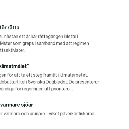
för rätta
e i nästan ett år har rättegången inletts i
tivister som greps i samband med att regimen
tsaktivister.
 klimatmålet”
en för att ta ett steg framåt i klimatarbetet,
n debattartikel i Svenska Dagbladet. De presenterar
ändiga för regeringen att prioritera…
t varmare sjöar
ir varmare och brunare – vilket påverkar fiskarna,