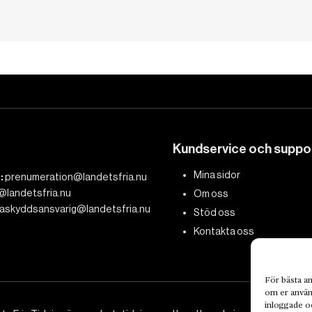
Kundservice och suppo
Mina sidor
:
prenumeration@landetsfria.nu
@landetsfria.nu
Om oss
askyddsansvarig@landetsfria.nu
Stöd oss
Kontakta oss
För bästa an
om er använd
inloggade oc