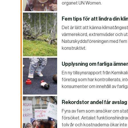
organet UN Women.
Fem tips för att lindra din k
Det är lätt att känna klimatånge
värmerekord, extremväder och u
Naturskyddsföreningen med fem tip
konstruktivt.
Upplysning om farliga ämnen 
En ny tillsynsrapport från Kemikal
företag som har kontrollerats, inte
konsumenter om innehåll av farliga
Rekordstor andel får avslag
Fyra av fem som ansöker om statli
försöket. Antalet funktionshindr
tolv år och kostnaderna ökar inte 