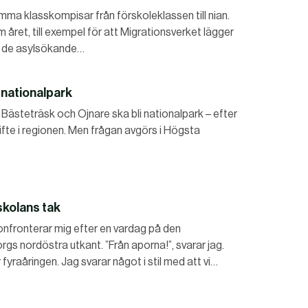
mma klasskompisar från förskoleklassen till nian.
 året, till exempel för att Migrationsverket lägger
nt de asylsökande…
 nationalpark
t Bästeträsk och Ojnare ska bli nationalpark – efter
ifte i regionen. Men frågan avgörs i Högsta
skolans tak
konfronterar mig efter en vardag på den
gs nordöstra utkant. ”Från aporna!”, svarar jag.
er fyraåringen. Jag svarar något i stil med att vi…