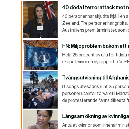
40 döda i terrorattack mot
40 personer har skjutits ihjäl i e
Zeeland. Tre personer har gripits.
Australiens premiärminister, som
FN: Miljöproblem bakom ett a
Hela 25 procent av alla för tidig
skapat, visar en ny rapport från F
Tvångsutvisning till Afghani
I tisdags utvisades runt 25 perso
personer utanför förvaret i Märst
de protesterande fanns tillresta fr
Långsam ökning av kvinnliga
Antalet kvinnor som innehar minis