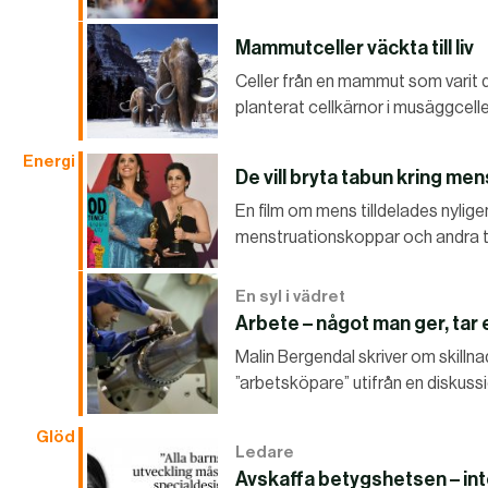
Mammutceller väckta till liv
Celler från en mammut som varit d
planterat cellkärnor i musäggcelle
Energi
De vill bryta tabun kring men
En film om mens tilldelades nyligen
menstruationskoppar och andra tv
En syl i vädret
Arbete – något man ger, tar 
Malin Bergendal skriver om skilln
”arbetsköpare” utifrån en diskus
Glöd
Ledare
Avskaffa betygshetsen – int