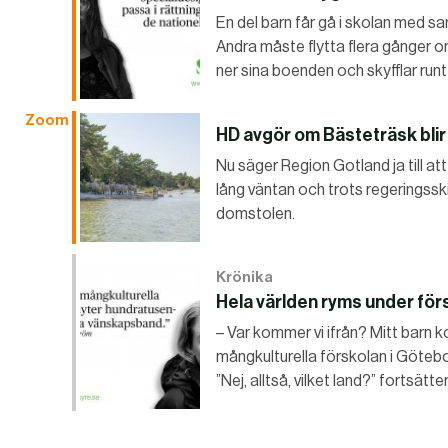
En del barn får gå i skolan med sa
Andra måste flytta flera gånger om
ner sina boenden och skyfflar ru
Zoom
HD avgör om Bästeträsk blir
Nu säger Region Gotland ja till at
lång väntan och trots regeringssk
domstolen.
Krönika
Hela världen ryms under för
– Var kommer vi ifrån? Mitt barn 
mångkulturella förskolan i Götebor
”Nej, alltså, vilket land?” fortsätt