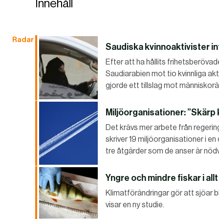
Innehåll
Radar
Saudiska kvinnoaktivister in
Efter att ha hållits frihetsberövad
Saudiarabien mot tio kvinnliga ak
gjorde ett tillslag mot människorät
Miljöorganisationer: ”Skärp
Det krävs mer arbete från regering
skriver 19 miljöorganisationer i e
tre åtgärder som de anser är nödv
Yngre och mindre fiskar i all
Klimatförändringar gör att sjöar bl
visar en ny studie.