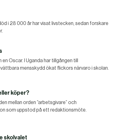
öd i 28 000 år har visat livstecken, sedan forskare
r.
s
 en Oscar. I Uganda har tillgången till
ättbara mensskydd ökat flickors närvaro i skolan.
eller köper?
aden mellan orden ”arbetsgivare” och
sion som uppstod på ett redaktionsmöte.
e skolvalet