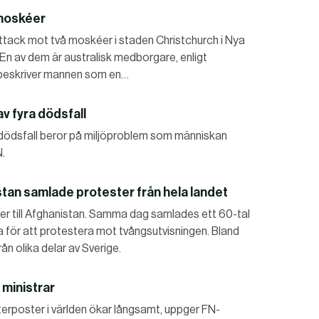
 moskéer
n attack mot två moskéer i staden Christchurch i Nya
 En av dem är australisk medborgare, enligt
 beskriver mannen som en…
v fyra dödsfall
a dödsfall beror på miljöproblem som människan
N.
stan samlade protester från hela landet
ner till Afghanistan. Samma dag samlades ett 60-tal
a för att protestera mot tvångsutvisningen. Bland
ån olika delar av Sverige.
 ministrar
terposter i världen ökar långsamt, uppger FN-