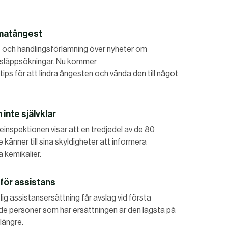
limatångest
st och handlingsförlamning över nyheter om
tsläppsökningar. Nu kommer
s för att lindra ångesten och vända den till något
inte självklar
ieinspektionen visar att en tredjedel av de 80
 känner till sina skyldigheter att informera
 kemikalier.
 för assistans
g assistansersättning får avslag vid första
ade personer som har ersättningen är den lägsta på
längre.