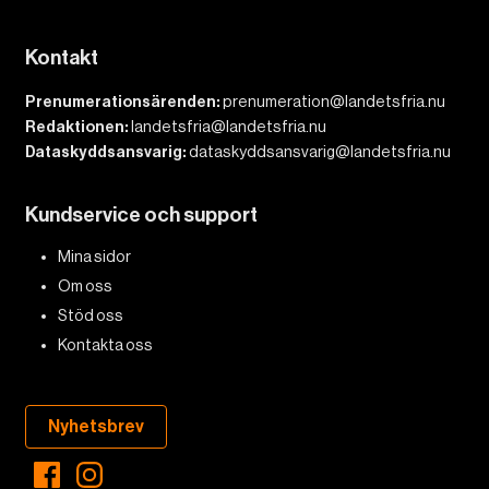
Kontakt
Prenumerationsärenden:
prenumeration@landetsfria.nu
Redaktionen:
landetsfria@landetsfria.nu
Dataskyddsansvarig:
dataskyddsansvarig@landetsfria.nu
Kundservice och support
Mina sidor
Om oss
Stöd oss
Kontakta oss
Nyhetsbrev