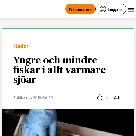
main
content
Prenumerera
Logga in
Radar
Yngre och mindre
fiskar i allt varmare
sjöar
Publicerad 2019-09-25
1 min lästid