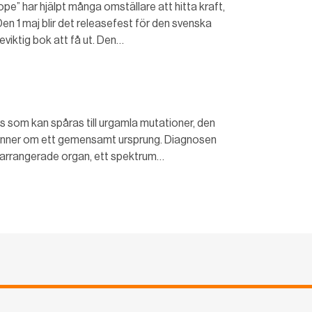
e” har hjälpt många omställare att hitta kraft,
1 maj blir det releasefest för den svenska
eviktig bok att få ut. Den…
nos som kan spåras till urgamla mutationer, den
minner om ett gemensamt ursprung. Diagnosen
kt arrangerade organ, ett spektrum…