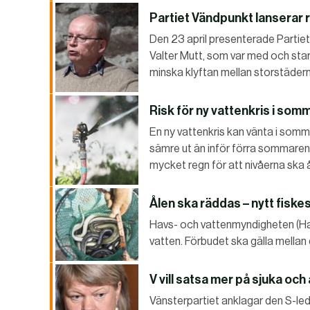
Partiet Vändpunkt lanserar 
Den 23 april presenterade Partiet
Valter Mutt, som var med och starta
minska klyftan mellan storstädern
Risk för ny vattenkris i som
En ny vattenkris kan vänta i somm
sämre ut än inför förra sommaren
mycket regn för att nivåerna ska 
Ålen ska räddas – nytt fiske
Havs- och vattenmyndigheten (Hav
vatten. Förbudet ska gälla mellan
V vill satsa mer på sjuka och
Vänsterpartiet anklagar den S-led