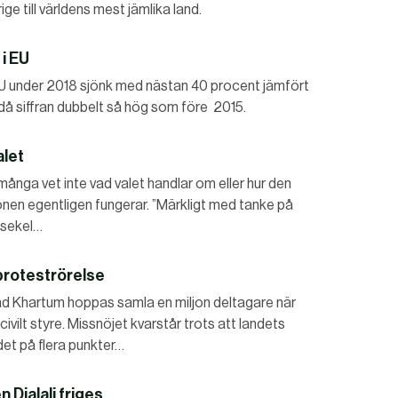
ige till världens mest jämlika land.
i EU
 EU under 2018 sjönk med nästan 40 procent jämfört
då siffran dubbelt så hög som före 2015.
alet
nga vet inte vad valet handlar om eller hur den
ionen egentligen fungerar. ”Märkligt med tanke på
s sekel…
 proteströrelse
d Khartum hoppas samla en miljon deltagare när
 civilt styre. Missnöjet kvarstår trots att landets
det på flera punkter…
 Djalali friges