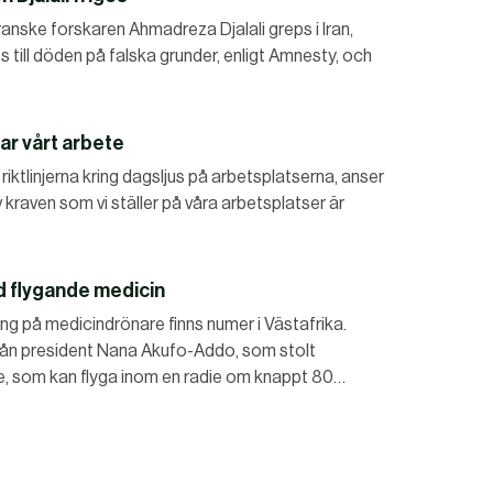
ranske forskaren Ahmadreza Djalali greps i Iran,
 till döden på falska grunder, enligt Amnesty, och
ar vårt arbete
riktlinjerna kring dagsljus på arbetsplatserna, anser
kraven som vi ställer på våra arbetsplatser är
d flygande medicin
g på medicindrönare finns numer i Västafrika.
ån president Nana Akufo-Addo, som stolt
re, som kan flyga inom en radie om knappt 80…