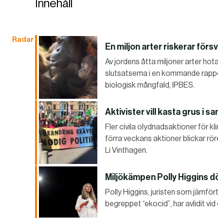
Innehåll
Radar
En miljon arter riskerar förs
Av jordens åtta miljoner arter hot
slutsatserna i en kommande rappo
biologisk mångfald, IPBES.
Aktivister vill kasta grus i 
Fler civila olydnadsaktioner för k
förra veckans aktioner blickar rö
Li Vinthagen.
Miljökämpen Polly Higgins d
Polly Higgins, juristen som jämfö
begreppet “ekocid”, har avlidit vid