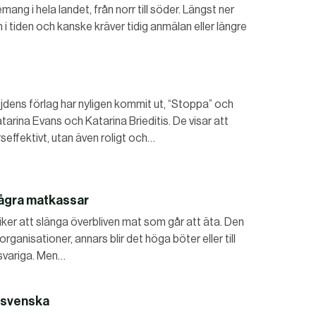
ang i hela landet, från norr till söder. Längst ner
i tiden och kanske kräver tidig anmälan eller längre
jdens förlag har nyligen kommit ut, “Stoppa” och
arina Evans och Katarina Brieditis. De visar att
rseffektivt, utan även roligt och…
 några matkassar
utiker att slänga överbliven mat som går att äta. Den
rganisationer, annars blir det höga böter eller till
svariga. Men…
 svenska