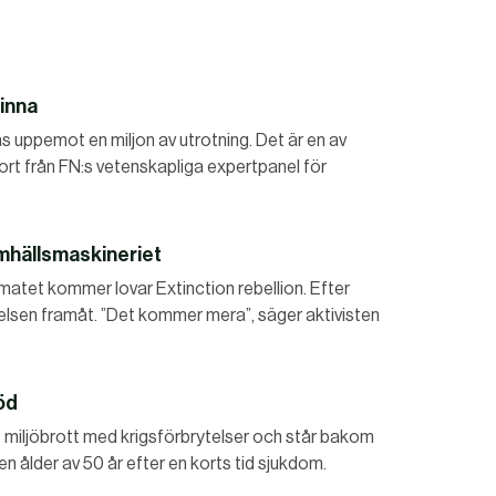
vinna
as uppemot en miljon av utrotning. Det är en av
rt från FN:s vetenskapliga expertpanel för
samhällsmaskineriet
limatet kommer lovar Extinction rebellion. Efter
relsen framåt. ”Det kommer mera”, säger aktivisten
öd
rt miljöbrott med krigsförbrytelser och står bakom
 en ålder av 50 år efter en korts tid sjukdom.