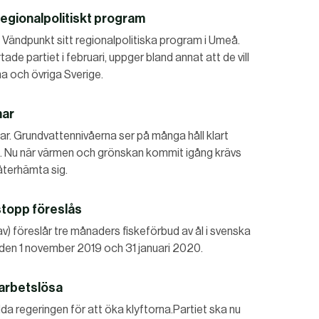
regionalpolitiskt program
 Vändpunkt sitt regionalpolitiska program i Umeå.
de partiet i februari, uppger bland annat att de vill
a och övriga Sverige.
mar
ar. Grundvattennivåerna ser på många håll klart
. Nu när värmen och grönskan kommit igång krävs
återhämta sig.
stopp föreslås
) föreslår tre månaders fiskeförbud av ål i svenska
 den 1 november 2019 och 31 januari 2020.
 arbetslösa
da regeringen för att öka klyftorna.Partiet ska nu