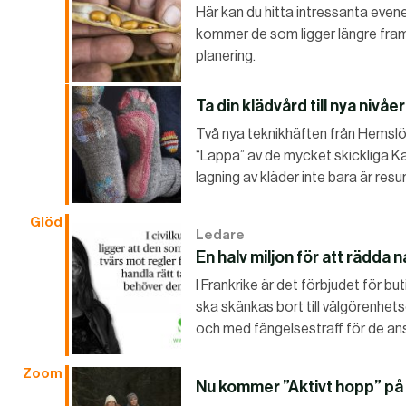
Här kan du hitta intressanta evenem
kommer de som ligger längre fram 
planering.
Ta din klädvård till nya nivåer
Två nya teknikhäften från Hemslö
“Lappa” av de mycket skickliga Kat
lagning av kläder inte bara är resu
Glöd
Ledare
En halv miljon för att rädda
I Frankrike är det förbjudet för b
ska skänkas bort till välgörenhetso
och med fängelsestraff för de an
Zoom
Nu kommer ”Aktivt hopp” på