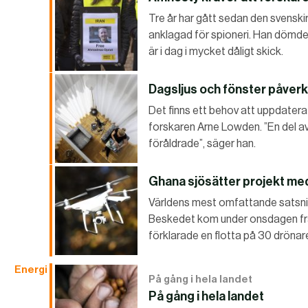
Tre år har gått sedan den svenski
anklagad för spioneri. Han dömdes
är i dag i mycket dåligt skick.
Dagsljus och fönster påverk
Det finns ett behov att uppdatera 
forskaren Arne Lowden. ”En del av 
föråldrade”, säger han.
Ghana sjösätter projekt me
Världens mest omfattande satsnin
Beskedet kom under onsdagen fr
förklarade en flotta på 30 dröna
Energi
På gång i hela landet
På gång i hela landet