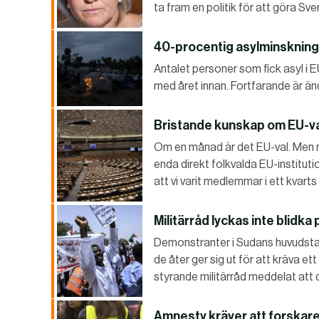
ta fram en politik för att göra Sver
40-procentig asylminskning 
Antalet personer som fick asyl i
med året innan. Fortfarande är än
Bristande kunskap om EU-v
Om en månad är det EU-val. Men må
enda direkt folkvalda EU-institut
att vi varit medlemmar i ett kvart
Militärråd lyckas inte blidka
Demonstranter i Sudans huvudsta
de åter ger sig ut för att kräva ett
styrande militärråd meddelat att 
Amnesty kräver att forskaren