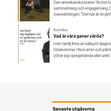
Den amerikanska boken ”Active hop
sammanhang och engagemang. Den 
översättningen. ”Det här är en jätt
Krönika
Vad är våra gener värda?
I min familj finns en sällsynt diag
förekommer i flera arter och på
yttrar sig i spegelvända eller uni
Senaste utgåvorna