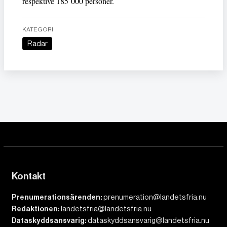
respektive 185 000 personer.
KATEGORI
Radar
Kontakt
Prenumerationsärenden:
prenumeration@landetsfria.nu
Redaktionen:
landetsfria@landetsfria.nu
Dataskyddsansvarig:
dataskyddsansvarig@landetsfria.nu