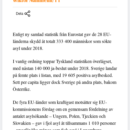
Wiktor Nummelin/TT
Dela
Enligt ny samlad statistik från Eurostat gav de 28 EU-
länderna skydd åt totalt 333 400 människor som sökte
asyl under 2018.
I vanlig ordning toppar Tyskland statistiken överlägset,
med nästan 140 000 ja-beslut under 2018. Sverige landar
på femte plats i listan, med 19 605 positiva asylbesked.
Sett per capita ligger dock Sverige på andra plats, bakom
Österrike.
De fyra EU-länder som kraftigast motsätter sig EU-
kommissionens förslag om en gemensam fördelning av
antalet asylsökande – Ungern, Polen, Tjeckien och
Slovakien – gav i fjol asyl åt tillsammans 1 010 personer
– ungefär lika många som fick asyl i Luxemburg.