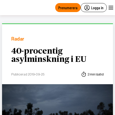
main
content
Prenumerera
Logga in
Radar
40-procentig
asylminskning i EU
Publicerad 2019-09-25
2 min lästid