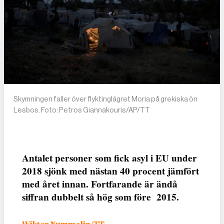
Skymningen faller över flyktinglägret Moria på grekiska ön
Lesbos. Foto: Petros Giannakouris/AP/TT
Antalet personer som fick asyl i EU under
2018 sjönk med nästan 40 procent jämfört
med året innan. Fortfarande är ändå
siffran dubbelt så hög som före 2015.