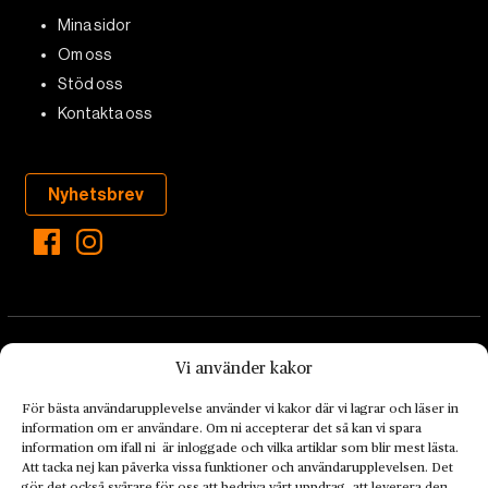
Mina sidor
Om oss
Stöd oss
Kontakta oss
Nyhetsbrev
Vi använder kakor
För bästa användarupplevelse använder vi kakor där vi lagrar och läser in
information om er användare. Om ni accepterar det så kan vi spara
Landets Fria Tidning är en nyhetstidning med bred bevakning av
information om ifall ni är inloggade och vilka artiklar som blir mest lästa.
det viktigaste som händer lokalt och globalt och med fokus på
Att tacka nej kan påverka vissa funktioner och användarupplevelsen. Det