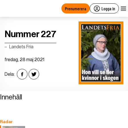
main
content
Prenumerera
Logga in
Nummer 227
Landets Fria
fredag, 28 maj 2021
Dela:
Innehåll
Radar