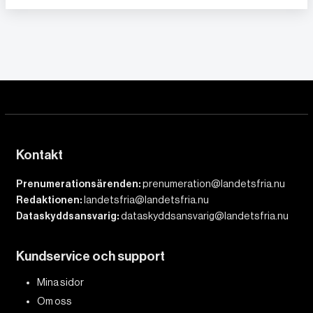
Kontakt
Prenumerationsärenden:
prenumeration@landetsfria.nu
Redaktionen:
landetsfria@landetsfria.nu
Dataskyddsansvarig:
dataskyddsansvarig@landetsfria.nu
Kundservice och support
Mina sidor
Om oss