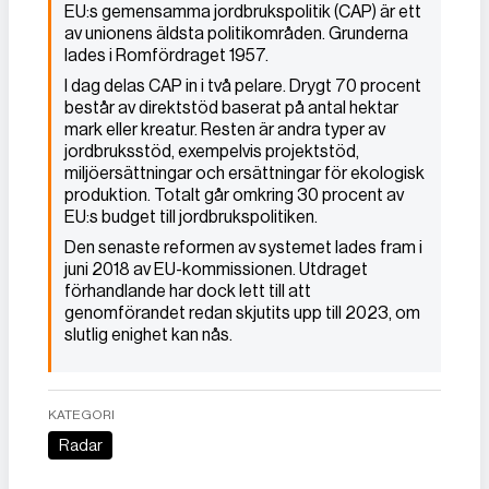
EU:s gemensamma jordbrukspolitik (CAP) är ett
av unionens äldsta politikområden. Grunderna
lades i Romfördraget 1957.
I dag delas CAP in i två pelare. Drygt 70 procent
består av direktstöd baserat på antal hektar
mark eller kreatur. Resten är andra typer av
jordbruksstöd, exempelvis projektstöd,
miljöersättningar och ersättningar för ekologisk
produktion. Totalt går omkring 30 procent av
EU:s budget till jordbrukspolitiken.
Den senaste reformen av systemet lades fram i
juni 2018 av EU-kommissionen. Utdraget
förhandlande har dock lett till att
genomförandet redan skjutits upp till 2023, om
slutlig enighet kan nås.
KATEGORI
Radar