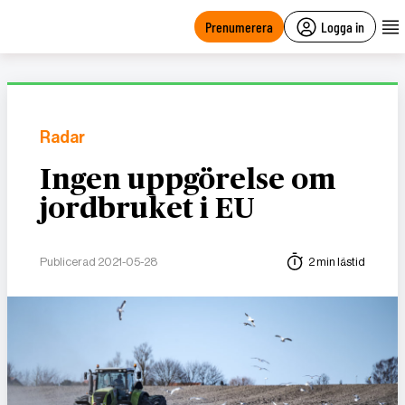
main
content
Prenumerera
Logga in
Radar
Ingen uppgörelse om
jordbruket i EU
Publicerad 2021-05-28
2 min lästid