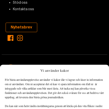
Stöd oss
Kontakta oss
Nyhetsbrev
Vi använder kakor
För bästa användarupplevelse använder vi kakor där vi lagrar och läser in information
Landets Fria Tidning är en nyhetstidning med bred bevakning av
om er användare. Om ni accepterar det så kan vi spara information om ifall ni är
det viktigaste som händer lokalt och globalt och med fokus på
inloggade och vilka artiklar som blir mest lästa. Att tacka nej kan påverka vissa
funktioner och användarupplevelsen. Det gör det också svårare för oss att bedriva vårt
omställningsrörelsen. En omställning till ett hållbart samhälle går
uppdrag, att leverera den bästa gröna journalistiken.
både via starka och lika rättigheter för alla människor, minskade
ekonomiska och sociala klyftor, samt utrymme för allt levande att
Du kan när som helst ändra inställningarna genom att klicka på den vita fliken i nedre