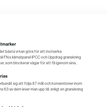
våtmarker
det bästa vi kan göra för att motverka
väl FN:s klimatpanel IPCC och Uppdrag granskning
r, som blockerar vägar för att få igenom sina…
frias
rbundit sig att följa 87 mål och konventioner inom
 63 av dem lever man upp till, enligt en granskning