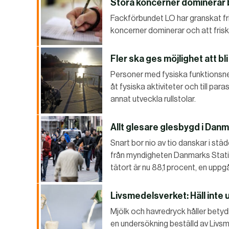
Stora koncerner dominerar b
Fackförbundet LO har granskat fris
koncerner dominerar och att frisko
Fler ska ges möjlighet att bli
Personer med fysiska funktionsned
åt fysiska aktiviteter och till par
annat utveckla rullstolar.
Allt glesare glesbygd i Dan
Snart bor nio av tio danskar i städ
från myndigheten Danmarks Statis
tätort är nu 88,1 procent, en upp
Livsmedelsverket: Häll inte 
Mjölk och havredryck håller betydl
en undersökning beställd av Livsm