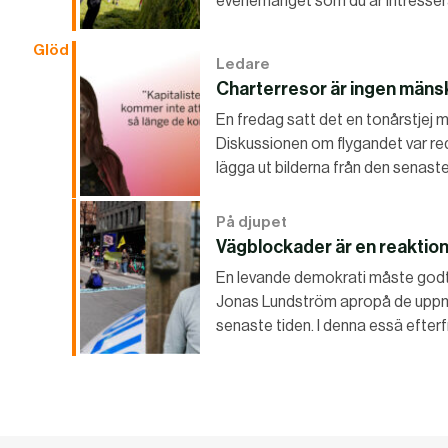
evenemanget som du är intressera
Glöd
Ledare
Charterresor är ingen mänsk
En fredag satt det en tonårstjej m
Diskussionen om flygandet var r
lägga ut bilderna från den senaste
På djupet
Vägblockader är en reaktion
En levande demokrati måste godta 
Jonas Lundström apropå de upp
senaste tiden. I denna essä efter