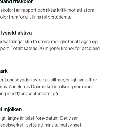
land friskolor
kolor i en rapport och riktar kritik mot att stora
lor framför allt finns i storstäderna.
 fysiskt aktiva
sättningar ska få större möjligheter att ägna sig
asport. Totalt satsas 26 miljoner kronor för att bland
mark
er. Landsbygden avfolkas alltmer, enligt nya siffror
tik. Andelen av Danmarks befolkning som bor i
gång med 1,1 procentenheter på…
ut mjölken
igt längre än bäst före-datum. Det visar
edelsverket i syfte att minska matsvinnet.