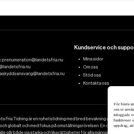
Kundservice och suppo
Mina sidor
:
prenumeration@landetsfria.nu
@landetsfria.nu
Om oss
askyddsansvarig@landetsfria.nu
Stöd oss
Kontakta oss
För bästa an
om er använd
inloggade oc
ts Fria Tidning är en nyhetstidning med bred bevakning av det viktig
funktioner o
 och globalt och med fokus på omställningsrörelsen. En omställning till 
uppdrag, att
le går både via starka och lika rättigheter för alla människor, minska