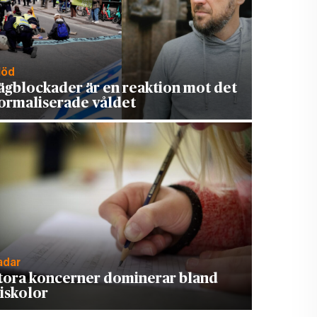
löd
ägblockader är en reaktion mot det
ormaliserade våldet
adar
tora koncerner dominerar bland
riskolor