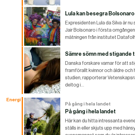
Lula kan besegra Bolsonaro 
Expresidenten Lula da Silva är nu
Jair Bolsonaro i första omgången i
mätningen från institutet Datafol
Sämre sömn med stigande 
Danska forskare varnar för att s
framförallt kvinnor och äldre och 
studien, rapporterar Vetenskapsra
deltog i…
Energi
På gång i hela landet
På gång i hela landet
Här kan du hitta intressanta evene
ställs in eller skjuts upp med häns