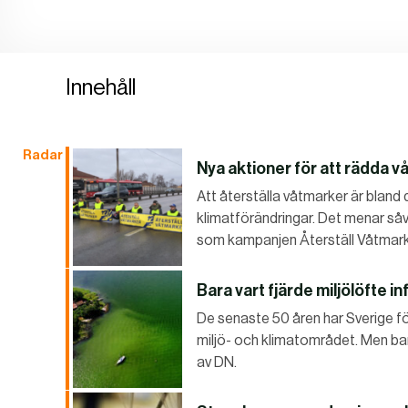
Innehåll
Radar
Nya aktioner för att rädda 
Att återställa våtmarker är bland 
klimatförändringar. Det menar så
som kampanjen Återställ Våtmarke
Bara vart fjärde miljölöfte in
De senaste 50 åren har Sverige fö
miljö- och klimatområdet. Men bara
av DN.