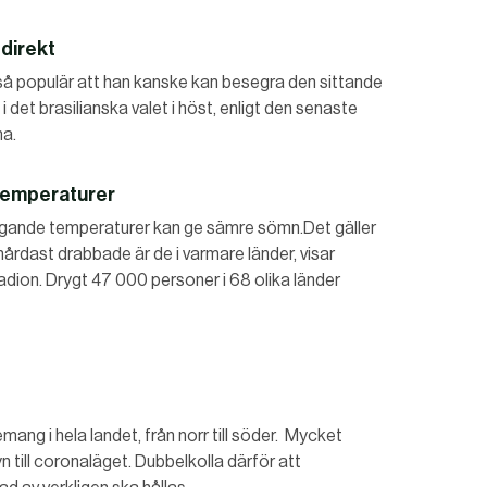
direkt
 så populär att han kanske kan besegra den sittande
 det brasilianska valet i höst, enligt den senaste
ha.
temperaturer
tigande temperaturer kan ge sämre sömn.Det gäller
hårdast drabbade är de i varmare länder, visar
dion. Drygt 47 000 personer i 68 olika länder
mang i hela landet, från norr till söder. Mycket
yn till coronaläget. Dubbelkolla därför att