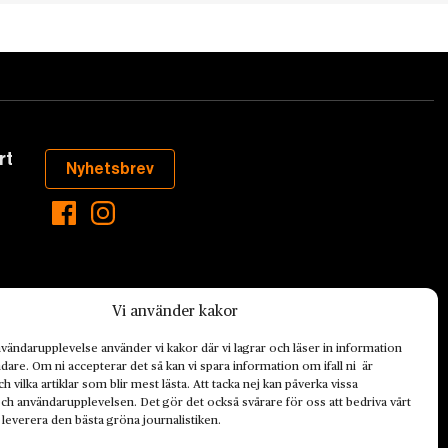
rt
Nyhetsbrev
Vi använder kakor
vändarupplevelse använder vi kakor där vi lagrar och läser in information
are. Om ni accepterar det så kan vi spara information om ifall ni är
h vilka artiklar som blir mest lästa. Att tacka nej kan påverka vissa
aste som händer
ch användarupplevelsen. Det gör det också svårare för oss att bedriva vårt
ett hållbart
 leverera den bästa gröna journalistiken.
de ekonomiska