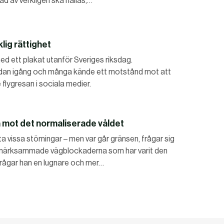
d av verkligen ska hållas,…
lig rättighet
ed ett plakat utanför Sveriges riksdag.
edan igång och många kände ett motstånd mot att
 flygresan i sociala medier.
 mot det normaliserade våldet
vissa störningar – men var går gränsen, frågar sig
märksammade vägblockaderna som har varit den
frågar han en lugnare och mer…