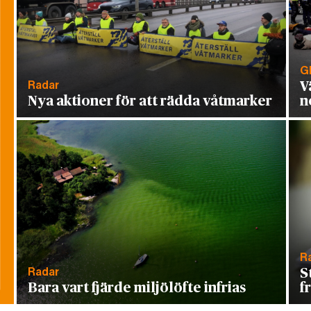
G
Radar
V
Nya aktioner för att rädda våtmarker
n
R
Radar
S
Bara vart fjärde miljölöfte infrias
f