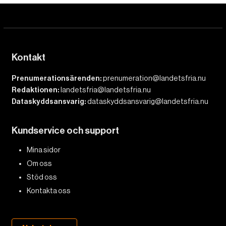
Kontakt
Prenumerationsärenden:
prenumeration@landetsfria.nu
Redaktionen:
landetsfria@landetsfria.nu
Dataskyddsansvarig:
dataskyddsansvarig@landetsfria.nu
Kundservice och support
Mina sidor
Om oss
Stöd oss
Kontakta oss