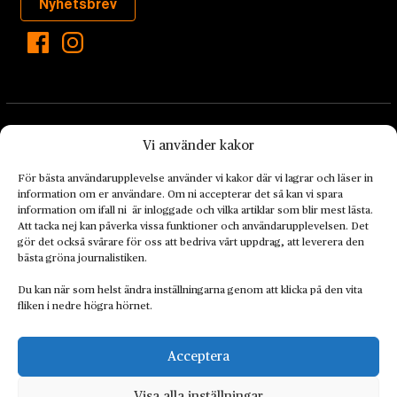
Nyhetsbrev
Vi använder kakor
För bästa användarupplevelse använder vi kakor där vi lagrar och läser in
information om er användare. Om ni accepterar det så kan vi spara
Landets Fria Tidning är en nyhetstidning med bred bevakning av
information om ifall ni är inloggade och vilka artiklar som blir mest lästa.
det viktigaste som händer lokalt och globalt och med fokus på
Att tacka nej kan påverka vissa funktioner och användarupplevelsen. Det
omställningsrörelsen. En omställning till ett hållbart samhälle går
gör det också svårare för oss att bedriva vårt uppdrag, att leverera den
bästa gröna journalistiken.
både via starka och lika rättigheter för alla människor, minskade
ekonomiska och sociala klyftor, samt utrymme för allt levande att
Du kan när som helst ändra inställningarna genom att klicka på den vita
utvecklas och frodas.
fliken i nedre högra hörnet.
Acceptera
Personuppgiftsbehandling och cookies
Sidkarta
Visa alla inställningar