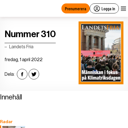
main
content
Prenumerera
Logga in
Nummer 310
Landets Fria
fredag, 1 april 2022
Dela:
Innehåll
Radar