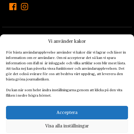
Vi använder kakor
För bästa användarupplevelse använder vi kakor där vi lagrar och läser in
information om er användare. Om ni accepterar det så kan vi spara
Landets Fria Tidning är en nyhetstidning med bred bevakning av
information om ifall ni är inloggade och vilka artiklar som blir mest lästa.
det viktigaste som händer lokalt och globalt och med fokus på
Att tacka nej kan påverka vissa funktioner och användarupplevelsen. Det
omställningsrörelsen. En omställning till ett hållbart samhälle går
gör det också svårare för oss att bedriva vårt uppdrag, att leverera den
bästa gröna journalistiken.
både via starka och lika rättigheter för alla människor, minskade
ekonomiska och sociala klyftor, samt utrymme för allt levande att
Du kan när som helst ändra inställningarna genom att klicka på den vita
utvecklas och frodas.
fliken i nedre högra hörnet.
Acceptera
Personuppgiftsbehandling och cookies
Sidkarta
Visa alla inställningar
© 2014–2026 Landets Fria