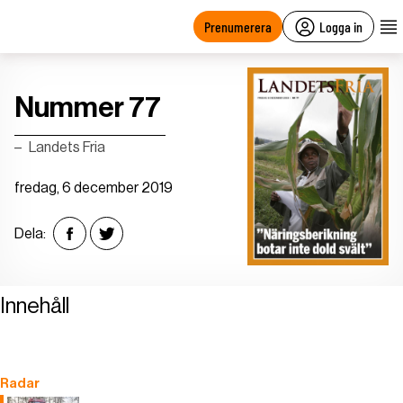
main
content
Prenumerera
Logga in
Nummer 77
Landets Fria
fredag, 6 december 2019
Dela:
Innehåll
Radar