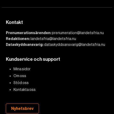
Kontakt
Prenumerationsärenden:
prenumeration@landetsfria.nu
Redaktionen:
landetsfria@landetsfria.nu
Dataskyddsansvarig:
dataskyddsansvarig@landetsfria.nu
Kundservice och support
Mina sidor
Om oss
Stöd oss
Kontakta oss
Nyhetsbrev