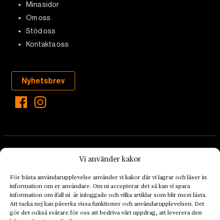
Mina sidor
Om oss
Stöd oss
Kontakta oss
Nyhetsbrev
Vi använder kakor
För bästa användarupplevelse använder vi kakor där vi lagrar och läser in
information om er användare. Om ni accepterar det så kan vi spara
Landets Fria Tidning är en nyhetstidning med bred bevakning av
information om ifall ni är inloggade och vilka artiklar som blir mest lästa.
det viktigaste som händer lokalt och globalt och med fokus på
Att tacka nej kan påverka vissa funktioner och användarupplevelsen. Det
omställningsrörelsen. En omställning till ett hållbart samhälle går
gör det också svårare för oss att bedriva vårt uppdrag, att leverera den