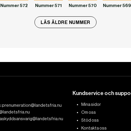
Nummer 572
Nummer 571
Nummer 570
Nummer 569
LÄS ÄLDRE NUMMER
Kundservice och suppo
Mina sidor
:
prenumeration@landetsfria.nu
@landetsfria.nu
Om oss
askyddsansvarig@landetsfria.nu
Stöd oss
Kontakta oss