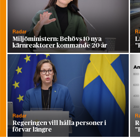
Radar
R
Miljöministern: Behövs 10 nya
L
kärnreaktorer kommande 20 år
”
Radar
R
Regeringen vill hålla personer i
R
förvar längre
”