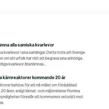
mna alla samiska kvarlevor
 kvarlevor i sina samlingar. Detta trots att Sverige
 om att urfolk har rätt att begrava sina anhöriga.
tliga kvarlevor återlämnas…
nya kärnreaktorer kommande 20 år
eaktorer behövs för att nå målet om fördubblad
0 åren, enligt klimat- och miljöminister Romina
smyndigheten föreslår att kommuners vetorätt mot
as.