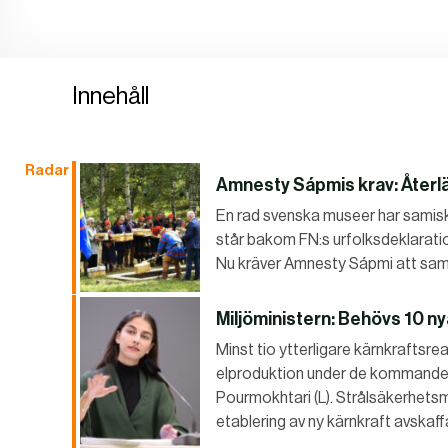
Innehåll
Radar
Amnesty Sápmis krav: Återlä
En rad svenska museer har samiska
står bakom FN:s urfolksdeklaration
Nu kräver Amnesty Sápmi att sam
Miljöministern: Behövs 10 
Minst tio ytterligare kärnkraftsr
elproduktion under de kommande 2
Pourmokhtari (L). Strålsäkerhet
etablering av ny kärnkraft avskaff