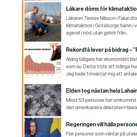
Läkare döms för klimataktion
Läkaren Terese Nilsson i Falun dö
klimataktion i Göteborgs hamn i 
agerat i nöd, utan gehör från…
Rekordfå lever på bidrag – ”
Aldrig tidigare har ekonomiskt bistå
som nu. Detta trots att många hush
Jag hade förväntat mig att antale
Elden tog nästan hela Lahai
Minst 53 personer har omkommit i
den amerikanska delstaten Hawaii
Regeringen vill hålla persone
Fler personer som väntar på utvisn