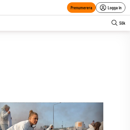
Prenumerera
Logga in
Sök