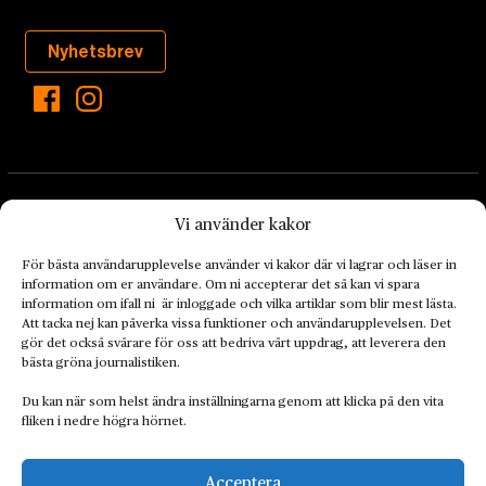
Nyhetsbrev
Vi använder kakor
För bästa användarupplevelse använder vi kakor där vi lagrar och läser in
information om er användare. Om ni accepterar det så kan vi spara
Landets Fria Tidning är en nyhetstidning med bred bevakning av
information om ifall ni är inloggade och vilka artiklar som blir mest lästa.
det viktigaste som händer lokalt och globalt och med fokus på
Att tacka nej kan påverka vissa funktioner och användarupplevelsen. Det
omställningsrörelsen. En omställning till ett hållbart samhälle går
gör det också svårare för oss att bedriva vårt uppdrag, att leverera den
bästa gröna journalistiken.
både via starka och lika rättigheter för alla människor, minskade
ekonomiska och sociala klyftor, samt utrymme för allt levande att
Du kan när som helst ändra inställningarna genom att klicka på den vita
utvecklas och frodas.
fliken i nedre högra hörnet.
Acceptera