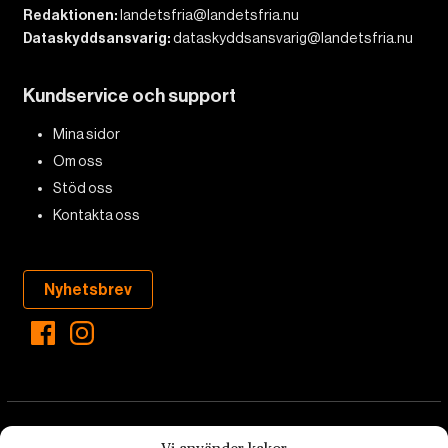
Redaktionen:
landetsfria@landetsfria.nu
Dataskyddsansvarig:
dataskyddsansvarig@landetsfria.nu
Kundservice och support
Mina sidor
Om oss
Stöd oss
Kontakta oss
Nyhetsbrev