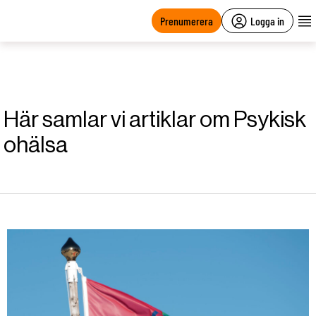
main
content
Prenumerera
Logga in
Här samlar vi artiklar om Psykisk
ohälsa