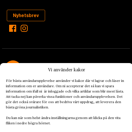
Nyhetsbrev
Vi använder kakor
För bästa användarupplevelse använder vi kakor där vi lagrar och läser in
Landets Fria Tidning är en nyhetstidning med bred bevakning av
information om er användare. Om ni accepterar det så kan vi spara
det viktigaste som händer lokalt och globalt och med fokus på
information om ifall ni är inloggade och vilka artiklar som blir mest lästa.
omställningsrörelsen. En omställning till ett hållbart samhälle går
Att tacka nej kan påverka vissa funktioner och användarupplevelsen. Det
både via starka och lika rättigheter för alla människor, minskade
gör det också svårare för oss att bedriva vårt uppdrag, att leverera den
bästa gröna journalistiken.
ekonomiska och sociala klyftor, samt utrymme för allt levande att
utvecklas och frodas.
Du kan när som helst ändra inställningarna genom att klicka på den vita
fliken i nedre högra hörnet.