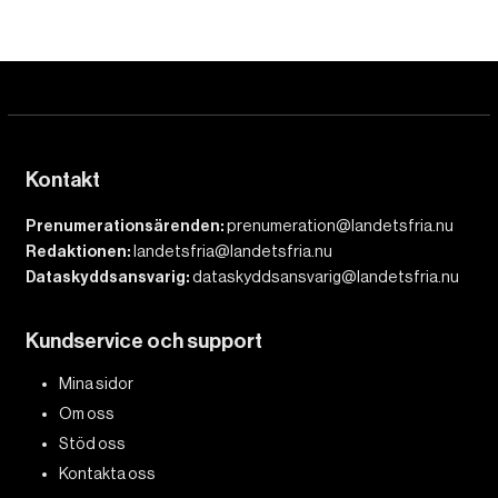
Kontakt
Prenumerationsärenden:
prenumeration@landetsfria.nu
Redaktionen:
landetsfria@landetsfria.nu
Dataskyddsansvarig:
dataskyddsansvarig@landetsfria.nu
Kundservice och support
Mina sidor
Om oss
Stöd oss
Kontakta oss