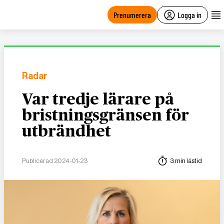
main
content
Prenumerera
Logga in
Radar
Var tredje lärare på
bristningsgränsen för
utbrändhet
Publicerad 2024-01-23
3 min lästid