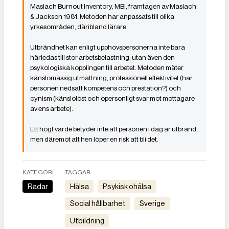
Maslach Burnout Inventory, MBI, framtagen av Maslach
& Jackson 1981. Metoden har anpassats till olika
yrkesområden, däribland lärare.
Utbrändhet kan enligt upphovspersonerna inte bara
härledas till stor arbetsbelastning, utan även den
psykologiska kopplingen till arbetet. Metoden mäter
känslomässig utmattning, professionell effektivitet (har
personen nedsatt kompetens och prestation?) och
cynism (känslolöst och opersonligt svar mot mottagare
av ens arbete).
Ett högt värde betyder inte att personen i dag är utbränd,
men däremot att hen löper en risk att bli det.
KATEGORI
TAGGAR
Radar
Hälsa
Psykisk ohälsa
Social hållbarhet
Sverige
Utbildning