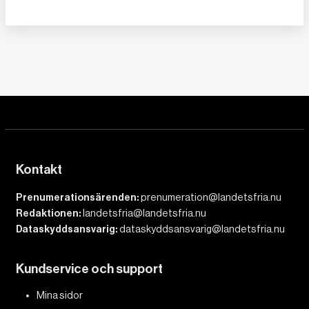
Kontakt
Prenumerationsärenden:
prenumeration@landetsfria.nu
Redaktionen:
landetsfria@landetsfria.nu
Dataskyddsansvarig:
dataskyddsansvarig@landetsfria.nu
Kundservice och support
Mina sidor