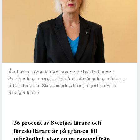
Åsa Fahlén, förbundsordförande för fackförbundet
Sveriges lärare ser allvarligt på att så många lärare riskerar
att bli utbrända. ”Skrämmande siffror”, säger hon. Foto:
Sveriges lärare
36 procent av Sveriges lärare och
föreskollärare är på gränsen till
utbrändhet, visar en ny rapport från