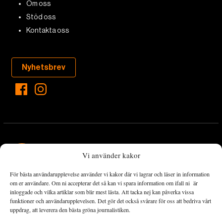
Om oss
Stöd oss
Kontakta oss
Nyhetsbrev
Vi använder kakor
För bästa användarupplevelse använder vi kakor där vi lagrar och läser in information
Landets Fria Tidning är en nyhetstidning med bred bevakning av
om er användare. Om ni accepterar det så kan vi spara information om ifall ni är
det viktigaste som händer lokalt och globalt och med fokus på
inloggade och vilka artiklar som blir mest lästa. Att tacka nej kan påverka vissa
funktioner och användarupplevelsen. Det gör det också svårare för oss att bedriva vårt
omställningsrörelsen. En omställning till ett hållbart samhälle går
uppdrag, att leverera den bästa gröna journalistiken.
både via starka och lika rättigheter för alla människor, minskade