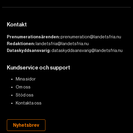
Kontakt
Prenumerationsärenden:
prenumeration@landetsfria.nu
Redaktionen:
landetsfria@landetsfria.nu
Dataskyddsansvarig:
dataskyddsansvarig@landetsfria.nu
Kundservice och support
Mina sidor
Om oss
Stöd oss
Kontakta oss
Nyhetsbrev