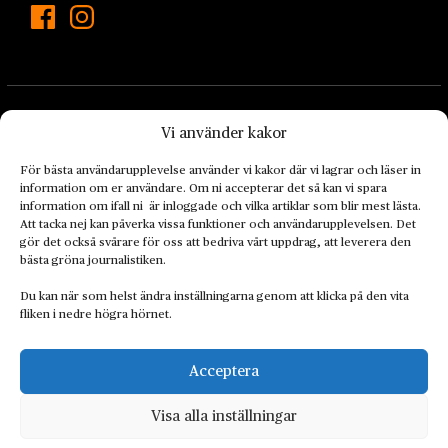
Vi använder kakor
För bästa användarupplevelse använder vi kakor där vi lagrar och läser in
information om er användare. Om ni accepterar det så kan vi spara
Landets Fria Tidning är en nyhetstidning med bred bevakning av
information om ifall ni är inloggade och vilka artiklar som blir mest lästa.
det viktigaste som händer lokalt och globalt och med fokus på
Att tacka nej kan påverka vissa funktioner och användarupplevelsen. Det
omställningsrörelsen. En omställning till ett hållbart samhälle går
gör det också svårare för oss att bedriva vårt uppdrag, att leverera den
bästa gröna journalistiken.
både via starka och lika rättigheter för alla människor, minskade
ekonomiska och sociala klyftor, samt utrymme för allt levande att
Du kan när som helst ändra inställningarna genom att klicka på den vita
utvecklas och frodas.
fliken i nedre högra hörnet.
Acceptera
Personuppgiftsbehandling och cookies
Sidkarta
Visa alla inställningar
© 2014–2026 Landets Fria