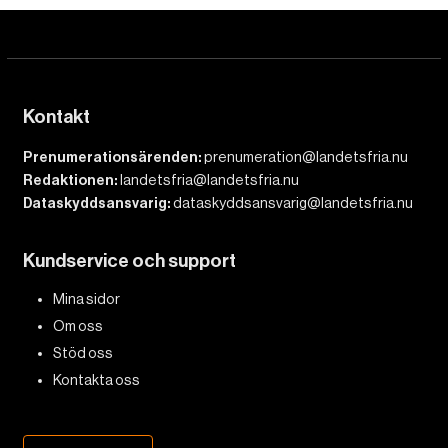
Kontakt
Prenumerationsärenden:
prenumeration@landetsfria.nu
Redaktionen:
landetsfria@landetsfria.nu
Dataskyddsansvarig:
dataskyddsansvarig@landetsfria.nu
Kundservice och support
Mina sidor
Om oss
Stöd oss
Kontakta oss