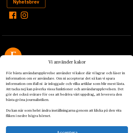
Nyhetsbrev
Vi använder kakor
Landets Fria Tidning är en nyhetstidning med bred bevakning av
För bästa användarupplevelse använder vi kakor där vi lagrar och läser in
det viktigaste som händer lokalt och globalt och med fokus på
information om er användare. Om ni accepterar det så kan vi spara
omställningsrörelsen. En omställning till ett hållbart samhälle går
information om ifall ni är inloggade och vilka artiklar som blir mest lästa.
både via starka och lika rättigheter för alla människor, minskade
Att tacka nej kan påverka vissa funktioner och användarupplevelsen. Det
gör det också svårare för oss att bedriva vårt uppdrag, att leverera den
ekonomiska och sociala klyftor, samt utrymme för allt levande att
bästa gröna journalistiken.
utvecklas och frodas.
Du kan när som helst ändra inställningarna genom att klicka på den vita
fliken i nedre högra hörnet.
Personuppgiftsbehandling och cookies
Sidkarta
Acceptera