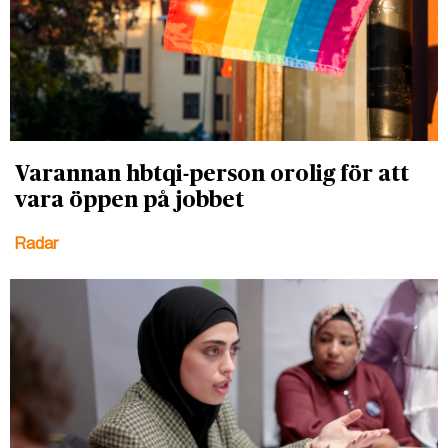
Varannan hbtqi-person orolig för att
vara öppen på jobbet
Radar