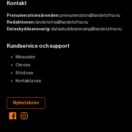
Kontakt
Prenumerationsärenden:
prenumeration@landetsfria.nu
Redaktionen:
landetsfria@landetsfria.nu
Dataskyddsansvarig:
dataskyddsansvarig@landetsfria.nu
Kundservice och support
Mina sidor
Om oss
Stöd oss
Kontakta oss
Nyhetsbrev