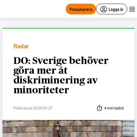
main
content
Prenumerera
Logga in
Radar
DO: Sverige behöver
göra mer åt
diskriminering av
minoriteter
Publicerad 2025-10-27
4 min lästid