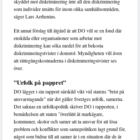
skyddet mot diskriminering inte all den diskriminering
som individer utsätts för inom olika samhällsområden,
säger Lars Arrhenius.
Ett annat förslag till åtgärd är att DO vill se en fond där
enskilda eller organisationer som arbetar mot
diskriminering kan söka medel för att bekosta
diskrimineringstvister i domstol. Myndigheten vill även
att rättegångskostnaderna i diskrimineringstvister ses
över.
”Urfolk på pappret”
DO lägger i sin rapport särskild vikt vid statens ”brist på
ansvarstagande” när det gäller Sveriges urfolk, samerna.
Det saknas en urfolkspolitik skriver DO i rapporten, i
bemärkelsen att staten ”överlåtit åt markägare,
kommuner, skolor och samer att ta ansvar för att lösa
problem och konflikter som samepolitiken lagt grund för,
något som bidrar till att samer är i en situation där de är