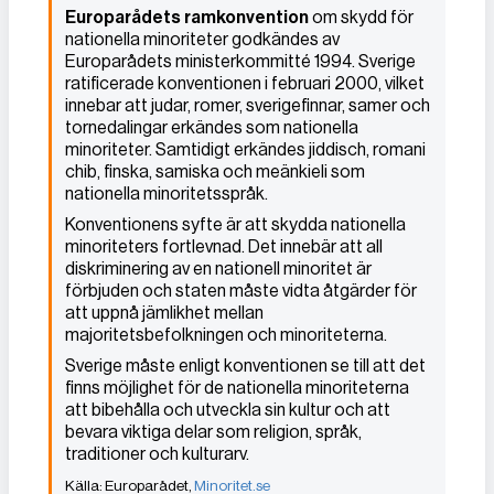
Europarådets ramkonvention
om skydd för
nationella minoriteter godkändes av
Europarådets ministerkommitté 1994. Sverige
ratificerade konventionen i februari 2000, vilket
innebar att judar, romer, sverigefinnar, samer och
tornedalingar erkändes som nationella
minoriteter. Samtidigt erkändes jiddisch, romani
chib, finska, samiska och meänkieli som
nationella minoritetsspråk.
Konventionens syfte är att skydda nationella
minoriteters fortlevnad. Det innebär att all
diskriminering av en nationell minoritet är
förbjuden och staten måste vidta åtgärder för
att uppnå jämlikhet mellan
majoritetsbefolkningen och minoriteterna.
Sverige måste enligt konventionen se till att det
finns möjlighet för de nationella minoriteterna
att bibehålla och utveckla sin kultur och att
bevara viktiga delar som religion, språk,
traditioner och kulturarv.
Europarådet,
Minoritet.se