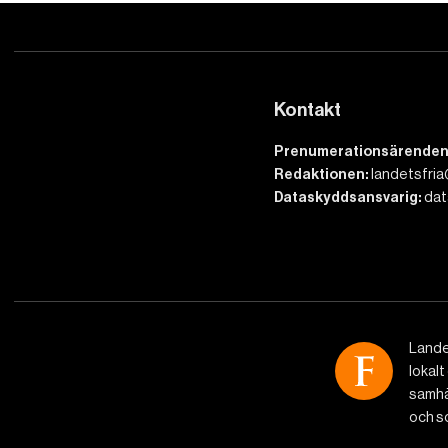
Kontakt
Prenumerationsärenden
Redaktionen:
landetsfria
Dataskyddsansvarig:
dat
Lande
lokalt
samhäl
och so