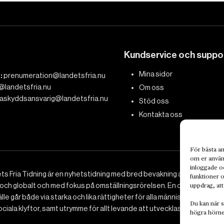
Kundservice och suppo
Mina sidor
:
prenumeration@landetsfria.nu
@landetsfria.nu
Om oss
askyddsansvarig@landetsfria.nu
Stöd oss
Kontakta oss
För bästa an
om er använd
inloggade oc
ts Fria Tidning är en nyhetstidning med bred bevakning av det viktig
funktioner o
 och globalt och med fokus på omställningsrörelsen. En omställning till 
uppdrag, att
le går både via starka och lika rättigheter för alla människor, minska
Du kan när s
ciala klyftor, samt utrymme för allt levande att utvecklas och frodas.
högra hörne