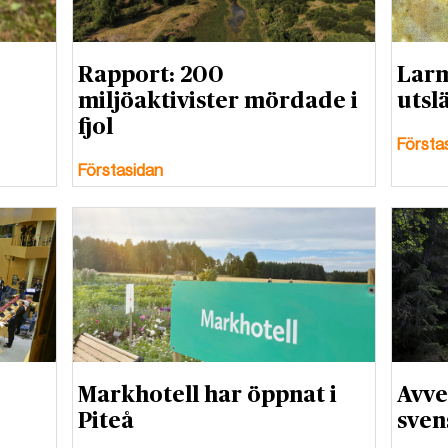
Rapport: 200
Larm
miljöaktivister mördade i
utsl
fjol
Första
Förstasidan
Markhotell har öppnat i
Avve
Piteå
sven