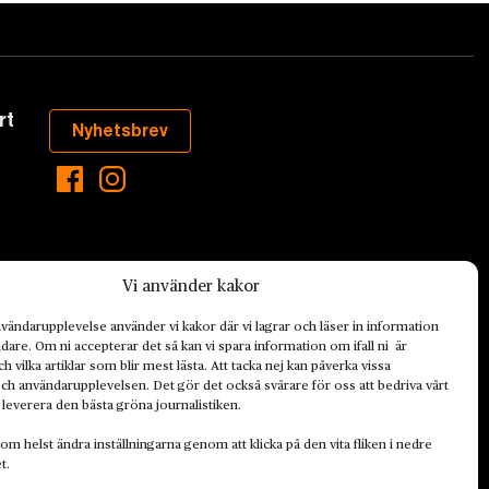
rt
Nyhetsbrev
Vi använder kakor
vändarupplevelse använder vi kakor där vi lagrar och läser in information
are. Om ni accepterar det så kan vi spara information om ifall ni är
h vilka artiklar som blir mest lästa. Att tacka nej kan påverka vissa
aste som händer
ch användarupplevelsen. Det gör det också svårare för oss att bedriva vårt
ett hållbart
 leverera den bästa gröna journalistiken.
de ekonomiska
om helst ändra inställningarna genom att klicka på den vita fliken i nedre
t.