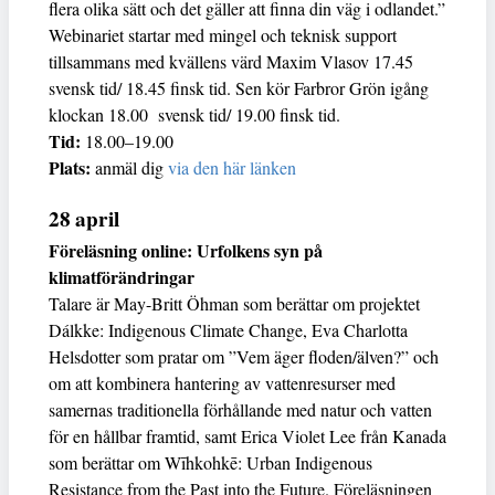
flera olika sätt och det gäller att finna din väg i odlandet.”
Webinariet startar med mingel och teknisk support
tillsammans med kvällens värd Maxim Vlasov 17.45
svensk tid/ 18.45 finsk tid. Sen kör Farbror Grön igång
klockan 18.00 svensk tid/ 19.00 finsk tid.
Tid:
18.00–19.00
Plats:
anmäl dig
via den här länken
28 april
Föreläsning online: Urfolkens syn på
klimatförändringar
Talare är May-Britt Öhman som berättar om projektet
Dálkke: Indigenous Climate Change, Eva Charlotta
Helsdotter som pratar om ”Vem äger floden/älven?” och
om att kombinera hantering av vattenresurser med
samernas traditionella förhållande med natur och vatten
för en hållbar framtid, samt Erica Violet Lee från Kanada
som berättar om Wīhkohkē: Urban Indigenous
Resistance from the Past into the Future. Föreläsningen