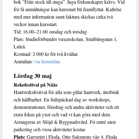
bok ”Från stock till stuga”. Inga förkunskaper krävs. Vid
för få anmälningar kan kursstart bli framflyttat. Kallelse
med mer information samt faktura skickas cirka två
veckor innan kursstart.
Tid: 16.00–21.00 onsdag och torsdag
Plats: Studieförbundet vuxenskolan, Småbåtsgatan 1,
Luleå.
Kostnad: 2 000 kr för två kvällar.
Anmälan:
via hemsidan
.
Lördag 30 maj
Rekofestival på Nääs
Hantverksfestival för alla som gillar hantverk, återbruk
och hållbarhet. En fullspäckad dag av workshops,
demonstrationer, föredrag och andra aktiviteter och ett
extra fokus på yxor och vad vi kan göra med dem.
Arrangeras av Slöjd & Byggnadsvård. Fri entré men
parkering och vissa aktiviteter kostar.
Plats:
Garveriet i Floda, Otto Salomons väg 4, Floda