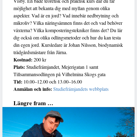
Visby. En både teoretisk och praktisk kurs där du får
möjlighet att bekanta dig med myllan genom olika
aspekter. Vad är en jord? Vad innebär nedbrytning och
mikroliv? Vilka näringsämnen finns det och vad behöver
växterna? Vilka komposteringstekniker finns det? Du lär
dig också om olika odlingsmetoder och hur du kan testa
din egen jord. Kursledare är Johan Nilsson, biodynamisk
trädgårdsmästare från Järna.
Kostnad:
200 kr
Plats:
Studiefrämjandet, Mejerigatan 1 samt
Tillsammansodlingen på Vilhelmina Skogs gata
Tid:
10.00–12.00 och 13.00–16.00
Anmälan och info:
Studiefrämjandets webbplats
Längre fram …