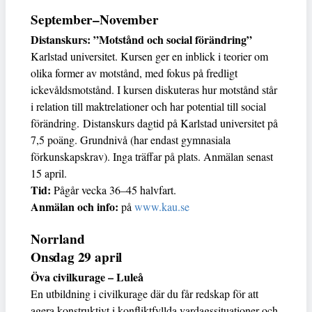
September–November
Distanskurs: ”Motstånd och social förändring”
Karlstad universitet. Kursen ger en inblick i teorier om
olika former av motstånd, med fokus på fredligt
ickevåldsmotstånd. I kursen diskuteras hur motstånd står
i relation till maktrelationer och har potential till social
förändring. Distanskurs dagtid på Karlstad universitet på
7,5 poäng. Grundnivå (har endast gymnasiala
förkunskapskrav). Inga träffar på plats. Anmälan senast
15 april.
Tid:
Pågår vecka 36–45 halvfart.
Anmälan och info:
på
www.kau.se
Norrland
Onsdag 29 april
Öva civilkurage – Luleå
En utbildning i civilkurage där du får redskap för att
agera konstruktivt i konfliktfyllda vardagssituationer och