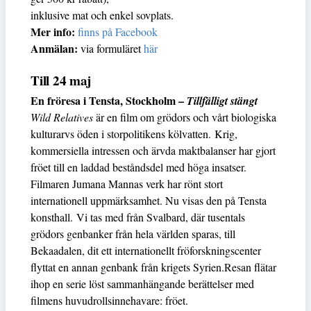
inklusive mat och enkel sovplats.
Mer info:
finns på Facebook
Anmälan:
via formuläret
här
Till 24 maj
En fröresa i Tensta, Stockholm –
Tillfälligt stängt
Wild Relatives
är en film om grödors och vårt biologiska
kulturarvs öden i storpolitikens kölvatten. Krig,
kommersiella intressen och ärvda maktbalanser har gjort
fröet till en laddad beståndsdel med höga insatser.
Filmaren Jumana Mannas verk har rönt stort
internationell uppmärksamhet. Nu visas den på Tensta
konsthall. Vi tas med från Svalbard, där tusentals
grödors genbanker från hela världen sparas, till
Bekaadalen, dit ett internationellt fröforskningscenter
flyttat en annan genbank från krigets Syrien.Resan flätar
ihop en serie löst sammanhängande berättelser med
filmens huvudrollsinnehavare: fröet.