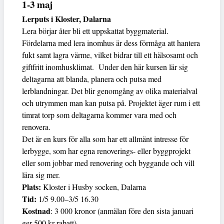
1-3 maj
Lerputs i Kloster, Dalarna
Lera börjar åter bli ett uppskattat byggmaterial.
Fördelarna med lera inomhus är dess förmåga att hantera
fukt samt lagra värme, vilket bidrar till ett hälsosamt och
giftfritt inomhusklimat. Under den här kursen lär sig
deltagarna att blanda, planera och putsa med
lerblandningar. Det blir genomgång av olika materialval
och utrymmen man kan putsa på. Projektet äger rum i ett
timrat torp som deltagarna kommer vara med och
renovera.
Det är en kurs för alla som har ett allmänt intresse för
lerbygge, som har egna renoverings- eller byggprojekt
eller som jobbar med renovering och byggande och vill
lära sig mer.
Plats:
Kloster i Husby socken, Dalarna
Tid:
1/5 9.00–3/5 16.30
Kostnad
: 3 000 kronor (anmälan före den sista januari
ger 500 kr rabatt),