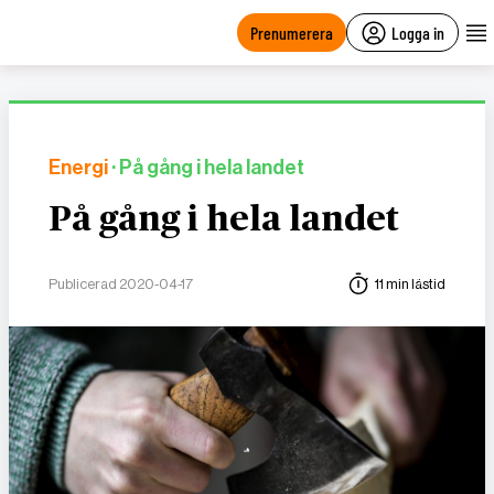
main
content
Prenumerera
Logga in
Energi
· På gång i hela landet
På gång i hela landet
Publicerad 2020-04-17
11 min lästid