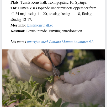
Plats:
Tensta Konsthall, Taxingegränd 10, Spånga
Tid
: Filmen visas löpande under museets öppettider fram
till 24 maj, tisdag 11–20, onsdag-fredag 11-18, lördag-
söndag 12-17.
Mer info:
tenstakonsthall.se
Kostnad:
Gratis inträde. Frivillig entrédonation.
Läs mer: i
intervjun med Jumana Manna i nummer 91
.