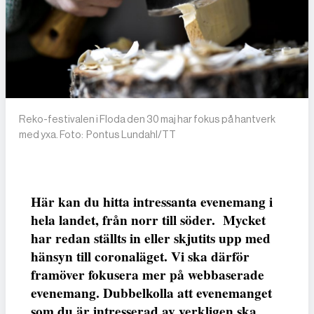
Reko-festivalen i Floda den 30 maj har fokus på hantverk
med yxa. Foto: Pontus Lundahl/TT
Här kan du hitta intressanta evenemang i
hela landet, från norr till söder. Mycket
har redan ställts in eller skjutits upp med
hänsyn till coronaläget. Vi ska därför
framöver fokusera mer på webbaserade
evenemang. Dubbelkolla att evenemanget
som du är intresserad av verkligen ska