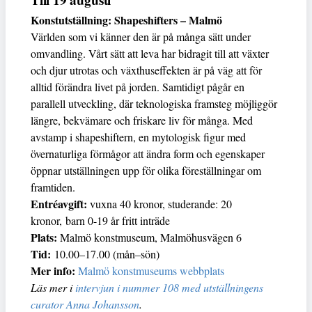
Konstutställning: Shapeshifters – Malmö
Världen som vi känner den är på många sätt under
omvandling. Vårt sätt att leva har bidragit till att växter
och djur utrotas och växthuseffekten är på väg att för
alltid förändra livet på jorden. Samtidigt pågår en
parallell utveckling, där teknologiska framsteg möjliggör
längre, bekvämare och friskare liv för många. Med
avstamp i shapeshiftern, en mytologisk figur med
övernaturliga förmågor att ändra form och egenskaper
öppnar utställningen upp för olika föreställningar om
framtiden.
Entréavgift:
vuxna 40 kronor, studerande: 20
kronor, barn 0-19 år fritt inträde
Plats:
Malmö konstmuseum, Malmöhusvägen 6
Tid:
10.00–17.00 (mån–sön)
Mer info:
Malmö konstmuseums webbplats
Läs mer i
intervjun i nummer 108 med utställningens
curator Anna Johansson
.