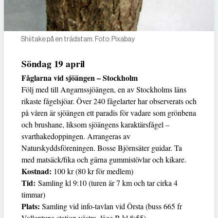
Shiitake på en trädstam. Foto: Pixabay
Söndag 19 april
Fåglarna vid sjöängen – Stockholm
Följ med till Angarnssjöängen, en av Stockholms läns
rikaste fågelsjöar. Över 240 fågelarter har observerats och
på våren är sjöängen ett paradis för vadare som grönbena
och brushane, liksom sjöängens karaktärsfågel –
svarthakedoppingen. Arrangeras av
Naturskyddsföreningen. Bosse Björnsäter guidar. Ta
med matsäck/fika och gärna gummistövlar och kikare.
Kostnad:
100 kr (80 kr för medlem)
Tid:
Samling kl 9:10 (turen är 7 km och tar cirka 4
timmar)
Plats:
Samling vid info-tavlan vid Örsta (buss 665 fr
Vallentuna station västra, läge B kl 8:55)