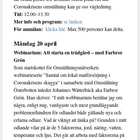
Coronakrisens omställning kan ge oss vägledning.
Tid:
12.00–13.30
Mer info och program:
se länken
För anmälan:
klicka här.
Max 500 personer kan delta.
Måndag 20 april
Webinarium: Att starta en trädgård – med Farbror
Grön
Som startskottet för Omställningsnätverkets
webinarieserie ”Samtal om lokal matförsörjning i
Coronakrisens skugga” i samarbete med Omställning
Österbotten inleder Johannes Wätterbäck aka Farbror
Grön. Han skriver: “I mitt webbinarium berättar jag om
några, enligt mig, vanligaste och mest grundläggande
problemen/hindren för odlandet både gällande nya och
erfarna odlare. Vad är viktigt att tänka på? Grunden i mitt
odlande vilar på är de 5 faktorerna, jord, näring, vatten,
temperatur och ljus. Det går att arbeta med faktorerna på