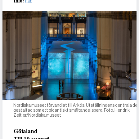
Info:
här.
Nordiska museet förvandlat till Arktis. Utställningens centrala del
gestaltad som ett gigantiskt smältande isberg. Foto: Hendrik
Zeitler/Nordiska museet
Götaland
Till 19 augusti