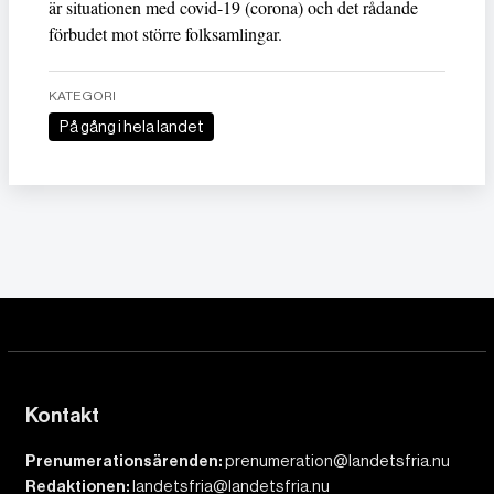
är situationen med covid-19 (corona) och det rådande
förbudet mot större folksamlingar.
KATEGORI
På gång i hela landet
Kontakt
Prenumerationsärenden:
prenumeration@landetsfria.nu
Redaktionen:
landetsfria@landetsfria.nu