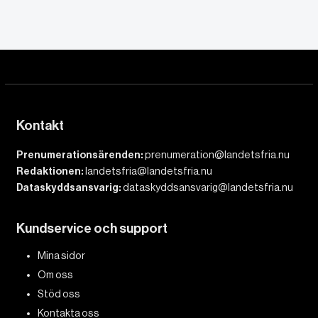
Kontakt
Prenumerationsärenden:
prenumeration@landetsfria.nu
Redaktionen:
landetsfria@landetsfria.nu
Dataskyddsansvarig:
dataskyddsansvarig@landetsfria.nu
Kundservice och support
Mina sidor
Om oss
Stöd oss
Kontakta oss