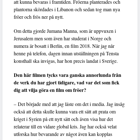
att kunna bevaras i framtiden. Fröerna planterades och
plantorna skördades i Libanon och sedan tog man nya
fröer och frös ner på nytt.
Om detta gjorde Jumana Manna, som är uppvuxen i
Jerusalem men som även har studerat i Norge och
numera är bosatt i Berlin, en film 2018. När jag når
henne på telefon, dagen innan utställningen på Tensta
konsthall ska invigas, har hon precis landat i Sverige.
Den här filmen tycks vara ganska annorlunda från
de verk du har gjort tidigare, vad var det som fick
dig att vilja göra en film om fröer?
– Det började med att jag läste om det i media. Jag insåg
också att detta skulle kunna vara ett sätt att prata om
kriget i Syrien på ett nytt sätt och även visa hur det
relaterar till en vidare global kris. Jag har också velat
utforska hur bevarande av något även kan kopplas