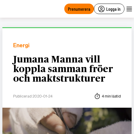
main
content
Prenumerera
Logga in
Energi
Jumana Manna vill
koppla samman fröer
och maktstrukturer
Publicerad 2020-01-24
4 min lästid