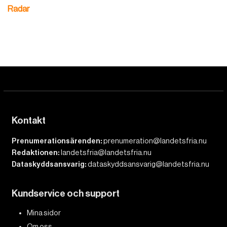
Radar
Kontakt
Prenumerationsärenden:
prenumeration@landetsfria.nu
Redaktionen:
landetsfria@landetsfria.nu
Dataskyddsansvarig:
dataskyddsansvarig@landetsfria.nu
Kundservice och support
Mina sidor
Om oss