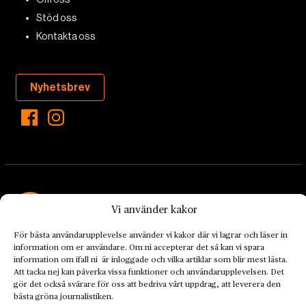
Stöd oss
Kontakta oss
Nyhetsbrev
Vi använder kakor
För bästa användarupplevelse använder vi kakor där vi lagrar och läser in
Landets Fria Tidning är en nyhetstidning med bred bevakning av
information om er användare. Om ni accepterar det så kan vi spara
det viktigaste som händer lokalt och globalt och med fokus på
information om ifall ni är inloggade och vilka artiklar som blir mest lästa.
omställningsrörelsen. En omställning till ett hållbart samhälle går
Att tacka nej kan påverka vissa funktioner och användarupplevelsen. Det
gör det också svårare för oss att bedriva vårt uppdrag, att leverera den
både via starka och lika rättigheter för alla människor, minskade
bästa gröna journalistiken.
ekonomiska och sociala klyftor, samt utrymme för allt levande att