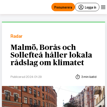
main
content
Prenumerera
Logga in
Radar
Malmö, Borås och
Sollefteå håller lokala
rådslag om klimatet
Publicerad 2024-01-29
3 min lästid