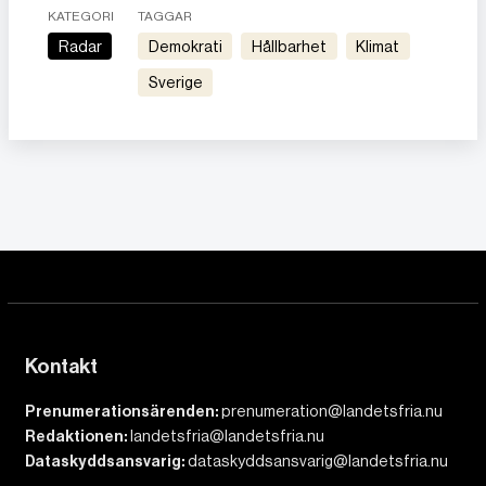
KATEGORI
TAGGAR
Radar
Demokrati
Hållbarhet
Klimat
Sverige
Kontakt
Prenumerationsärenden:
prenumeration@landetsfria.nu
Redaktionen:
landetsfria@landetsfria.nu
Dataskyddsansvarig:
dataskyddsansvarig@landetsfria.nu