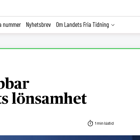
la nummer
Nyhetsbrev
Om Landets Fria Tidning
bbar
ts lönsamhet
1 min lästid