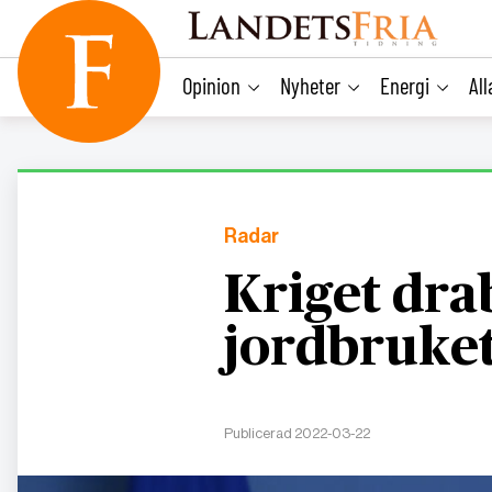
main
content
Opinion
Nyheter
Energi
Al
Radar
Kriget dra
jordbruke
Publicerad 2022-03-22