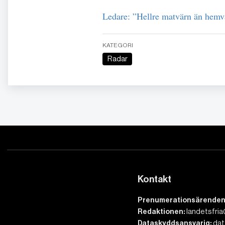
Ledare: ”Hellre matvärn än hemv
KATEGORI
Radar
Kontakt
Prenumerationsärenden
Redaktionen:
landetsfria
Dataskyddsansvarig:
dat