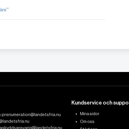
ärn”
Kundservice och suppo
Mina sidor
:
prenumeration@landetsfria.nu
@landetsfria.nu
Om oss
askyddsansvarig@landetsfria.nu