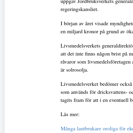
uppgav Jordbruksverkets generaldi
regeringskansliet.
I början av året visade myndighe
en miljard kronor på grund av öka
Livsmedelsverkets generaldirekt
att det inte finns någon brist på m
råvaror som livsmedelsföretagen 
är solrosolja.
Livsmedelsverket bedömer också at
som används för dricksvattens- o
tagits fram för att i en eventuell b
Läs mer:
Många lantbrukare oroliga för e