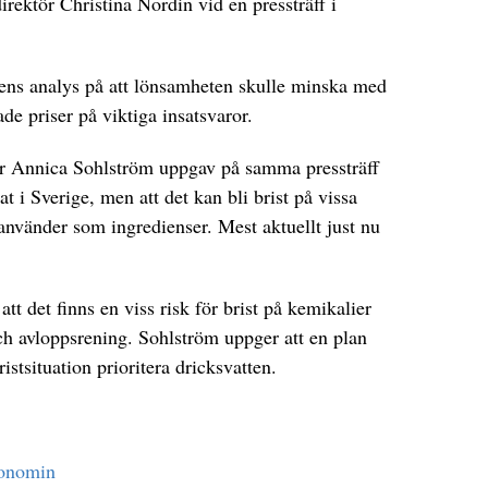
rektör Christina Nordin vid en pressträff i
tens analys på att lönsamheten skulle minska med
de priser på viktiga insatsvaror.
ör Annica Sohlström uppgav på samma pressträff
at i Sverige, men att det kan bli brist på vissa
använder som ingredienser. Mest aktuellt just nu
t det finns en viss risk för brist på kemikalier
ch avloppsrening. Sohlström uppger att en plan
ristsituation prioritera dricksvatten.
konomin