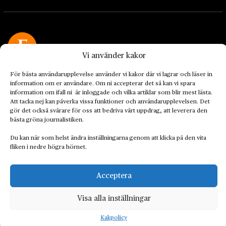
Vi använder kakor
Landets Fria Tidning är en nyhetstidning med bred bevakning av
För bästa användarupplevelse använder vi kakor där vi lagrar och läser in
det viktigaste som händer lokalt och globalt och med fokus på
information om er användare. Om ni accepterar det så kan vi spara
omställningsrörelsen. En omställning till ett hållbart samhälle går
information om ifall ni är inloggade och vilka artiklar som blir mest lästa.
Att tacka nej kan påverka vissa funktioner och användarupplevelsen. Det
både via starka och lika rättigheter för alla människor, minskade
gör det också svårare för oss att bedriva vårt uppdrag, att leverera den
ekonomiska och sociala klyftor, samt utrymme för allt levande att
bästa gröna journalistiken.
utvecklas och frodas.
Du kan när som helst ändra inställningarna genom att klicka på den vita
fliken i nedre högra hörnet.
Personuppgiftsbehandling och cookies
Sidkarta
Acceptera
© 2014–2026 Landets Fria
Visa alla inställningar
Kakpolicy