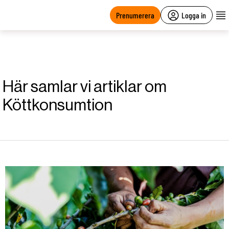
main
content
Prenumerera
Logga in
Här samlar vi artiklar om
Köttkonsumtion