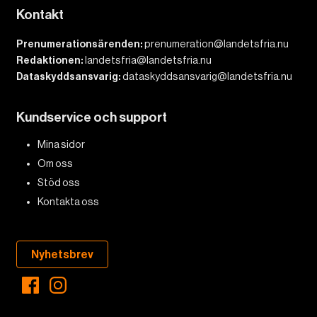
Kontakt
Prenumerationsärenden:
prenumeration@landetsfria.nu
Redaktionen:
landetsfria@landetsfria.nu
Dataskyddsansvarig:
dataskyddsansvarig@landetsfria.nu
Kundservice och support
Mina sidor
Om oss
Stöd oss
Kontakta oss
Nyhetsbrev