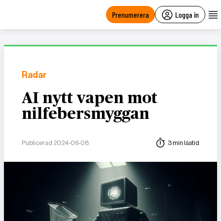
main
content
Prenumerera
Logga in
Radar
AI nytt vapen mot
nilfebersmyggan
Publicerad 2024-06-08
3 min lästid