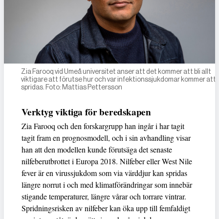
Zia Farooq vid Umeå universitet anser att det kommer att bli allt
viktigare att förutse hur och var infektionssjukdomar kommer att
spridas. Foto: Mattias Pettersson
Verktyg viktiga för beredskapen
Zia Farooq och den forskargrupp han ingår i har tagit
tagit fram en prognosmodell, och i sin avhandling visar
han att den modellen kunde förutsäga det senaste
nilfeberutbrottet i Europa 2018. Nilfeber eller West Nile
fever är en virussjukdom som via värddjur kan spridas
längre norrut i och med klimatförändringar som innebär
stigande temperaturer, längre vårar och torrare vintrar.
Spridningsrisken av nilfeber kan öka upp till femfaldigt