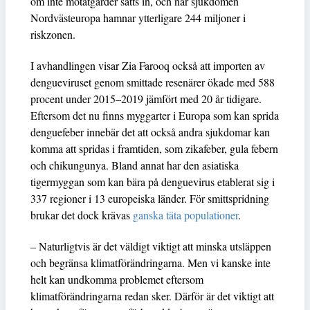
om inte motåtgärder sätts in, och når sjukdomen
Nordvästeuropa hamnar ytterligare 244 miljoner i
riskzonen.
I avhandlingen visar Zia Farooq också att importen av
dengueviruset genom smittade resenärer ökade med 588
procent under 2015–2019 jämfört med 20 år tidigare.
Eftersom det nu finns myggarter i Europa som kan sprida
denguefeber innebär det att också andra sjukdomar kan
komma att spridas i framtiden, som zikafeber, gula febern
och chikungunya. Bland annat har den asiatiska
tigermyggan som kan bära på denguevirus etablerat sig i
337 regioner i 13 europeiska länder. För smittspridning
brukar det dock krävas
ganska täta populationer
.
– Naturligtvis är det väldigt viktigt att minska utsläppen
och begränsa klimatförändringarna. Men vi kanske inte
helt kan undkomma problemet eftersom
klimatförändringarna redan sker. Därför är det viktigt att