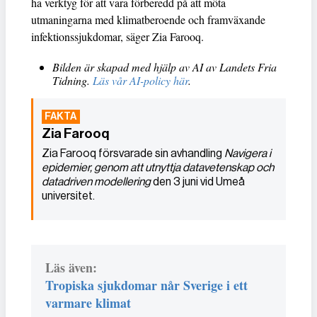
ha verktyg för att vara förberedd på att möta
utmaningarna med klimatberoende och framväxande
infektionssjukdomar, säger Zia Farooq.
Bilden är skapad med hjälp av AI av Landets Fria
Tidning.
Läs vår AI-policy här
.
Zia Farooq
Zia Farooq försvarade sin avhandling
Navigera i
epidemier, genom att utnyttja datavetenskap och
datadriven modellering
den 3 juni vid Umeå
universitet.
Läs även:
Tropiska sjukdomar når Sverige i ett
varmare klimat