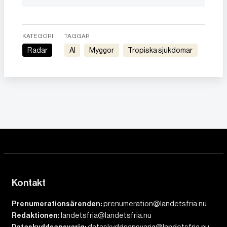
KATEGORI
TAGGAR
Radar
AI
myggor
tropiska sjukdomar
Kontakt
Prenumerationsärenden:
prenumeration@landetsfria.nu
Redaktionen:
landetsfria@landetsfria.nu
dataskyddsansvarig@landetsfria.nu