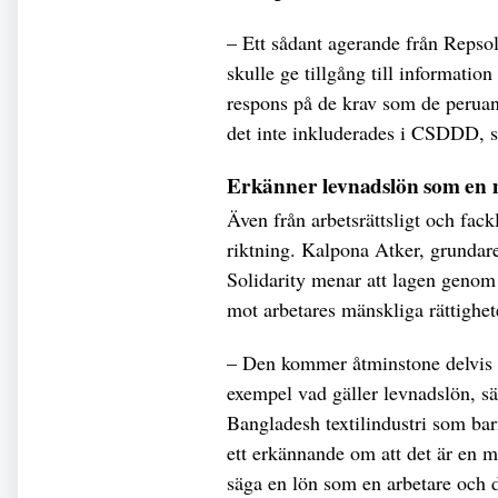
– Ett sådant agerande från Repsols
skulle ge tillgång till informatio
respons på de krav som de peruans
det inte inkluderades i CSDDD, 
Erkänner levnadslön som en m
Även från arbetsrättsligt och fack
riktning. Kalpona Atker, grundar
Solidarity menar att lagen genom 
mot arbetares mänskliga rättighet
– Den kommer åtminstone delvis at
exempel vad gäller levnadslön, s
Bangladesh textilindustri som barn
ett erkännande om att det är en mä
säga en lön som en arbetare och d