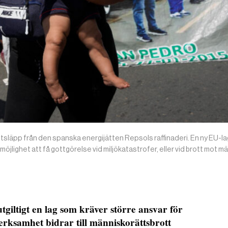
utsläpp från den spanska energijätten Repsols raffinaderi. En ny EU-l
jlighet att få gottgörelse vid miljökatastrofer, eller vid brott mot m
giltigt en lag som kräver större ansvar för
verksamhet bidrar till människorättsbrott