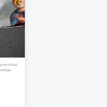
ag om utökat
änskliga