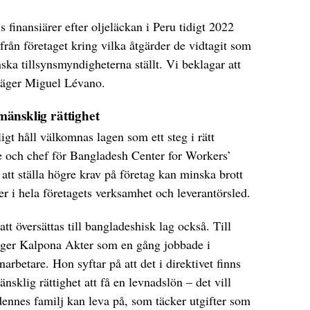
 finansiärer efter oljeläckan i Peru tidigt 2022
n från företaget kring vilka åtgärder de vidtagit som
ka tillsynsmyndigheterna ställt. Vi beklagar att
säger Miguel Lévano.
änsklig rättighet
ligt håll välkomnas lagen som ett steg i rätt
e och chef för Bangladesh Center for Workers’
att ställa högre krav på företag kan minska brott
er i hela företagets verksamhet och leverantörsled.
t översättas till bangladeshisk lag också. Till
äger Kalpona Akter som en gång jobbade i
arbetare. Hon syftar på att det i direktivet finns
nsklig rättighet att få en levnadslön – det vill
ennes familj kan leva på, som täcker utgifter som