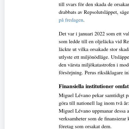
till svars för den skada de orsaka
drabbats av Repsolutsläppet, sä
på fredagen
.
Det var i januari 2022 som ett vu
som ledde till en oljeläcka vid Re
läckte ut vilka orsakade stor skad
utlyste ett miljönödläge. Utsläpp
den värsta miljökatastrofen i mod
försörjning. Perus riksåklagare i
Finansiella institutioner omfat
Miguel Lévano pekar samtidigt på
göra till nationell lag inom två år
Miguel Lévano uppmanar dessa att
verksamheter som de finansierar 
företag som orsakat dem.