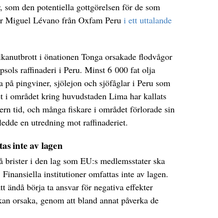
r, som den potentiella gottgörelsen för de som
ger Miguel Lévano från Oxfam Peru
i ett uttalande
lkanutbrott i önationen Tonga orsakade flodvågor
psols raffinaderi i Peru. Minst 6 000 fat olja
a på pingviner, sjölejon och sjöfåglar i Peru som
et i området kring huvudstaden Lima har kallats
ern tid, och många fiskare i området förlorade sin
nledde en utredning mot raffinaderiet.
tas inte av lagen
 brister i den lag som EU:s medlemsstater ska
: Finansiella institutioner omfattas inte av lagen.
 ändå börja ta ansvar för negativa effekter
kan orsaka, genom att bland annat påverka de