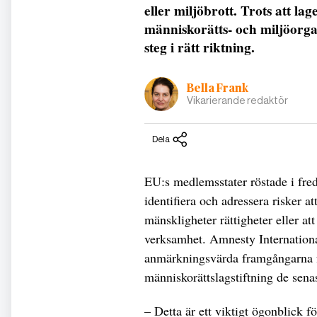
eller miljöbrott. Trots att l
människorätts- och miljöorgan
steg i rätt riktning.
Bella Frank
Vikarierande redaktör
Dela
EU:s medlemsstater röstade i fred
identifiera och adressera risker a
mänskligheter rättigheter eller at
verksamhet. Amnesty International
anmärkningsvärda framgångarna fö
människorättslagstiftning de sena
– Detta är ett viktigt ögonblick 