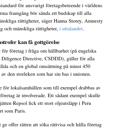
standard för ansvarigt företagsbeteende i världens
rma framgång bör sända ett budskap till alla
änskliga rättigheter, säger Hanna Storey, Amnesty
ag och mänskliga rättigheter,
i uttalandet
.
trofer kan få gottgörelse
 för företag i fråga om hållbarhet (på engelska
 Diligence Directive, CSDDD), gäller för alla
ällda och en global omsättning på minst 450
g av den storleken som har sin bas i unionen.
e för lokalsamhällen som till exempel drabbas av
företag är involverade. Ett sådant exempel skulle
tten Repsol fick ett stort oljeutsläpp i Peru
ort som Paris.
 ge offer rätten att söka rättvisa och hålla företag