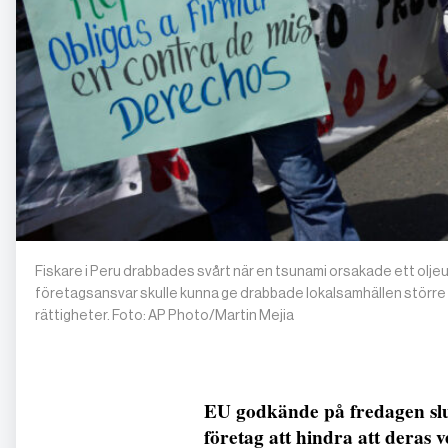
Fiskare i Peru drabbades svårt när en tsunami orsakade ett olje
företagsansvar skulle kunna ge drabbade lokalsamhällen större mö
rättigheter. Foto: AP Photo/Martin Mejia
EU godkände på fredagen slut
företag att hindra att deras 