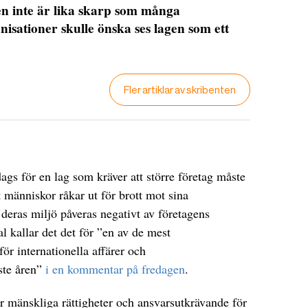
agen inte är lika skarp som många
isationer skulle önska ses lagen som ett
Fler artiklar av skribenten
ags för en lag som kräver att större företag måste
tt människor råkar ut för brott mot sina
t deras miljö påveras negativt av företagens
 kallar det det för ”en av de mest
r internationella affärer och
ste åren”
i en kommentar på fredagen
.
för mänskliga rättigheter och ansvarsutkrävande för