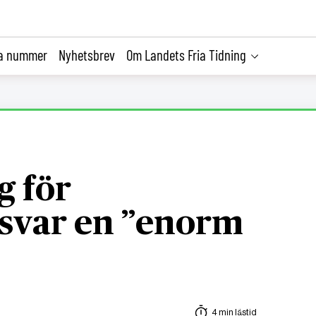
la nummer
Nyhetsbrev
Om Landets Fria Tidning
g för
nsvar en ”enorm
4 min lästid