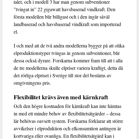
talet, och i modell 3 har man genom subventioner
”tvingat in” 22 gigawatt havsbaserad vindkraft. Den
första modellen blir billigast och i den ingår såväl
landbaserad och havsbaserad vindkraft som importerad
el.
I och med att de två andra modellerna bygger på att olika
elproduktionstyper tvingas in genom subventioner, blir
dessa också dyrare. Forskarna kommer fram till att i alla
de tre modellerna skulle elpriset variera kraftigt, detta då
det rörliga elpriset i Sverige till stor del bestäms av
omgivningens pris.
Flexibilitet krävs även med kärnkraft
Och den högre kostnaden för kärnkraft kan inte hämtas
in med ett mindre behov av flexibilitetsåtgärder – dessa
lär behövas oavsett system. Forskarna förklarar att större
avvikelser i elproduktion och elkonsumtion antingen är
kortvariga eller ovanliga. En flexibilitetsåtgärd kan i