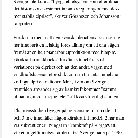
Sverige inte kunna ”bygga ett elsystem som efterliknar
det historiska elsystemet innan avregleringen med dess
mer stabila elpriser”, skriver Göransson och Johansson i
rapporten.
Forskarna menar att den svenska debattens polarisering
har inneburit en felaktig föreställning om att ena vägen
framåt är en helt planerbar elproduktion med hjälp av
kärnkraft som då också förväntas innebära små
variationer på elpriset och att den andra vägen med
vindkraftsbaserad elproduktion i sin tur antas innebära
kraftiga elprisvariationer. Men, även om Sverige i
framtiden använder sig av kärnkraft kommer ”samma
utmaningar och möjligheter” att kvarstå, enligt studien.
Chalmersstudien bygger på tre scenarier där modell 1
och 3 inte innehåller någon kärnkraft. I modell 2 har man
via subventioner ”tvingat in” kärnkraft på 9 gigawatt
vilket ungefär motsvarar den nivå Sverige hade på 1990-