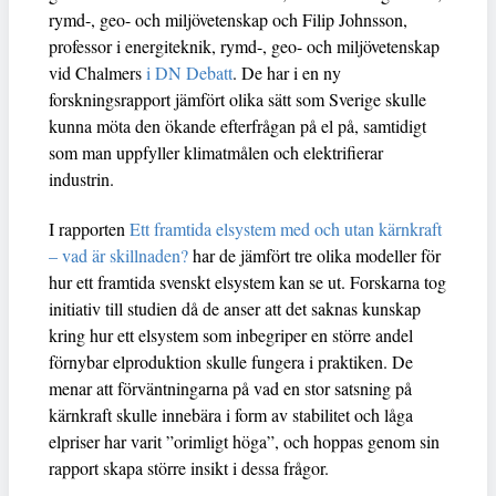
rymd-, geo- och miljövetenskap och Filip Johnsson,
professor i energiteknik, rymd-, geo- och miljövetenskap
vid Chalmers
i DN Debatt
. De har i en ny
forskningsrapport jämfört olika sätt som Sverige skulle
kunna möta den ökande efterfrågan på el på, samtidigt
som man uppfyller klimatmålen och elektrifierar
industrin.
I rapporten
Ett framtida elsystem med och utan kärnkraft
– vad är skillnaden?
har de jämfört tre olika modeller för
hur ett framtida svenskt elsystem kan se ut. Forskarna tog
initiativ till studien då de anser att det saknas kunskap
kring hur ett elsystem som inbegriper en större andel
förnybar elproduktion skulle fungera i praktiken. De
menar att förväntningarna på vad en stor satsning på
kärnkraft skulle innebära i form av stabilitet och låga
elpriser har varit ”orimligt höga”, och hoppas genom sin
rapport skapa större insikt i dessa frågor.