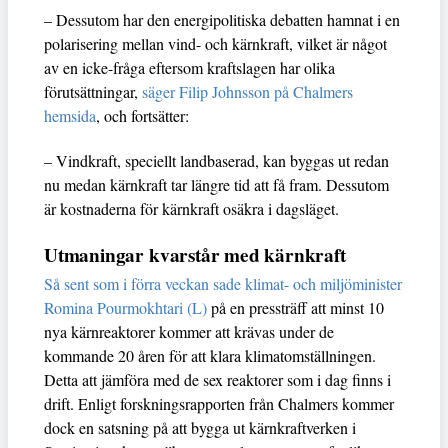
– Dessutom har den energipolitiska debatten hamnat i en
polarisering mellan vind- och kärnkraft, vilket är något
av en icke-fråga eftersom kraftslagen har olika
förutsättningar,
säger Filip Johnsson på Chalmers
hemsida
, och fortsätter:
– Vindkraft, speciellt landbaserad, kan byggas ut redan
nu medan kärnkraft tar längre tid att få fram. Dessutom
är kostnaderna för kärnkraft osäkra i dagsläget.
Utmaningar kvarstår med kärnkraft
Så sent som i förra veckan sade klimat- och miljöminister
Romina Pourmokhtari (L)
på en pressträff att minst 10
nya kärnreaktorer kommer att krävas under de
kommande 20 åren för att klara klimatomställningen.
Detta att jämföra med de sex reaktorer som i dag finns i
drift. Enligt forskningsrapporten från Chalmers kommer
dock en satsning på att bygga ut kärnkraftverken i