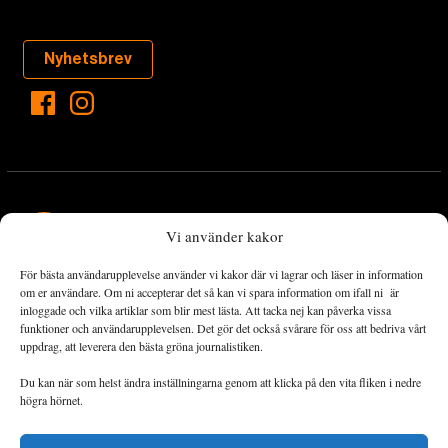
Nyhetsbrev
Vi använder kakor
För bästa användarupplevelse använder vi kakor där vi lagrar och läser in information
Landets Fria Tidning är en nyhetstidning med bred bevakning av
om er användare. Om ni accepterar det så kan vi spara information om ifall ni är
det viktigaste som händer lokalt och globalt och med fokus på
inloggade och vilka artiklar som blir mest lästa. Att tacka nej kan påverka vissa
funktioner och användarupplevelsen. Det gör det också svårare för oss att bedriva vårt
omställningsrörelsen. En omställning till ett hållbart samhälle går
uppdrag, att leverera den bästa gröna journalistiken.
både via starka och lika rättigheter för alla människor, minskade
ekonomiska och sociala klyftor, samt utrymme för allt levande att
Du kan när som helst ändra inställningarna genom att klicka på den vita fliken i nedre
utvecklas och frodas.
högra hörnet.