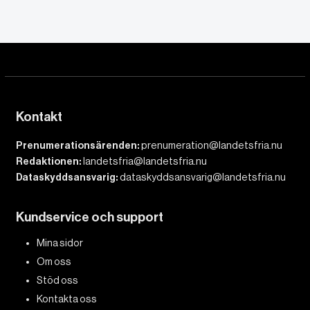
Kontakt
Prenumerationsärenden:
prenumeration@landetsfria.nu
Redaktionen:
landetsfria@landetsfria.nu
Dataskyddsansvarig:
dataskyddsansvarig@landetsfria.nu
Kundservice och support
Mina sidor
Om oss
Stöd oss
Kontakta oss