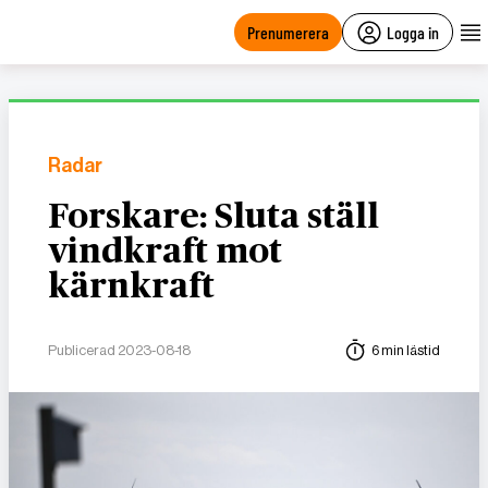
main
content
Prenumerera
Logga in
Radar
Forskare: Sluta ställ
vindkraft mot
kärnkraft
Publicerad 2023-08-18
6 min lästid