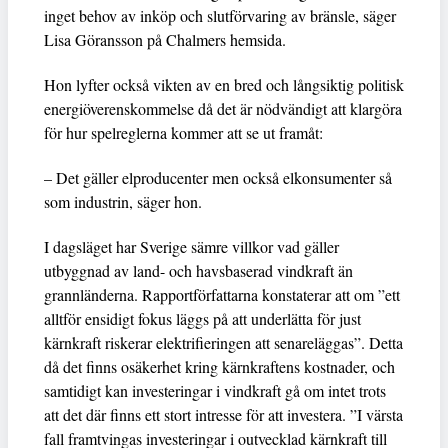
inget behov av inköp och slutförvaring av bränsle, säger
Lisa Göransson på Chalmers hemsida.
Hon lyfter också vikten av en bred och långsiktig politisk
energiöverenskommelse då det är nödvändigt att klargöra
för hur spelreglerna kommer att se ut framåt:
– Det gäller elproducenter men också elkonsumenter så
som industrin, säger hon.
I dagsläget har Sverige sämre villkor vad gäller
utbyggnad av land- och havsbaserad vindkraft än
grannländerna. Rapportförfattarna konstaterar att om ”ett
alltför ensidigt fokus läggs på att underlätta för just
kärnkraft riskerar elektrifieringen att senareläggas”. Detta
då det finns osäkerhet kring kärnkraftens kostnader, och
samtidigt kan investeringar i vindkraft gå om intet trots
att det där finns ett stort intresse för att investera. ”I värsta
fall framtvingas investeringar i outvecklad kärnkraft till