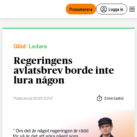
main
content
Prenumerera
Logga in
Glöd
· Ledare
Regeringens
avlatsbrev borde inte
lura någon
Publicerad 2023-02-17
3 min lästid