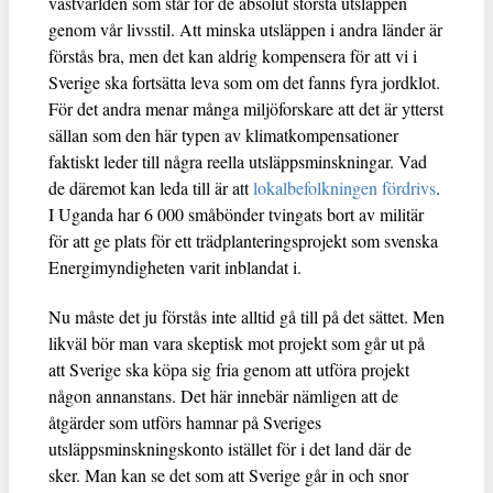
västvärlden som står för de absolut största utsläppen
genom vår livsstil. Att minska utsläppen i andra länder är
förstås bra, men det kan aldrig kompensera för att vi i
Sverige ska fortsätta leva som om det fanns fyra jordklot.
För det andra menar många miljöforskare att det är ytterst
sällan som den här typen av klimatkompensationer
faktiskt leder till några reella utsläppsminskningar. Vad
de däremot kan leda till är att
lokalbefolkningen fördrivs
.
I Uganda har 6 000 småbönder tvingats bort av militär
för att ge plats för ett trädplanteringsprojekt som svenska
Energimyndigheten varit inblandat i.
Nu måste det ju förstås inte alltid gå till på det sättet. Men
likväl bör man vara skeptisk mot projekt som går ut på
att Sverige ska köpa sig fria genom att utföra projekt
någon annanstans. Det här innebär nämligen att de
åtgärder som utförs hamnar på Sveriges
utsläppsminskningskonto istället för i det land där de
sker. Man kan se det som att Sverige går in och snor