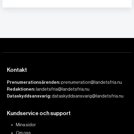
Kontakt
Prenumerationsärenden:
prenumeration@landetsfria.nu
Redaktionen:
landetsfria@landetsfria.nu
Dataskyddsansvarig:
dataskyddsansvarig@landetsfria.nu
Kundservice och support
Mina sidor
Om oss