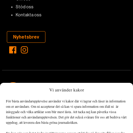
Stöd oss
Kontakta oss
Nyhetsbrev
Vi använder kakor
För bästa användarupplevelse använder vi kakor där vi lagrar och läser in information
Landets Fria Tidning är en nyhetstidning med bred bevakning av
om er användare. Om ni accepterar det så kan vi spara information om ifall ni är
det viktigaste som händer lokalt och globalt och med fokus på
inloggade och vilka artiklar som blir mest lästa. Att tacka nej kan påverka vissa
funktioner och användarupplevelsen. Det gör det också svårare för oss att bedriva vårt
omställningsrörelsen. En omställning till ett hållbart samhälle går
uppdrag, att leverera den bästa gröna journalistiken.
både via starka och lika rättigheter för alla människor, minskade
ekonomiska och sociala klyftor, samt utrymme för allt levande att