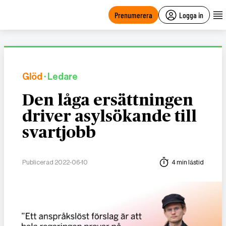
main
content
Prenumerera
Logga in
Glöd
· Ledare
Den låga ersättningen
driver asylsökande till
svartjobb
Publicerad 2022-06-10
4 min lästid