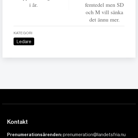
i år.
femtedel men SD
och M vill sänka
det ännu mer.
KATEGORI
Ledare
Kontakt
Prenumerationsärenden:
prenumeration@landetsfria.nu