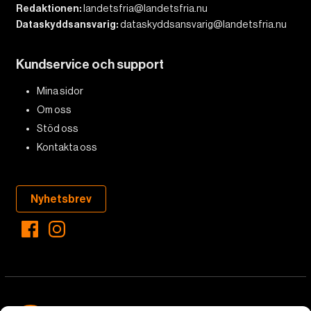
Redaktionen:
landetsfria@landetsfria.nu
Dataskyddsansvarig:
dataskyddsansvarig@landetsfria.nu
Kundservice och support
Mina sidor
Om oss
Stöd oss
Kontakta oss
Nyhetsbrev