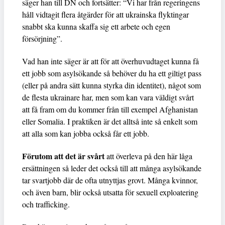
säger han till DN och fortsätter: “Vi har från regeringens
håll vidtagit flera åtgärder för att ukrainska flyktingar
snabbt ska kunna skaffa sig ett arbete och egen
försörjning”.
Vad han inte säger är att för att överhuvudtaget kunna få
ett jobb som asylsökande så behöver du ha ett giltigt pass
(eller på andra sätt kunna styrka din identitet), något som
de flesta ukrainare har, men som kan vara väldigt svårt
att få fram om du kommer från till exempel Afghanistan
eller Somalia. I praktiken är det alltså inte så enkelt som
att alla som kan jobba också får ett jobb.
Förutom att det är svårt
att överleva på den här låga
ersättningen så leder det också till att många asylsökande
tar svartjobb där de ofta utnyttjas grovt. Många kvinnor,
och även barn, blir också utsatta för sexuell exploatering
och trafficking.