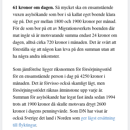
61 kronor om dagen.
Så mycket ska en ensamstående
vuxen asylsökande som bor i så kallat eget boende klara
sig på. Det ger mellan 1800 och 1900 kronor per månad.
För de som bor på ett av Migrationsverkets boenden där
mat ingår så är motsvarande summa endast 24 kronor om
dagen, alltså cirka 720 kronor i månaden. Det är svårt att
föreställa sig att någon kan leva på den summan utan att
ha några andra inkomster.
Som jämförelse ligger riksnormen för försörjningsstöd
för en ensamstående person i dag på 4250 kronor i
månaden. Det är förvisso också skamligt lågt, men
försörjningsstödet räknas åtminstone upp varje år.
Summan för asylsökande har legat fast ända sedan 1994
trots att 1900 kronor då skulle motsvara drygt 2600
kronor i dagens penningvärde. Som DN har visat är
också Sverige det land i Norden som
ger lägst ersättning
till flyktingar
.