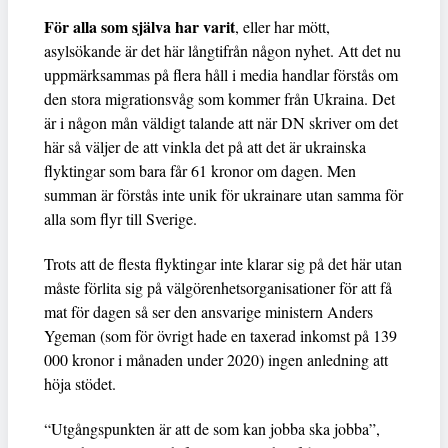
För alla som själva har varit
, eller har mött,
asylsökande är det här långtifrån någon nyhet. Att det nu
uppmärksammas på flera håll i media handlar förstås om
den stora migrationsvåg som kommer från Ukraina. Det
är i någon mån väldigt talande att när DN skriver om det
här så väljer de att vinkla det på att det är ukrainska
flyktingar som bara får 61 kronor om dagen. Men
summan är förstås inte unik för ukrainare utan samma för
alla som flyr till Sverige.
Trots att de flesta flyktingar inte klarar sig på det här utan
måste förlita sig på välgörenhetsorganisationer för att få
mat för dagen så ser den ansvarige ministern Anders
Ygeman (som för övrigt hade en taxerad inkomst på 139
000 kronor i månaden under 2020) ingen anledning att
höja stödet.
“Utgångspunkten är att de som kan jobba ska jobba”,