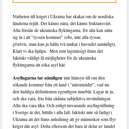
Närheten till kriget i Ukraina har skakat om de nordiska
länderna rejält. Det känns nära, det känns fruktansvärt.
Alla förstår de ukrainska flyktingarna, för alla kan sätta
sig in i att ”ryssen kommer” (obs, inte alla ryssar,
givetvis, man kan ju hålla två tankar i huvudet samtidigt).
Klart vi ska hjälpa. Men rent lagmässigt finns det
faktiskt väldigt få möjligheter för de ukrainska
flyktingarna att söka asyl här.
Asyllagarna tar nämligen
inte hänsyn till om den
sökande kommer från ett land i ”närområdet”, vad nu
den luddiga definitionen egentligen innebär. Lagar är ju,
och ska vara, fria från sådana subjektiva invändningar.
Alla ska vara lika. Och enligt nuvarande asyllagstiftning
i Sverige är det, hittills i alla fall, faktiskt inte så farligt i
Ukraina att det finns anledning att ge människor som flyr
kriget där asyl. Detta eftersom det bara är delar av landet