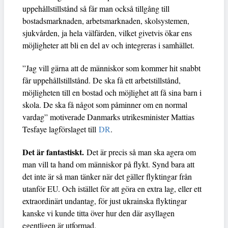
uppehållstillstånd så får man också tillgång till
bostadsmarknaden, arbetsmarknaden, skolsystemen,
sjukvården, ja hela välfärden, vilket givetvis ökar ens
möjligheter att bli en del av och integreras i samhället.
”Jag vill gärna att de människor som kommer hit snabbt
får uppehållstillstånd. De ska få ett arbetstillstånd,
möjligheten till en bostad och möjlighet att få sina barn i
skola. De ska få något som påminner om en normal
vardag” motiverade Danmarks utrikesminister Mattias
Tesfaye lagförslaget till
DR
.
Det är fantastiskt.
Det är precis så man ska agera om
man vill ta hand om människor på flykt. Synd bara att
det inte är så man tänker när det gäller flyktingar från
utanför EU. Och istället för att göra en extra lag, eller ett
extraordinärt undantag, för just ukrainska flyktingar
kanske vi kunde titta över hur den där asyllagen
egentligen är utformad.