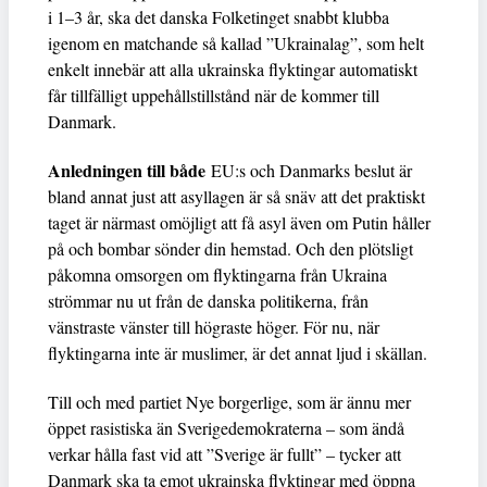
i 1–3 år, ska det danska Folketinget snabbt klubba
igenom en matchande så kallad ”Ukrainalag”, som helt
enkelt innebär att alla ukrainska flyktingar automatiskt
får tillfälligt uppehållstillstånd när de kommer till
Danmark.
Anledningen till både
EU:s och Danmarks beslut är
bland annat just att asyllagen är så snäv att det praktiskt
taget är närmast omöjligt att få asyl även om Putin håller
på och bombar sönder din hemstad. Och den plötsligt
påkomna omsorgen om flyktingarna från Ukraina
strömmar nu ut från de danska politikerna, från
vänstraste vänster till högraste höger. För nu, när
flyktingarna inte är muslimer, är det annat ljud i skällan.
Till och med partiet Nye borgerlige, som är ännu mer
öppet rasistiska än Sverigedemokraterna – som ändå
verkar hålla fast vid att ”Sverige är fullt” – tycker att
Danmark ska ta emot ukrainska flyktingar med öppna