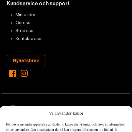
Kundservice och support
Mina sidor
Om oss
Stöd oss
Kontakta oss
Nyhetsbrev
Vi använder kakor
För bästa användarupplevelse använder vi kakor där vi lagrar och läser in information
Landets Fria Tidning är en nyhetstidning med bred bevakning av
om er användare. Om ni accepterar det så kan vi spara information om ifall ni är