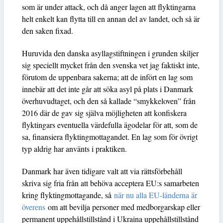
som är under attack, och då anger lagen att flyktingarna
helt enkelt kan flytta till en annan del av landet, och så är
den saken fixad.
Huruvida den danska asyllagstiftningen i grunden skiljer
sig speciellt mycket från den svenska vet jag faktiskt inte,
förutom de uppenbara sakerna; att de infört en lag som
innebär att det inte går att söka asyl på plats i Danmark
överhuvudtaget, och den så kallade “smykkeloven” från
2016 där de gav sig själva möjligheten att konfiskera
flyktingars eventuella värdefulla ägodelar för att, som de
sa, finansiera flyktingmottagandet. En lag som för övrigt
typ aldrig har använts i praktiken.
Danmark har även tidigare valt att via rättsförbehåll
skriva sig fria från att behöva acceptera EU:s samarbeten
kring flyktingmottagande, så
när nu alla EU-länderna är
överens
om att bevilja personer med medborgarskap eller
permanent uppehållstillstånd i Ukraina uppehållstillstånd