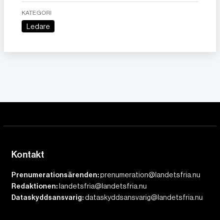
KATEGORI
Ledare
Kontakt
Prenumerationsärenden:
prenumeration@landetsfria.nu
Redaktionen:
landetsfria@landetsfria.nu
Dataskyddsansvarig:
dataskyddsansvarig@landetsfria.nu