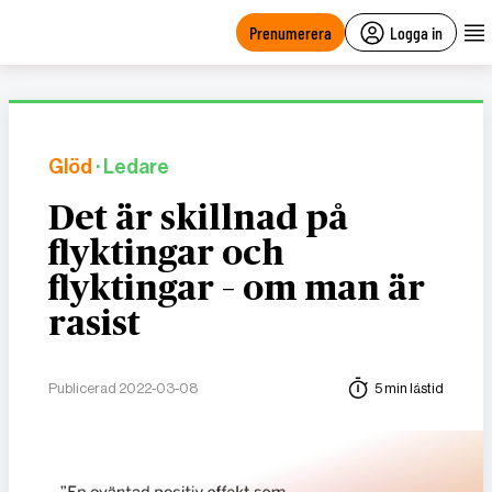
main
content
Prenumerera
Logga in
Glöd
· Ledare
Det är skillnad på
flyktingar och
flyktingar – om man är
rasist
Publicerad 2022-03-08
5 min lästid