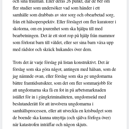
och sina trauman. Eller deras 26 punkt, där de ber om
fler studier som undersöker vad som händer i ett
samhälle som drabbats av stor sorg och obearbetad sorg,
från ett hälsoperspektiv. Eller förslaget om fler kuratorer i
skolorna, om en jourenhet som ska hjälpa till med
bearbetningen. Det är ett stort rop på hjälp från mammor
som förlorat barn till våldet, eller ser sina barn växa upp
med rädslor och skräck hukandes över dem.
Trots det är varje förslag på listan konstruktivt. Det är
förslag som ska göra något, antingen med hälsan, som de
jag nämnde ovan, eller förslag som ska ge ungdomarna
bättre framtidsutsikter, som det om fler sommarjobb för
att ungdomarna ska få en fot in på arbetsmarknaden
istället för in i gängkriminaliteten, ungdomsråd med
beslutanderätt för att involvera ungdomarna i
samhällsprocessen, eller att utveckla en krisbudget som
de boende ska kunna utnyttja (och själva förfoga över)
när katastrofen inträffar och någon skjuts.