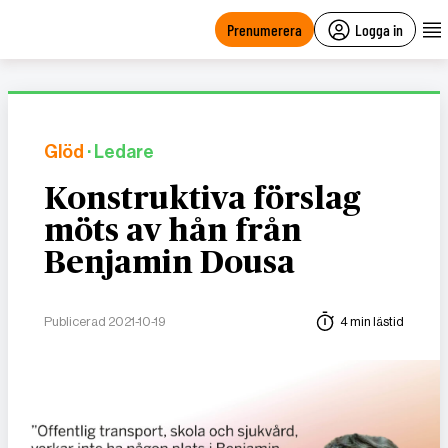
main
content
Prenumerera
Logga in
Glöd
· Ledare
Konstruktiva förslag
möts av hån från
Benjamin Dousa
Publicerad 2021-10-19
4 min lästid