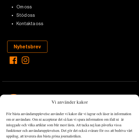
Om oss
Stöd oss
Kontakta oss
Nyhetsbrev
Vi använder kakor
För bästa användarupplevelse använder vi kakor där vi lagrar och läser in information
Landets Fria Tidning är en nyhetstidning med bred bevakning av
om er användare. Om ni accepterar det så kan vi spara information om ifall ni är
det viktigaste som händer lokalt och globalt och med fokus på
inloggade och vilka artiklar som blir mest lästa. Att tacka nej kan påverka vissa
funktioner och användarupplevelsen. Det gör det också svårare för oss att bedriva vårt
omställningsrörelsen. En omställning till ett hållbart samhälle går
uppdrag, att leverera den bästa gröna journalistiken.
både via starka och lika rättigheter för alla människor, minskade