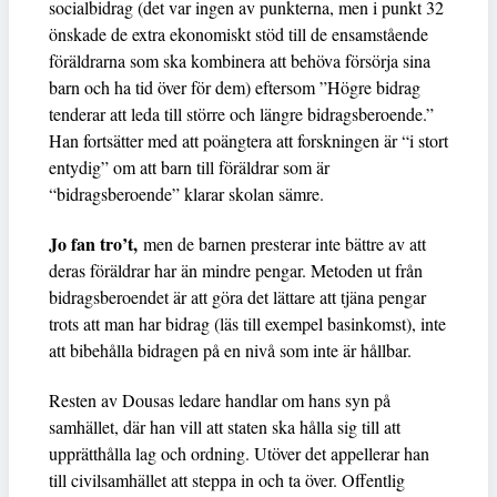
socialbidrag (det var ingen av punkterna, men i punkt 32
önskade de extra ekonomiskt stöd till de ensamstående
föräldrarna som ska kombinera att behöva försörja sina
barn och ha tid över för dem) eftersom ”Högre bidrag
tenderar att leda till större och längre bidragsberoende.”
Han fortsätter med att poängtera att forskningen är “i stort
entydig” om att barn till föräldrar som är
“bidragsberoende” klarar skolan sämre.
Jo fan tro’t,
men de barnen presterar inte bättre av att
deras föräldrar har än mindre pengar. Metoden ut från
bidragsberoendet är att göra det lättare att tjäna pengar
trots att man har bidrag (läs till exempel basinkomst), inte
att bibehålla bidragen på en nivå som inte är hållbar.
Resten av Dousas ledare handlar om hans syn på
samhället, där han vill att staten ska hålla sig till att
upprätthålla lag och ordning. Utöver det appellerar han
till civilsamhället att steppa in och ta över. Offentlig