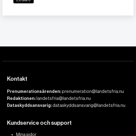
Kontakt
Prenumerationsärenden:
prenumeration@landetsfria.nu
Redaktionen:
landetsfria@landetsfria.nu
Dataskyddsansvarig:
dataskyddsansvarig@landetsfria.nu
Kundservice och support
Mina sidor