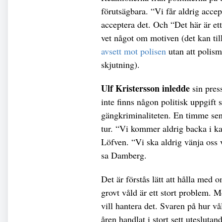
förutsägbara. “Vi får aldrig accep
acceptera det. Och “Det här är et
vet något om motiven (det kan til
avsett mot polisen
utan att polis
skjutning).
Ulf Kristersson inledde
sin pres
inte finns någon politisk uppgift
gängkriminaliteten. En timme se
tur. “Vi kommer aldrig backa i k
Löfven. “Vi ska aldrig vänja oss 
sa Damberg.
Det är förstås lätt att hålla med
grovt våld är ett stort problem. 
vill hantera det. Svaren på hur v
åren handlat i stort sett utesluta