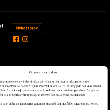
rt
Nyhetsbrev
Vi använder kakor
ndarupplevelse använder vi kakor där vi lagrar och läser in information om er
aste som händer
ni accepterar det så kan vi spara information om ifall ni är inloggade och vilka artiklar
ett hållbart
lästa. Att tacka nej kan påverka vissa funktioner och användarupplevelsen. Det gör det
för oss att bedriva vårt uppdrag, att leverera den bästa gröna journalistiken.
de ekonomiska
 helst ändra inställningarna genom att klicka på den vita fliken i nedre högra hörnet.