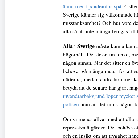
ännu mer i pandemins spår
? Eller
Sverige känner sig välkomnade hä
misstänksamhet? Och hur vore det o
alla så att inte många tvingas til
Alla i Sverige
måste kunna känna 
högerhåll. Det är en fin tanke, m
någon annan. När det sitter en öv
behöver gå många meter för att s
nätterna, medan andra kommer kän
betyda att de senare har gjort någ
invandrarbakgrund löper mycket st
polisen
utan att det finns någon 
Om vi menar allvar med att alla s
repressiva åtgärder. Det behövs e
och en insikt om att trygghet ha