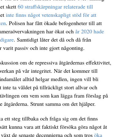
det skett
60 straffskärpningar relaterade till
det
inte finns något vetenskapligt stöd för att
ten
. Polisen har fått ökade befogenheter till att
 kameraövervakningen har ökat och
år 2020 hade
idigare
. Samtidigt låter det då och då från
r varit passiv och inte gjort någonting.
ussion om de repressiva åtgärdernas effektivitet,
verkan på vår integritet. När det kommer till
ndamålet alltid helgar medlen, ingen vill bli
 inte ta våldet på tillräckligt stort allvar och
 i tävlingen om vem som kan lägga fram förslag på
ste åtgärderna. Strunt samma om det hjälper.
a ett steg tillbaka och fråga sig om det finns
 sätt kunna vara att faktiskt försöka göra något åt
 växt de senaste decennierna och som tros
öka