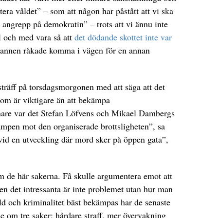
tera våldet” – som att någon har påstått att vi ska
t angrepp på demokratin” – trots att vi ännu inte
l och med vara så att
det dödande skottet inte var
mannen råkade komma i vägen för en annan
sträff på torsdagsmorgonen med att säga att det
 som är viktigare än att bekämpa
nare var det Stefan Löfvens och Mikael Dambergs
ampen mot den organiserade brottsligheten”, sa
vid en utveckling där mord sker på öppen gata”,
 om de här sakerna. Få skulle argumentera emot att
Men det intressanta är inte problemet utan hur man
åld och kriminalitet bäst bekämpas har de senaste
nde om tre saker: hårdare straff, mer övervakning