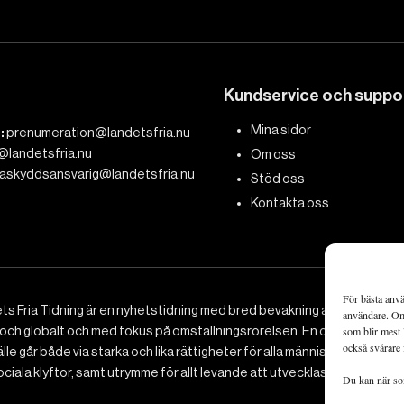
Kundservice och suppo
Mina sidor
:
prenumeration@landetsfria.nu
@landetsfria.nu
Om oss
askyddsansvarig@landetsfria.nu
Stöd oss
Kontakta oss
För bästa anvä
ts Fria Tidning är en nyhetstidning med bred bevakning av det viktig
användare. Om 
 och globalt och med fokus på omställningsrörelsen. En omställning till 
som blir mest 
också svårare 
le går både via starka och lika rättigheter för alla människor, minska
ciala klyftor, samt utrymme för allt levande att utvecklas och frodas.
Du kan när som