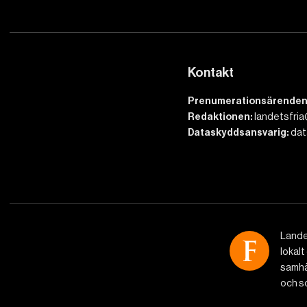
Kontakt
Prenumerationsärenden
Redaktionen:
landetsfria
Dataskyddsansvarig:
dat
Lande
lokalt
samhäl
och so