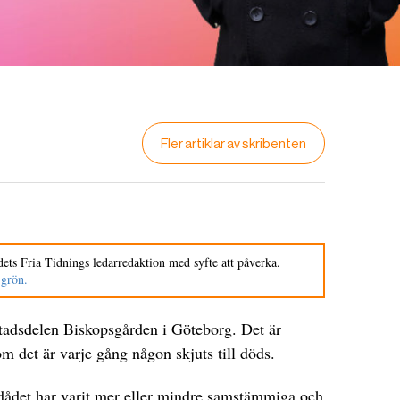
Fler artiklar av skribenten
ets Fria Tidnings ledarredaktion med syfte att påverka.
 grön.
tadsdelen Biskopsgården i Göteborg. Det är
som det är varje gång någon skjuts till döds.
 dådet har varit mer eller mindre samstämmiga och