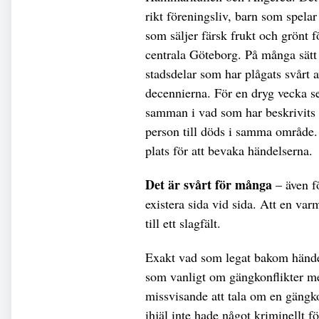
rikt föreningsliv, barn som spela
som säljer färsk frukt och grönt f
centrala Göteborg. På många sätt 
stadsdelar som har plågats svårt a
decennierna. För en dryg vecka s
samman i vad som har beskrivits 
person till döds i samma område.
plats för att bevaka händelserna.
Det är svårt för många
– även fö
existera sida vid sida. Att en va
till ett slagfält.
Exakt vad som legat bakom händels
som vanligt om gängkonflikter me
missvisande att tala om en gängko
ihjäl inte hade något kriminellt fö