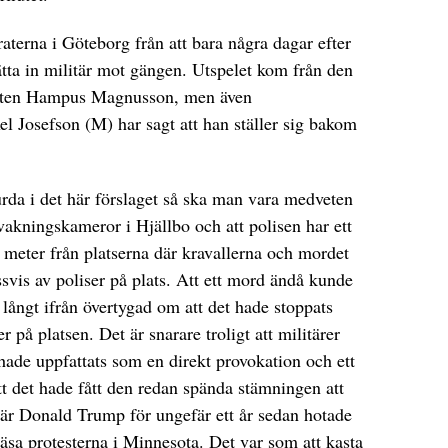
terna i Göteborg från att bara några dagar efter
ätta in militär mot gängen. Utspelet kom från den
ten Hampus Magnusson, men även
 Josefson (M) har sagt att han ställer sig bakom
rda i det här förslaget så ska man vara medveten
akningskameror i Hjällbo och att polisen har ett
meter från platserna där kravallerna och mordet
vis av poliser på plats. Att ett mord ändå kunde
r långt ifrån övertygad om att det hade stoppats
er på platsen. Det är snarare troligt att militärer
hade uppfattats som en direkt provokation och ett
t det hade fått den redan spända stämningen att
är Donald Trump för ungefär ett år sedan hotade
väsa protesterna i Minnesota. Det var som att kasta