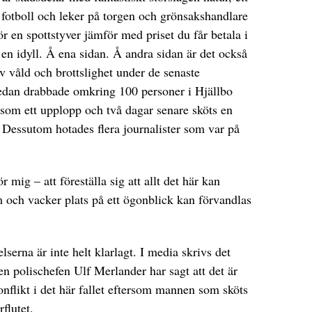
r fotboll och leker på torgen och grönsakshandlare
ör en spottstyver jämför med priset du får betala i
en idyll. Å ena sidan. Å andra sidan är det också
v våld och brottslighet under de senaste
edan drabbade omkring 100 personer i Hjällbo
som ett upplopp och två dagar senare sköts en
 Dessutom hotades flera journalister som var på
r mig – att föreställa sig att allt det här kan
rm och vacker plats på ett ögonblick kan förvandlas
erna är inte helt klarlagt. I media skrivs det
n polischefen Ulf Merlander har sagt att det är
nflikt i det här fallet eftersom mannen som sköts
rflutet.