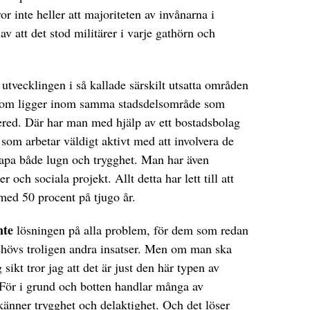
or inte heller att majoriteten av invånarna i
av att det stod militärer i varje gathörn och
 utvecklingen i så kallade särskilt utsatta områden
n som ligger inom samma stadsdelsområde som
ed. Där har man med hjälp av ett bostadsbolag
 som arbetar väldigt aktivt med att involvera de
kapa både lugn och trygghet. Man har även
r och sociala projekt. Allt detta har lett till att
 med 50 procent på tjugo år.
nte
lösningen på alla problem, för dem som redan
behövs troligen andra insatser. Men om man ska
ikt tror jag att det är just den här typen av
För i grund och botten handlar många av
änner trygghet och delaktighet. Och det löser