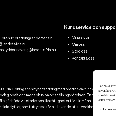
Kundservice och suppo
Mina sidor
:
prenumeration@landetsfria.nu
@landetsfria.nu
Om oss
askyddsansvarig@landetsfria.nu
Stöd oss
Kontakta oss
För bästa anvä
ts Fria Tidning är en nyhetstidning med bred bevakning av det viktig
användare. Om 
 och globalt och med fokus på omställningsrörelsen. En omställning till 
som blir mest 
också svårare 
le går både via starka och lika rättigheter för alla människor, minska
ciala klyftor, samt utrymme för allt levande att utvecklas och frodas.
Du kan när som