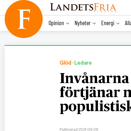
main
content
Opinion
Nyheter
Energi
Al
Glöd
· Ledare
Invånarna 
förtjänar 
populistis
Publicerad 2021-06-08