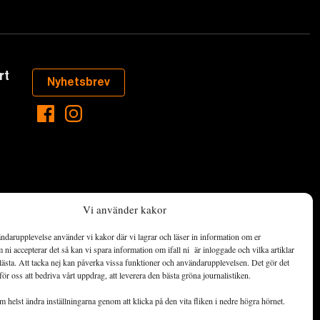
rt
Nyhetsbrev
Vi använder kakor
ndarupplevelse använder vi kakor där vi lagrar och läser in information om er
aste som händer
ni accepterar det så kan vi spara information om ifall ni är inloggade och vilka artiklar
ett hållbart
lästa. Att tacka nej kan påverka vissa funktioner och användarupplevelsen. Det gör det
för oss att bedriva vårt uppdrag, att leverera den bästa gröna journalistiken.
de ekonomiska
 helst ändra inställningarna genom att klicka på den vita fliken i nedre högra hörnet.