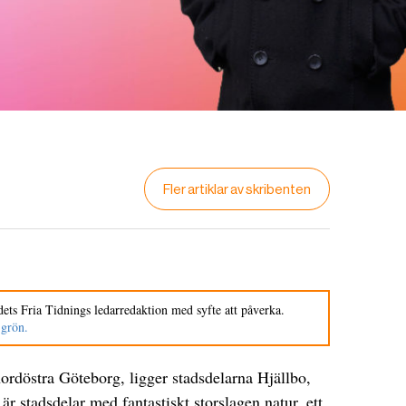
Fler artiklar av skribenten
ets Fria Tidnings ledarredaktion med syfte att påverka.
 grön.
nordöstra Göteborg, ligger stadsdelarna Hjällbo,
 stadsdelar med fantastiskt storslagen natur, ett