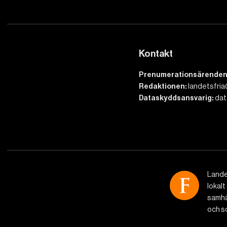
Kontakt
Prenumerationsärenden
Redaktionen:
landetsfria
Dataskyddsansvarig:
dat
Lande
lokalt
samhäl
och so