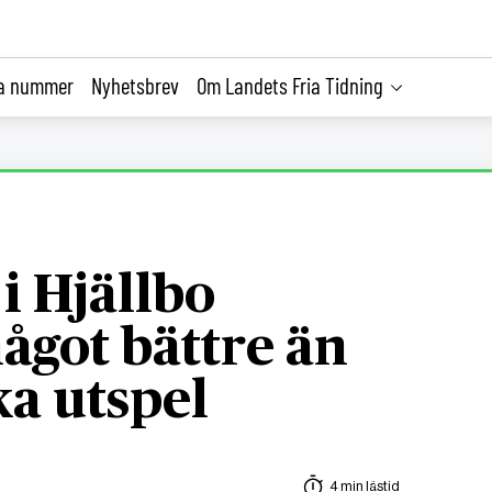
la nummer
Nyhetsbrev
Om Landets Fria Tidning
i Hjällbo
något bättre än
ka utspel
4 min lästid