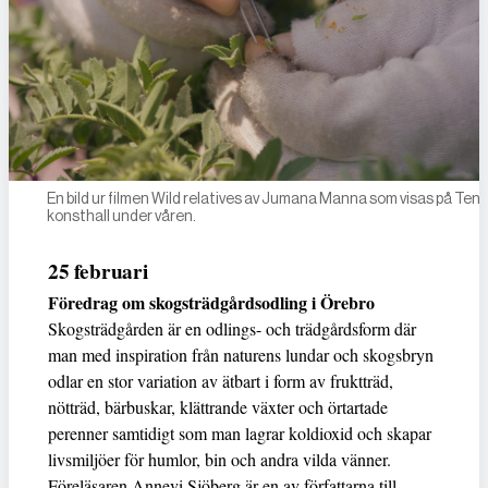
En bild ur filmen Wild relatives av Jumana Manna som visas på Ten
konsthall under våren.
25 februari
Föredrag om skogsträdgårdsodling i Örebro
Skogsträdgården är en odlings- och trädgårdsform där
man med inspiration från naturens lundar och skogsbryn
odlar en stor variation av ätbart i form av fruktträd,
nötträd, bärbuskar, klättrande växter och örtartade
perenner samtidigt som man lagrar koldioxid och skapar
livsmiljöer för humlor, bin och andra vilda vänner.
Föreläsaren Annevi Sjöberg är en av författarna till