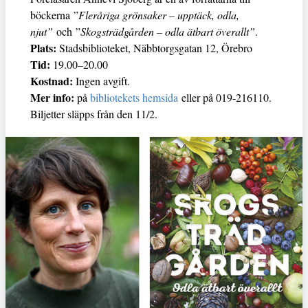
böckerna ”
Fleråriga grönsaker – upptäck, odla,
njut”
och ”
Skogsträdgården – odla ätbart överallt”
.
Plats:
Stadsbiblioteket, Näbbtorgsgatan 12, Örebro
Tid:
19.00–20.00
Kostnad:
Ingen avgift.
Mer info:
på
bibliotekets hemsida
eller på 019-216110.
Biljetter släpps från den 11/2.