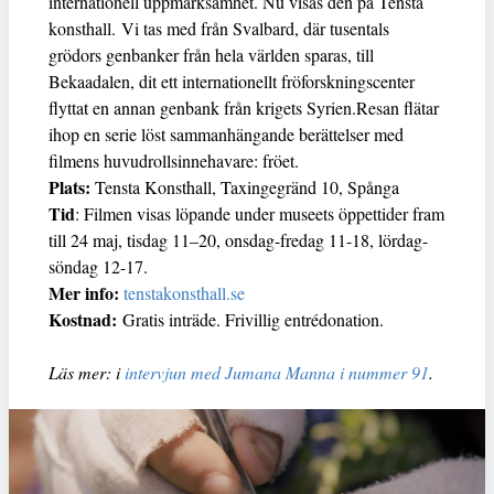
internationell uppmärksamhet. Nu visas den på Tensta
konsthall. Vi tas med från Svalbard, där tusentals
grödors genbanker från hela världen sparas, till
Bekaadalen, dit ett internationellt fröforskningscenter
flyttat en annan genbank från krigets Syrien.Resan flätar
ihop en serie löst sammanhängande berättelser med
filmens huvudrollsinnehavare: fröet.
Plats:
Tensta Konsthall, Taxingegränd 10, Spånga
Tid
: Filmen visas löpande under museets öppettider fram
till 24 maj, tisdag 11–20, onsdag-fredag 11-18, lördag-
söndag 12-17.
Mer info:
tenstakonsthall.se
Kostnad:
Gratis inträde. Frivillig entrédonation.
Läs mer: i
intervjun med Jumana Manna i nummer 91
.