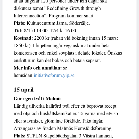
är att ungefär 120 personer under fem dagar ska
diskutera temat ”Redefining Growth through
Interconnection”. Program kommer snart.
Plats:
Kulturcentrum Järna, Södertälje.
Tid:
8/4 kl 14.00–12/4 kl 16.00
Kostnad:
2200 kr (rabatt vid bokning innan 15 mars:
1850 kr). I biljetten ingår vegansk mat under hela
konferensen och enkel sovplats i delade lokaler. Önskas
enskilt rum kan det bokas och betala separat.
Mer info och anmälan:
se
hemsidan
initiativeforum.yip.se
15 april
Gör egen tvål i Malmö
Lär dig tillverka kallrörd tvål efter ett beprövat recept
med olja och hushållskemikalier. Ta gärna med elvisp
eller stavmixer, glöm inte förkläde. Fika ingår.
Arrangeras av Staden Malmös Hemslöjdsförening.
Plats:
STPLN Stapelbäddsgatan 3 Västra hamnen,