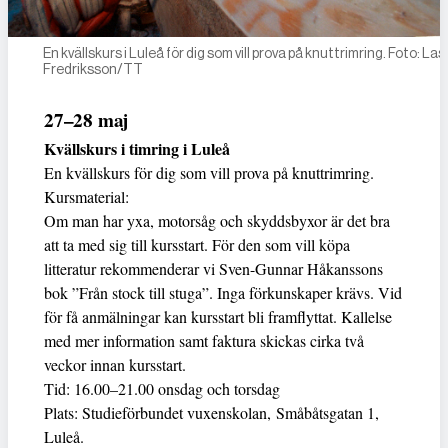
En kvällskurs i Luleå för dig som vill prova på knuttrimring. Foto: La
Fredriksson/TT
27–28 maj
Kvällskurs i timring i Luleå
En kvällskurs för dig som vill prova på knuttrimring.
Kursmaterial:
Om man har yxa, motorsåg och skyddsbyxor är det bra
att ta med sig till kursstart. För den som vill köpa
litteratur rekommenderar vi Sven-Gunnar Håkanssons
bok ”Från stock till stuga”. Inga förkunskaper krävs. Vid
för få anmälningar kan kursstart bli framflyttat. Kallelse
med mer information samt faktura skickas cirka två
veckor innan kursstart.
Tid: 16.00–21.00 onsdag och torsdag
Plats: Studieförbundet vuxenskolan, Småbåtsgatan 1,
Luleå.