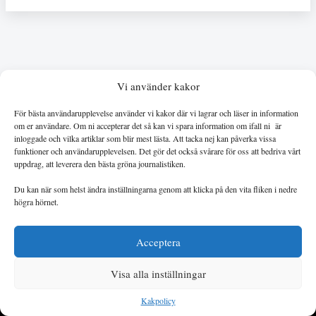
Vi använder kakor
För bästa användarupplevelse använder vi kakor där vi lagrar och läser in information
om er användare. Om ni accepterar det så kan vi spara information om ifall ni är
inloggade och vilka artiklar som blir mest lästa. Att tacka nej kan påverka vissa
funktioner och användarupplevelsen. Det gör det också svårare för oss att bedriva vårt
Kontakt
uppdrag, att leverera den bästa gröna journalistiken.
Prenumerationsärenden:
prenumeration@landetsfria.nu
Du kan när som helst ändra inställningarna genom att klicka på den vita fliken i nedre
högra hörnet.
Redaktionen:
landetsfria@landetsfria.nu
Dataskyddsansvarig:
dataskyddsansvarig@landetsfria.nu
Acceptera
Kundservice och support
Visa alla inställningar
Mina sidor
Kakpolicy
Om oss