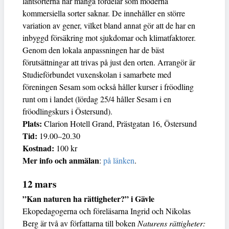
lantsorterna har många fördelar som moderna
kommersiella sorter saknar. De innehåller en större
variation av gener, vilket bland annat gör att de har en
inbyggd försäkring mot sjukdomar och klimatfaktorer.
Genom den lokala anpassningen har de bäst
förutsättningar att trivas på just den orten. Arrangör är
Studieförbundet vuxenskolan i samarbete med
föreningen Sesam som också håller kurser i fröodling
runt om i landet (lördag 25/4 håller Sesam i en
fröodlingskurs i Östersund).
Plats:
Clarion Hotell Grand, Prästgatan 16, Östersund
Tid:
19.00–20.30
Kostnad:
100 kr
Mer info och anmälan
:
på länken
.
12 mars
”Kan naturen ha rättigheter?” i Gävle
Ekopedagogerna och föreläsarna Ingrid och Nikolas
Berg är två av författarna till boken
Naturens rättigheter: