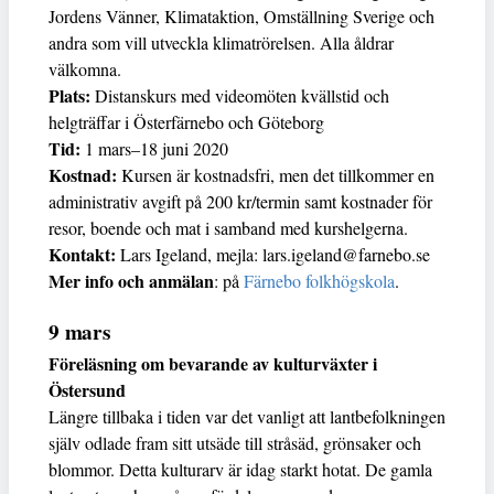
Jordens Vänner, Klimataktion, Omställning Sverige och
andra som vill utveckla klimatrörelsen. Alla åldrar
välkomna.
Plats:
Distanskurs med videomöten kvällstid och
helgträffar i Österfärnebo och Göteborg
Tid:
1 mars–18 juni 2020
Kostnad:
Kursen är kostnadsfri, men det tillkommer en
administrativ avgift på 200 kr/termin samt kostnader för
resor, boende och mat i samband med kurshelgerna.
Kontakt:
Lars Igeland, mejla: lars.igeland@farnebo.se
Mer info och anmälan
: på
Färnebo folkhögskola
.
9 mars
Föreläsning om bevarande av kulturväxter i
Östersund
Längre tillbaka i tiden var det vanligt att lantbefolkningen
själv odlade fram sitt utsäde till stråsäd, grönsaker och
blommor. Detta kulturarv är idag starkt hotat. De gamla