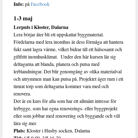
Info:
på
Facebook
1-3 maj
Lerputs i Kloster, Dalarna
Lera börjar åter bli ett uppskattat byggmaterial.
Fördelarna med lera inomhus är dess förmåga att hantera
fukt samt lagra värme, vilket bidrar till ett hälsosamt och
giftfritt inomhusklimat. Under den här kursen lär sig
deltagarna att blanda, planera och putsa med
lerblandningar. Det blir genomgång av olika materialval
och utrymmen man kan putsa på. Projektet äger rum i ett
timrat torp som deltagarna kommer vara med och
renovera.
Det är en kurs för alla som har ett allmänt intresse för
lerbygge, som har egna renoverings- eller byggprojekt
eller som jobbar med renovering och byggande och vill
lära sig mer.
Plats:
Kloster i Husby socken, Dalarna
Tid:
1/5 9.00–3/5 16.30