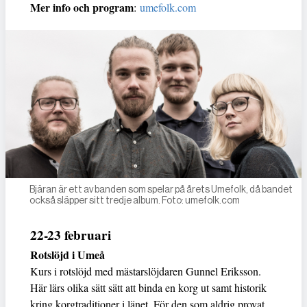
Mer info och program
:
umefolk.com
Bjäran är ett av banden som spelar på årets Umefolk, då bandet
också släpper sitt tredje album. Foto: umefolk.com
22-23 februari
Rotslöjd i Umeå
Kurs i rotslöjd med mästarslöjdaren Gunnel Eriksson.
Här lärs olika sätt sätt att binda en korg ut samt historik
kring korgtraditioner i länet. För den som aldrig provat