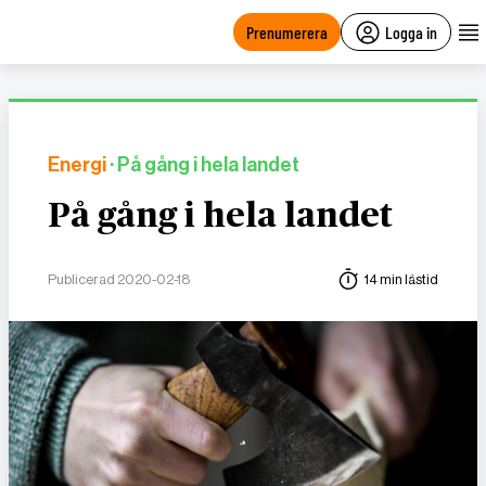
main
content
Prenumerera
Logga in
Energi
· På gång i hela landet
På gång i hela landet
Publicerad 2020-02-18
14 min lästid