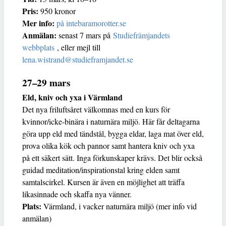
Pris:
950 kronor
Mer info:
på intebaramorotter.se
Anmälan:
senast 7 mars på
Studiefrämjandets
webbplats
, eller mejl till
lena.wistrand@studieframjandet.se
27–29 mars
Eld, kniv och yxa i Värmland
Det nya friluftsåret välkomnas med en kurs för
kvinnor/icke-binära i naturnära miljö. Här får deltagarna
göra upp eld med tändstål, bygga eldar, laga mat över eld,
prova olika kök och pannor samt hantera kniv och yxa
på ett säkert sätt. Inga förkunskaper krävs. Det blir också
guidad meditation/inspirationstal kring elden samt
samtalscirkel. Kursen är även en möjlighet att träffa
likasinnade och skaffa nya vänner.
Plats:
Värmland, i vacker naturnära miljö (mer info vid
anmälan)