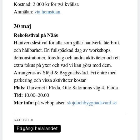
Kostnad: 2 000 kr för två kvällar.
Anmälan:
via hemsidan
.
30 maj
Rekofestival på Nääs
Hantverksfestival för alla som gillar hantverk, återbruk
och hållbarhet. En fullspäckad dag av workshops,
demonstrationer, föredrag och andra aktiviteter och ett
extra fokus på yxor och vad vi kan göra med dem.
Arrangeras av Slöjd & Byggnadsvård. Fri entré men
parkering och vissa aktiviteter kostar.
Plats:
Garveriet i Floda, Otto Salomons väg 4, Floda
Tid:
10.00–20.00
Mer info:
på webbplatsen
slojdochbyggnadsvard.se
KATEGORI
På gång i hela landet