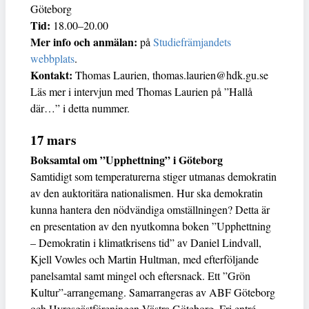
Göteborg
Tid:
18.00–20.00
Mer info och anmälan:
på
Studiefrämjandets
webbplats
.
Kontakt:
Thomas Laurien, thomas.laurien@hdk.gu.se
Läs mer i intervjun med Thomas Laurien på ”Hallå
där…” i detta nummer.
17 mars
Boksamtal om ”Upphettning” i Göteborg
Samtidigt som temperaturerna stiger utmanas demokratin
av den auktoritära nationalismen. Hur ska demokratin
kunna hantera den nödvändiga omställningen? Detta är
en presentation av den nyutkomna boken ”Upphettning
– Demokratin i klimatkrisens tid” av Daniel Lindvall,
Kjell Vowles och Martin Hultman, med efterföljande
panelsamtal samt mingel och eftersnack. Ett ”Grön
Kultur”-arrangemang. Samarrangeras av ABF Göteborg
och Hyresgästföreningen Västra Göteborg. Fri entré.