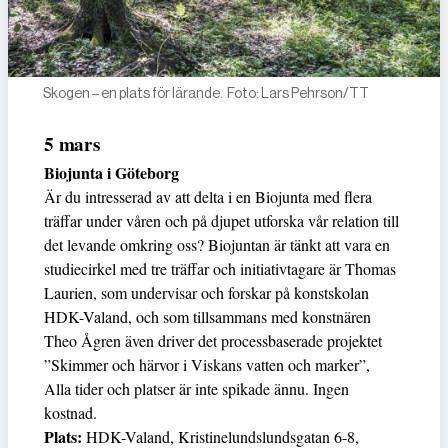
Skogen – en plats för lärande. Foto: Lars Pehrson/TT
5 mars
Biojunta i Göteborg
Är du intresserad av att delta i en Biojunta med flera
träffar under våren och på djupet utforska vår relation till
det levande omkring oss? Biojuntan är tänkt att vara en
studiecirkel med tre träffar och initiativtagare är Thomas
Laurien, som undervisar och forskar på konstskolan
HDK-Valand, och som tillsammans med konstnären
Theo Ågren även driver det processbaserade projektet
”Skimmer och härvor i Viskans vatten och marker”,
Alla tider och platser är inte spikade ännu. Ingen
kostnad.
Plats:
HDK-Valand, Kristinelundslundsgatan 6-8,