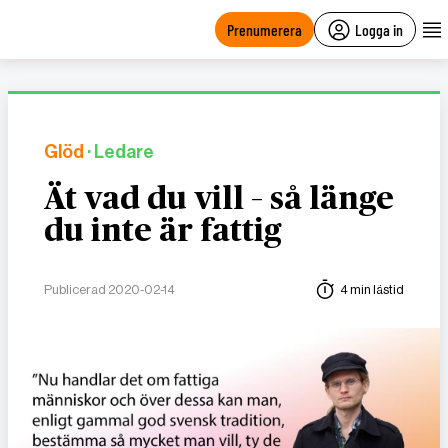
main
content
Prenumerera
Logga in
Glöd
· Ledare
Ät vad du vill – så länge
du inte är fattig
Publicerad 2020-02-14
4 min lästid