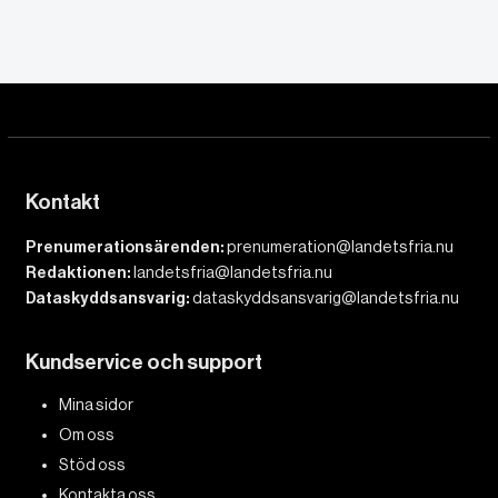
Kontakt
Prenumerationsärenden:
prenumeration@landetsfria.nu
Redaktionen:
landetsfria@landetsfria.nu
Dataskyddsansvarig:
dataskyddsansvarig@landetsfria.nu
Kundservice och support
Mina sidor
Om oss
Stöd oss
Kontakta oss