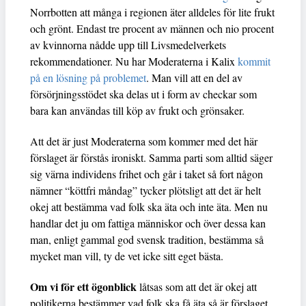
Norrbotten att många i regionen äter alldeles för lite frukt
och grönt. Endast tre procent av männen och nio procent
av kvinnorna nådde upp till Livsmedelverkets
rekommendationer. Nu har Moderaterna i Kalix
kommit
på en lösning på problemet
. Man vill att en del av
försörjningsstödet ska delas ut i form av checkar som
bara kan användas till köp av frukt och grönsaker.
Att det är just Moderaterna som kommer med det här
förslaget är förstås ironiskt. Samma parti som alltid säger
sig värna individens frihet och går i taket så fort någon
nämner “köttfri måndag” tycker plötsligt att det är helt
okej att bestämma vad folk ska äta och inte äta. Men nu
handlar det ju om fattiga människor och över dessa kan
man, enligt gammal god svensk tradition, bestämma så
mycket man vill, ty de vet icke sitt eget bästa.
Om vi för ett ögonblick
låtsas som att det är okej att
politikerna bestämmer vad folk ska få äta så är förslaget