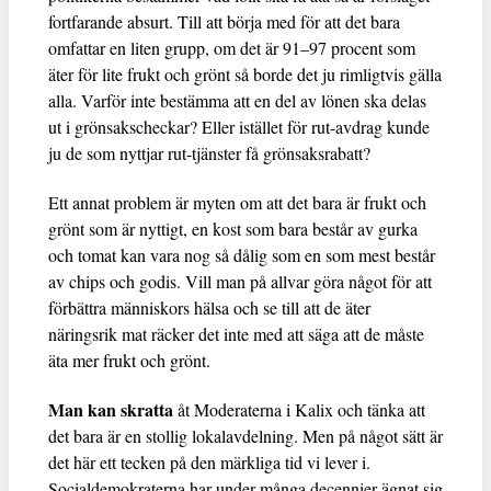
fortfarande absurt. Till att börja med för att det bara
omfattar en liten grupp, om det är 91–97 procent som
äter för lite frukt och grönt så borde det ju rimligtvis gälla
alla. Varför inte bestämma att en del av lönen ska delas
ut i grönsakscheckar? Eller istället för rut-avdrag kunde
ju de som nyttjar rut-tjänster få grönsaksrabatt?
Ett annat problem är myten om att det bara är frukt och
grönt som är nyttigt, en kost som bara består av gurka
och tomat kan vara nog så dålig som en som mest består
av chips och godis. Vill man på allvar göra något för att
förbättra människors hälsa och se till att de äter
näringsrik mat räcker det inte med att säga att de måste
äta mer frukt och grönt.
Man kan skratta
åt Moderaterna i Kalix och tänka att
det bara är en stollig lokalavdelning. Men på något sätt är
det här ett tecken på den märkliga tid vi lever i.
Socialdemokraterna har under många decennier ägnat sig