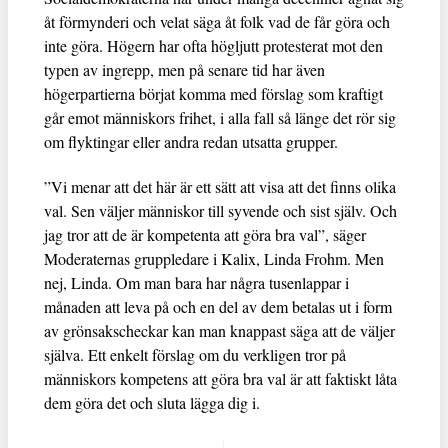
åt förmynderi och velat säga åt folk vad de får göra och
inte göra. Högern har ofta högljutt protesterat mot den
typen av ingrepp, men på senare tid har även
högerpartierna börjat komma med förslag som kraftigt
går emot människors frihet, i alla fall så länge det rör sig
om flyktingar eller andra redan utsatta grupper.
”Vi menar att det här är ett sätt att visa att det finns olika
val. Sen väljer människor till syvende och sist själv. Och
jag tror att de är kompetenta att göra bra val”, säger
Moderaternas gruppledare i Kalix, Linda Frohm. Men
nej, Linda. Om man bara har några tusenlappar i
månaden att leva på och en del av dem betalas ut i form
av grönsakscheckar kan man knappast säga att de väljer
själva. Ett enkelt förslag om du verkligen tror på
människors kompetens att göra bra val är att faktiskt låta
dem göra det och sluta lägga dig i.