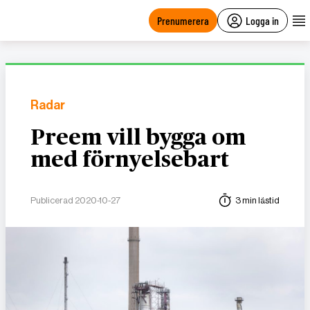
main
content
Prenumerera
Logga in
Radar
Preem vill bygga om
med förnyelsebart
Publicerad 2020-10-27
3 min lästid