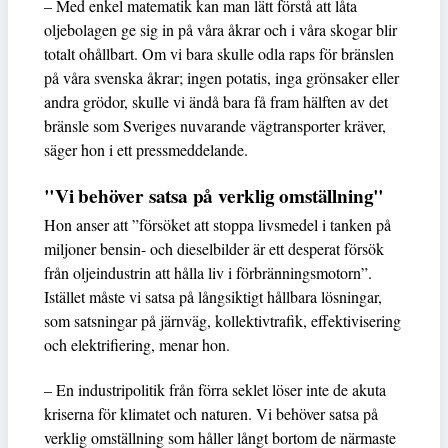
– Med enkel matematik kan man lätt förstå att låta
oljebolagen ge sig in på våra åkrar och i våra skogar blir
totalt ohållbart. Om vi bara skulle odla raps för bränslen
på våra svenska åkrar; ingen potatis, inga grönsaker eller
andra grödor, skulle vi ändå bara få fram hälften av det
bränsle som Sveriges nuvarande vägtransporter kräver,
säger hon i ett pressmeddelande.
"Vi behöver satsa på verklig omställning"
Hon anser att ”försöket att stoppa livsmedel i tanken på
miljoner bensin- och dieselbilder är ett desperat försök
från oljeindustrin att hålla liv i förbränningsmotorn”.
Istället måste vi satsa på långsiktigt hållbara lösningar,
som satsningar på järnväg, kollektivtrafik, effektivisering
och elektrifiering, menar hon.
– En industripolitik från förra seklet löser inte de akuta
kriserna för klimatet och naturen. Vi behöver satsa på
verklig omställning som håller långt bortom de närmaste