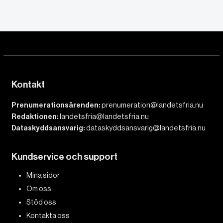
Kontakt
Prenumerationsärenden:
prenumeration@landetsfria.nu
Redaktionen:
landetsfria@landetsfria.nu
Dataskyddsansvarig:
dataskyddsansvarig@landetsfria.nu
Kundservice och support
Mina sidor
Om oss
Stöd oss
Kontakta oss