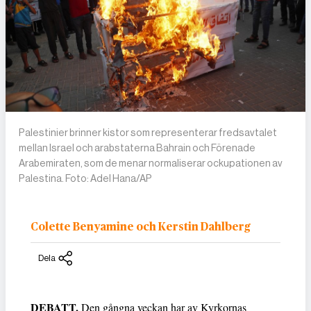
Palestinier brinner kistor som representerar fredsavtalet
mellan Israel och arabstaterna Bahrain och Förenade
Arabemiraten, som de menar normaliserar ockupationen av
Palestina. Foto: Adel Hana/AP
Colette Benyamine och Kerstin Dahlberg
Dela
DEBATT.
Den gångna veckan har av Kyrkornas