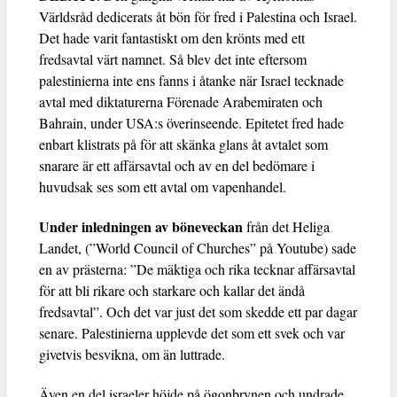
Världsråd dedicerats åt bön för fred i Palestina och Israel.
Det hade varit fantastiskt om den krönts med ett
fredsavtal värt namnet. Så blev det inte eftersom
palestinierna inte ens fanns i åtanke när Israel tecknade
avtal med diktaturerna Förenade Arabemiraten och
Bahrain, under USA:s överinseende. Epitetet fred hade
enbart klistrats på för att skänka glans åt avtalet som
snarare är ett affärsavtal och av en del bedömare i
huvudsak ses som ett avtal om vapenhandel.
Under inledningen av böneveckan
från det Heliga
Landet, (”World Council of Churches” på Youtube) sade
en av prästerna: ”De mäktiga och rika tecknar affärsavtal
för att bli rikare och starkare och kallar det ändå
fredsavtal”. Och det var just det som skedde ett par dagar
senare. Palestinierna upplevde det som ett svek och var
givetvis besvikna, om än luttrade.
Även en del israeler höjde på ögonbrynen och undrade