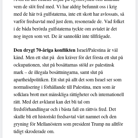
vem de slöt fred med. Vi har aldrig befunnit oss i krig
med de här två gulfstaterna, inte ett skott har avlossats, så
varför fredsavtal med just dem, resonerade de. Vad folket
i de båda berörda gulfstaterna tyckte om avtalet är det
nog ingen som vet. De är sannolikt inte tillfrågade.
Den drygt 70-åriga konflikten
Israel/Palestina är väl
känd. Men ett slut på den kräver för det första ett slut på
ockupationen, slut på bosättarnas stöld av palestinsk
mark – de illegala bosättningarna, samt slut på
apartheidpolitiken. Ett slut på allt det som Israel ser som
normalisering i förhållande till Palestina, men som är
solklara brott mot mänskliga rättigheter och internationell
rätt. Med det avklarat kan det bli tal om
fredsförhandlingar och i bästa fall en rättvis fred. Det
skulle bli ett historiskt fredsavtal värt namnet och den
gryning för Mellanöstern som president Trump nu alltför
tidigt skroderade om.