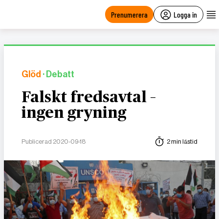
main
content
Prenumerera
Logga in
Glöd
· Debatt
Falskt fredsavtal –
ingen gryning
Publicerad 2020-09-18
2 min lästid