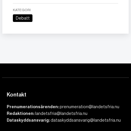
KATEGORI
Debatt
Kontakt
Prenumerationsärenden:
prenumeration@landetsfria.nu
Redaktionen:
landetsfria@landetsfria.nu
Dataskyddsansvarig:
dataskyddsansvarig@landetsfria.nu