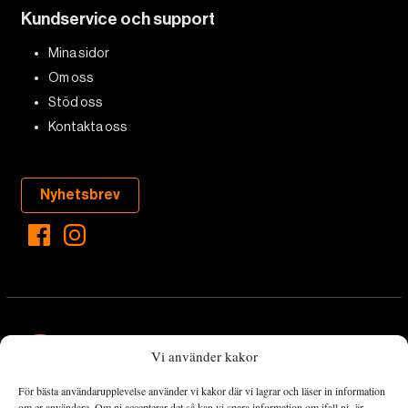
Kundservice och support
Mina sidor
Om oss
Stöd oss
Kontakta oss
Nyhetsbrev
Vi använder kakor
För bästa användarupplevelse använder vi kakor där vi lagrar och läser in information
Landets Fria Tidning är en nyhetstidning med bred bevakning av
om er användare. Om ni accepterar det så kan vi spara information om ifall ni är