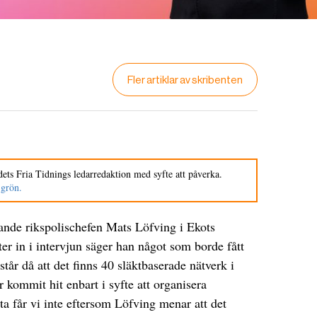
Fler artiklar av skribenten
ets Fria Tidnings ledarredaktion med syfte att påverka.
 grön.
ande rikspolischefen Mats Löfving i Ekots
er in i intervjun säger han något som borde fått
åstår då att det finns 40 släktbaserade nätverk i
 kommit hit enbart i syfte att organisera
ta får vi inte eftersom Löfving menar att det