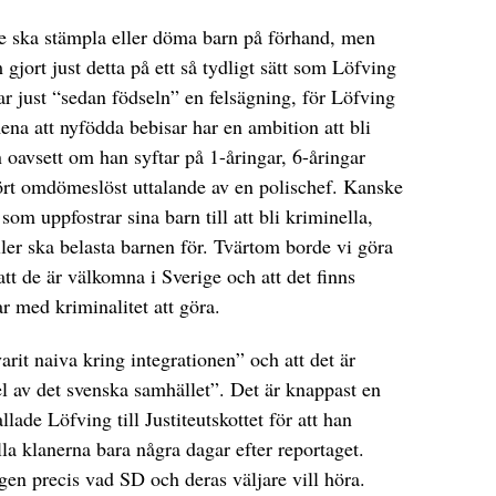
e ska stämpla eller döma barn på förhand, men
gjort just detta på ett så tydligt sätt som Löfving
ar just “sedan födseln” en felsägning, för Löfving
mena att nyfödda bebisar har en ambition att bli
oavsett om han syftar på 1-åringar, 6-åringar
rhört omdömeslöst uttalande av en polischef. Kanske
som uppfostrar sina barn till att bli kriminella,
eller ska belasta barnen för. Tvärtom borde vi göra
 att de är välkomna i Sverige och att det finns
r med kriminalitet att göra.
rit naiva kring integrationen” och att det är
del av det svenska samhället”. Det är knappast en
ade Löfving till Justiteutskottet för att han
la klanerna bara några dagar efter reportaget.
en precis vad SD och deras väljare vill höra.