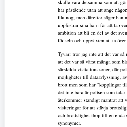
skulle vara detsamma som att gör
här påstående utan att ange någon
illa nog, men därefter säger han
uppfostrar sina barn för att ta öv
ambition att bli en del av det sv
födseln och uppväxten att ta över 
Tyvärr tror jag inte att det var så
att det var så värst många som bl
särskilda visitationszoner, där po
möjligheter till dataavlyssning, ä
brott men som har “kopplingar til
det inte bara är polisen som talar
återkommer ständigt mantrat att v
visiteringar för att stävja brotts
och brottslighet ihop till en enda
synonymer.