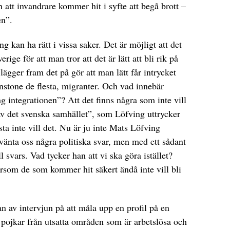
 att invandrare kommer hit i syfte att begå brott –
en”.
g kan ha rätt i vissa saker. Det är möjligt att det
erige för att man tror att det är lätt att bli rik på
 lägger fram det på gör att man lätt får intrycket
instone de flesta, migranter. Och vad innebär
ng integrationen”? Att det finns några som inte vill
 av det svenska samhället”, som Löfving uttrycker
lesta inte vill det. Nu är ju inte Mats Löfving
rvänta oss några politiska svar, men med ett sådant
l svars. Vad tycker han att vi ska göra istället?
tersom de som kommer hit säkert ändå inte vill bli
n av intervjun på att måla upp en profil på en
 pojkar från utsatta områden som är arbetslösa och