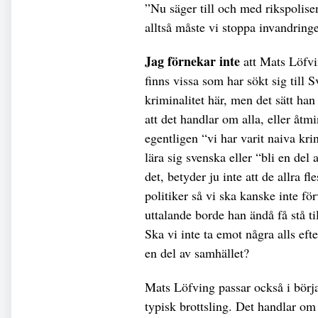
”Nu säger till och med rikspolisen
alltså måste vi stoppa invandring
Jag förnekar inte
att Mats Löfvin
finns vissa som har sökt sig till Sv
kriminalitet här, men det sätt han
att det handlar om alla, eller åtm
egentligen “vi har varit naiva kri
lära sig svenska eller “bli en del
det, betyder ju inte att de allra f
politiker så vi ska kanske inte fö
uttalande borde han ändå få stå til
Ska vi inte ta emot några alls ef
en del av samhället?
Mats Löfving passar också i börja
typisk brottsling. Det handlar om