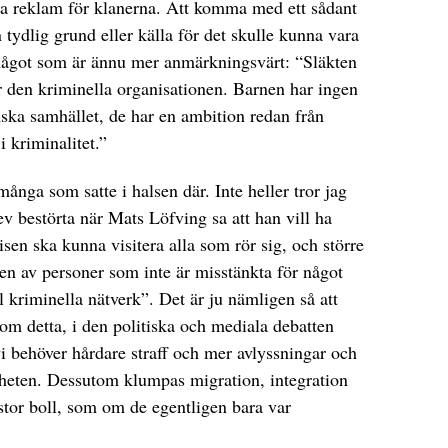
a reklam för klanerna. Att komma med ett sådant
 tydlig grund eller källa för det skulle kunna vara
 något som är ännu mer anmärkningsvärt: “Släkten
er den kriminella organisationen. Barnen har ingen
enska samhället, de har en ambition redan från
i kriminalitet.”
 många som satte i halsen där. Inte heller tror jag
ev bestörta när Mats Löfving sa att han vill ha
lisen ska kunna visitera alla som rör sig, och större
ven av personer som inte är misstänkta för något
l kriminella nätverk”. Det är ju nämligen så att
 om detta, i den politiska och mediala debatten
i behöver hårdare straff och mer avlyssningar och
ligheten. Dessutom klumpas migration, integration
 stor boll, som om de egentligen bara var