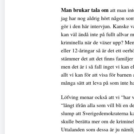
Man brukar tala om
att man int
jag har nog aldrig hört någon som 
gör i den här intervjun. Kanske v
kan väl ändå inte på fullt allvar 
kriminella när de växer upp? Men 
eller 12-åringar så är det ett oe
stämmer det att det finns familjer 
men det är i så fall inget vi kan 
allt vi kan för att visa för barnen
många sätt att leva på som inte ha
Löfving menar också att vi “har va
“långt ifrån alla som vill bli en 
slump att Sverigedemokraterna kall
skulle berätta mer om de kriminel
Uttalanden som dessa är ju nämlig