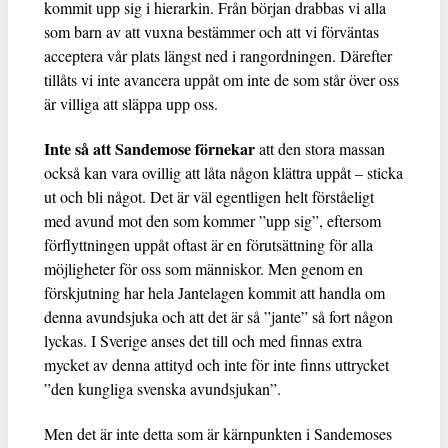
kommit upp sig i hierarkin. Från början drabbas vi alla
som barn av att vuxna bestämmer och att vi förväntas
acceptera vår plats längst ned i rangordningen. Därefter
tillåts vi inte avancera uppåt om inte de som står över oss
är villiga att släppa upp oss.
Inte så att Sandemose förnekar
att den stora massan
också kan vara ovillig att låta någon klättra uppåt – sticka
ut och bli något. Det är väl egentligen helt förståeligt
med avund mot den som kommer ”upp sig”, eftersom
förflyttningen uppåt oftast är en förutsättning för alla
möjligheter för oss som människor. Men genom en
förskjutning har hela Jantelagen kommit att handla om
denna avundsjuka och att det är så ”jante” så fort någon
lyckas. I Sverige anses det till och med finnas extra
mycket av denna attityd och inte för inte finns uttrycket
”den kungliga svenska avundsjukan”.
Men det är inte detta som är kärnpunkten i Sandemoses