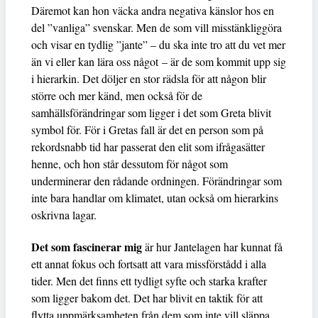
Däremot kan hon väcka andra negativa känslor hos en
del ”vanliga” svenskar. Men de som vill misstänkliggöra
och visar en tydlig ”jante” – du ska inte tro att du vet mer
än vi eller kan lära oss något – är de som kommit upp sig
i hierarkin. Det döljer en stor rädsla för att någon blir
större och mer känd, men också för de
samhällsförändringar som ligger i det som Greta blivit
symbol för. För i Gretas fall är det en person som på
rekordsnabb tid har passerat den elit som ifrågasätter
henne, och hon står dessutom för något som
underminerar den rådande ordningen. Förändringar som
inte bara handlar om klimatet, utan också om hierarkins
oskrivna lagar.
Det som fascinerar mig
är hur Jantelagen har kunnat få
ett annat fokus och fortsatt att vara missförstådd i alla
tider. Men det finns ett tydligt syfte och starka krafter
som ligger bakom det. Det har blivit en taktik för att
flytta uppmärksamheten från dem som inte vill släppa