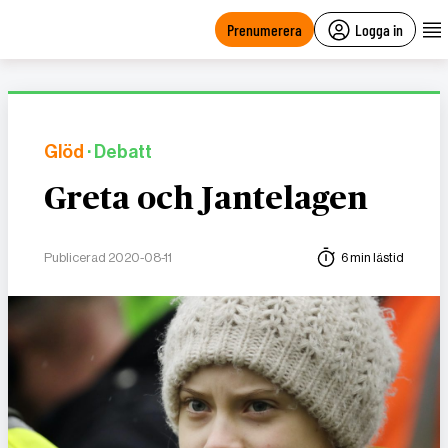
main
content
Prenumerera
Logga in
Glöd
· Debatt
Greta och Jantelagen
Publicerad 2020-08-11
6 min lästid