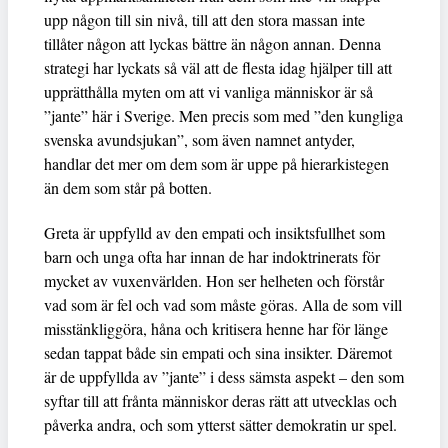
upp någon till sin nivå, till att den stora massan inte
tillåter någon att lyckas bättre än någon annan. Denna
strategi har lyckats så väl att de flesta idag hjälper till att
upprätthålla myten om att vi vanliga människor är så
”jante” här i Sverige. Men precis som med ”den kungliga
svenska avundsjukan”, som även namnet antyder,
handlar det mer om dem som är uppe på hierarkistegen
än dem som står på botten.
Greta är uppfylld av den empati och insiktsfullhet som
barn och unga ofta har innan de har indoktrinerats för
mycket av vuxenvärlden. Hon ser helheten och förstår
vad som är fel och vad som måste göras. Alla de som vill
misstänkliggöra, håna och kritisera henne har för länge
sedan tappat både sin empati och sina insikter. Däremot
är de uppfyllda av ”jante” i dess sämsta aspekt – den som
syftar till att frånta människor deras rätt att utvecklas och
påverka andra, och som ytterst sätter demokratin ur spel.