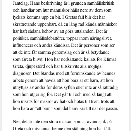
Jantelag. Hans beskrivning är i grunden samhällskritisk
och handlar om hur människor hålls nere av dem som
lyckats komma upp en bit. I Gretas fall blir det här
skrattretande uppenbart, då en lång rad kända människor
har haft sådana behov av att göra uttalanden. Det är
politiker, samhällsdebattörer, toppar inom näringslivet,
influencers och andra kändisar. Det är personer som ser
att de inte får samma genomslag och är så betydande
som Greta blivit. Hon har nedsättande kallats för Klimat-
Greta, djupt störd och har tillskrivits alla möjliga
diagnoser. Det blandas med ett förminskande av hennes
arbete genom att hävda att hon bara är ett barn, att hon
utnyttjas av andra för deras syften eller inte är så rättrådig
som hon utger sig för. Det går till och med så långt att
hon utsätts för massor av hat och hotas till livet, trots att
hon bara är ”ett barn” som det hänvisas till när det passar.
Nej, det är inte den stora massan som är avundsjuk på
Greta och missunnar henne den ställning hon har fått.