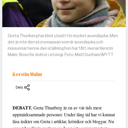
Greta Thunberg har blivit utsatt för mycket avundsjuka. Men
det är inte den stora massan som är avundsjuka och
missunnar henne den ställning hon har fått, menar Kerstin
Malm, filosofie doktor i etologi. Foto: Matt Dunham/AP/TT
Kerstin Malm
Dela
DEBATT.
Greta Thunberg är en av vår tids mest
uppmärksammade personer. Under lång tid har vi kunnat
läsa åsikter om Greta i artiklar, krönikor och bloggar. Nu