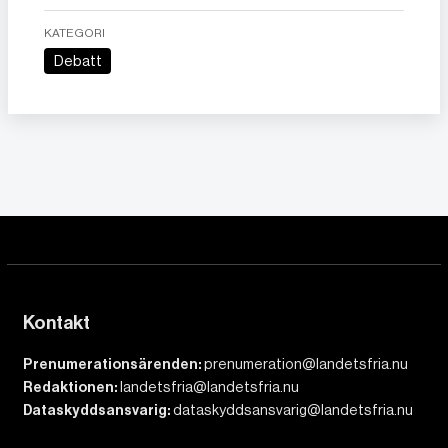
KATEGORI
Debatt
Kontakt
Prenumerationsärenden:
prenumeration@landetsfria.nu
Redaktionen:
landetsfria@landetsfria.nu
Dataskyddsansvarig:
dataskyddsansvarig@landetsfria.nu