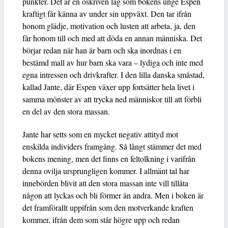
punkter. Det är en oskriven lag som bokens unge Espen
kraftigt får känna av under sin uppväxt. Den tar ifrån
honom glädje, motivation och lusten att arbeta, ja, den
får honom till och med att döda en annan människa. Det
börjar redan när han är barn och ska inordnas i en
bestämd mall av hur barn ska vara – lydiga och inte med
egna intressen och drivkrafter. I den lilla danska småstad,
kallad Jante, där Espen växer upp fortsätter hela livet i
samma mönster av att trycka ned människor till att förbli
en del av den stora massan.
Jante har setts som en mycket negativ attityd mot
enskilda individers framgång. Så långt stämmer det med
bokens mening, men det finns en feltolkning i varifrån
denna ovilja ursprungligen kommer. I allmänt tal har
innebörden blivit att den stora massan inte vill tillåta
någon att lyckas och bli förmer än andra. Men i boken är
det framförallt uppifrån som den motverkande kraften
kommer, ifrån dem som står högre upp och redan