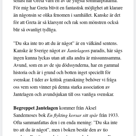
senast har Greta varit en av de yngsta sommarpratarna.
För mig har Greta blivit en fantastisk möjlighet att klarare
än någonsin se olika fenomen i samhället. Kanske är det
för att Greta är så klarsynt och rak som mönstren också
blir så ovanligt tydliga.
”Du ska inte tro att du är något” är en välkänd sentens.
Kanske är Sverige något av
Jantelagen
s paradis, här sägs
ingen kunna lyckas utan att alla andra är missunnsamma.
Avund, som en av de sju dödssynderna, har en gammal
historia och är i grund och botten inget speciellt för
svenskar. I tider av kritisk granskning behöver vi fråga
oss vem som vinner på denna starka association av
Jantelagen och avundsjukan till oss vanliga svenskar.
Begreppet Jantelagen
kommer från Aksel
Sandemoses
bok
En flykting korsar sitt spår
från 1933.
Ofta sammanfattas den i en enda mening: ”Du ska inte
tro att du är något”, men i boken består den av tio