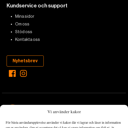
Kundservice och support
Mina sidor
Om oss
Stöd oss
Kontakta oss
Nyhetsbrev
Vi använder kakor
För bästa användarupplevelse använder vi kakor där vi lagrar och läser in information
Landets Fria Tidning är en nyhetstidning med bred bevakning av
om er användare. Om ni accepterar det så kan vi spara information om ifall ni är