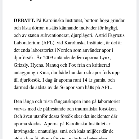
DEBATT.
På Karolinska Institutet, bortom höga grindar
och låsta dörrar, utsätts kännande individer för lagligt,
och av staten subventionerat, djurplågeri. Astrid Fagræus
Laboratorium (AFL), vid Karolinska Institutet, är det är
det enda laboratoriet i Norden som använder apor i
djurförsök. År 2009 anlände de fem aporna Lynx,
Grizzly, Hyena, Nanuq och Fox från en kritiserad
anläggning i Kina, där både hundar och apor föds upp
till djurförsök. I dag är aporna runt 14 år gamla, och
därmed de äldsta av de 56 apor som hålls på AFL.
Den långa och trista fångenskapen inne på laboratoriet
varvas med de påfrestande och traumatiska försöken.
Och även utanför dessa försök sker det incidenter där
aporna skadas. Aporna på Karolinska Institutet är
intvingade i onaturliga, små och kala miljöer där de
aldrig kan få utlopp för sina naturliga beteenden –