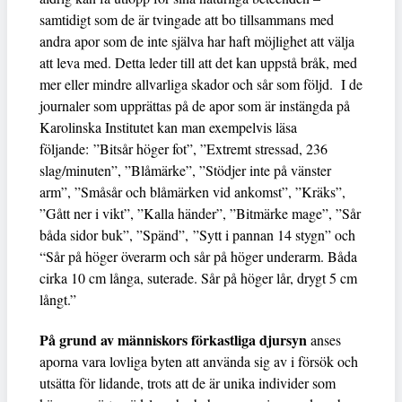
samtidigt som de är tvingade att bo tillsammans med
andra apor som de inte själva har haft möjlighet att välja
att leva med. Detta leder till att det kan uppstå bråk, med
mer eller mindre allvarliga skador och sår som följd. I de
journaler som upprättas på de apor som är instängda på
Karolinska Institutet kan man exempelvis läsa
följande: ”Bitsår höger fot”, ”Extremt stressad, 236
slag/minuten”, ”Blåmärke”, ”Stödjer inte på vänster
arm”, ”Småsår och blåmärken vid ankomst”, ”Kräks”,
”Gått ner i vikt”, ”Kalla händer”, ”Bitmärke mage”, ”Sår
båda sidor buk”, ”Spänd”, ”Sytt i pannan 14 stygn” och
“Sår på höger överarm och sår på höger underarm. Båda
cirka 10 cm långa, suterade. Sår på höger lår, drygt 5 cm
långt.”
På grund av människors förkastliga djursyn
anses
aporna vara lovliga byten att använda sig av i försök och
utsätta för lidande, trots att de är unika individer som