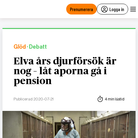
main
content
Prenumerera
Logga in
Glöd
· Debatt
Elva års djurförsök är
nog – låt aporna gå i
pension
Publicerad 2020-07-21
4 min lästid