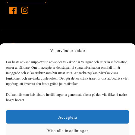
Vi använder kakor
För bästa användarupplevelse använder vi kakor där vi lagrar och läser in information
Landets Fria Tidning är en nyhetstidning med bred bevakning av
om er användare. Om ni accepterar det så kan vi spara information om ifall ni är
det viktigaste som händer lokalt och globalt och med fokus på
inloggade och vilka artiklar som blir mest lästa. Att tacka nej kan påverka vissa
funktioner och användarupplevelsen. Det gör det också svårare för oss att bedriva vårt
omställningsrörelsen. En omställning till ett hållbart samhälle går
uppdrag, att leverera den bästa gröna journalistiken.
både via starka och lika rättigheter för alla människor, minskade
ekonomiska och sociala klyftor, samt utrymme för allt levande att
Du kan när som helst ändra inställningarna genom att klicka på den vita fliken i nedre
utvecklas och frodas.
högra hörnet.
Acceptera
Personuppgiftsbehandling och cookies
Sidkarta
Visa alla inställningar