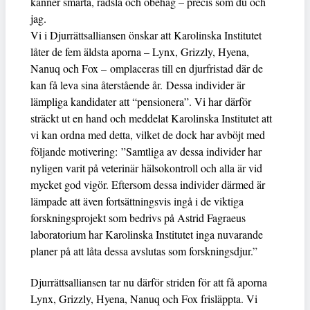
känner smärta, rädsla och obehag – precis som du och
jag.
Vi i Djurrättsalliansen önskar att Karolinska Institutet
låter de fem äldsta aporna – Lynx, Grizzly, Hyena,
Nanuq och Fox – omplaceras till en djurfristad där de
kan få leva sina återstående år. Dessa individer är
lämpliga kandidater att “pensionera”. Vi har därför
sträckt ut en hand och meddelat Karolinska Institutet att
vi kan ordna med detta, vilket de dock har avböjt med
följande motivering: ”Samtliga av dessa individer har
nyligen varit på veterinär hälsokontroll och alla är vid
mycket god vigör. Eftersom dessa individer därmed är
lämpade att även fortsättningsvis ingå i de viktiga
forskningsprojekt som bedrivs på Astrid Fagraeus
laboratorium har Karolinska Institutet inga nuvarande
planer på att låta dessa avslutas som forskningsdjur.”
Djurrättsalliansen tar nu därför striden för att få aporna
Lynx, Grizzly, Hyena, Nanuq och Fox frisläppta. Vi