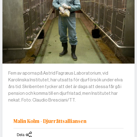
Fem av aporna på Astrid Fagræus Laboratorium, vid
Karolinska Institutet, har utsatts för djurförsök under elva
års tid. Skribenten tycker att det är dags att dessa får gå i
pension och komma till en djurfristad, men Institutet har
nekat. Foto: Claudio Bresciani/TT.
Malin Kolm – Djurrättsalliansen
Dela