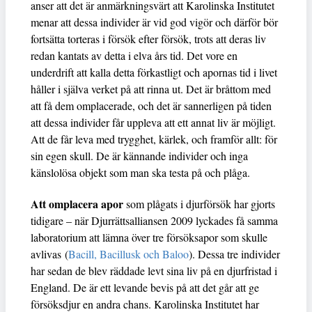
anser att det är anmärkningsvärt att Karolinska Institutet
menar att dessa individer är vid god vigör och därför bör
fortsätta torteras i försök efter försök, trots att deras liv
redan kantats av detta i elva års tid. Det vore en
underdrift att kalla detta förkastligt och apornas tid i livet
håller i själva verket på att rinna ut. Det är bråttom med
att få dem omplacerade, och det är sannerligen på tiden
att dessa individer får uppleva att ett annat liv är möjligt.
Att de får leva med trygghet, kärlek, och framför allt: för
sin egen skull. De är kännande individer och inga
känslolösa objekt som man ska testa på och plåga.
Att omplacera apor
som plågats i djurförsök har gjorts
tidigare – när Djurrättsalliansen 2009 lyckades få samma
laboratorium att lämna över tre försöksapor som skulle
avlivas (
Bacill, Bacillusk och Baloo
). Dessa tre individer
har sedan de blev räddade levt sina liv på en djurfristad i
England. De är ett levande bevis på att det går att ge
försöksdjur en andra chans. Karolinska Institutet har