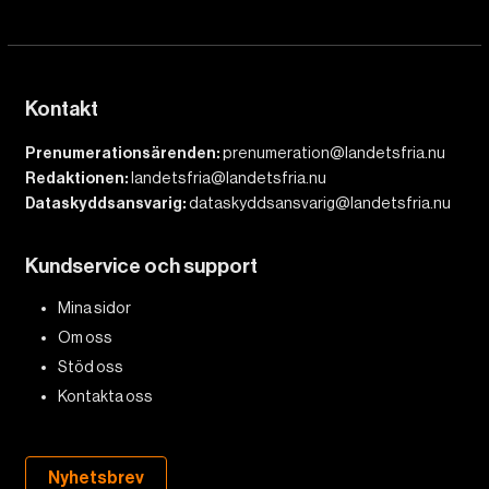
Kontakt
Prenumerationsärenden:
prenumeration@landetsfria.nu
Redaktionen:
landetsfria@landetsfria.nu
Dataskyddsansvarig:
dataskyddsansvarig@landetsfria.nu
Kundservice och support
Mina sidor
Om oss
Stöd oss
Kontakta oss
Nyhetsbrev