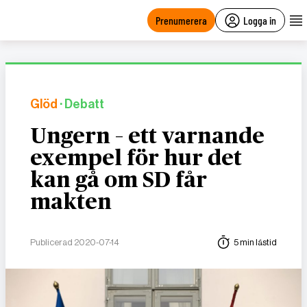
main
content
Prenumerera
Logga in
Glöd
· Debatt
Ungern – ett varnande
exempel för hur det
kan gå om SD får
makten
Publicerad 2020-07-14
5 min lästid