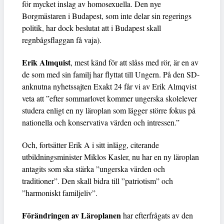
för mycket inslag av homosexuella. Den nye
Borgmästaren i Budapest, som inte delar sin regerings
politik, har dock beslutat att i Budapest skall
regnbågsflaggan få vaja).
Erik Almquist
, mest känd för att slåss med rör, är en av
de som med sin familj har flyttat till Ungern. På den SD-
anknutna nyhetssajten Exakt 24 får vi av Erik Almqvist
veta att ”efter sommarlovet kommer ungerska skolelever
studera enligt en ny läroplan som lägger större fokus på
nationella och konservativa värden och intressen.”
Och, fortsätter Erik A i sitt inlägg, citerande
utbildningsminister Miklos Kasler, nu har en ny läroplan
antagits som ska stärka ”ungerska värden och
traditioner”. Den skall bidra till ”patriotism” och
”harmoniskt familjeliv”.
Förändringen av Läroplanen
har efterfrågats av den