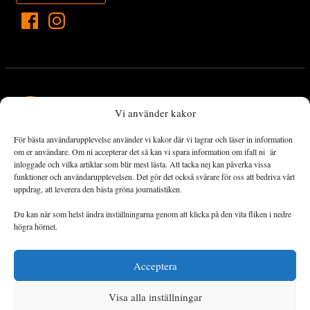
Vi använder kakor
För bästa användarupplevelse använder vi kakor där vi lagrar och läser in information
Landets Fria Tidning är en nyhetstidning med bred bevakning av
om er användare. Om ni accepterar det så kan vi spara information om ifall ni är
det viktigaste som händer lokalt och globalt och med fokus på
inloggade och vilka artiklar som blir mest lästa. Att tacka nej kan påverka vissa
funktioner och användarupplevelsen. Det gör det också svårare för oss att bedriva vårt
omställningsrörelsen. En omställning till ett hållbart samhälle går
uppdrag, att leverera den bästa gröna journalistiken.
både via starka och lika rättigheter för alla människor, minskade
ekonomiska och sociala klyftor, samt utrymme för allt levande att
Du kan när som helst ändra inställningarna genom att klicka på den vita fliken i nedre
utvecklas och frodas.
högra hörnet.
Acceptera
Personuppgiftsbehandling och cookies
Sidkarta
Visa alla inställningar