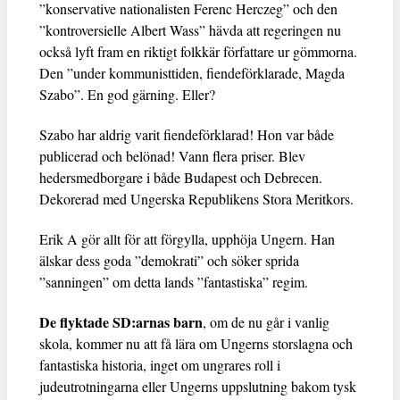
”konservative nationalisten Ferenc Herczeg” och den
”kontroversielle Albert Wass” hävda att regeringen nu
också lyft fram en riktigt folkkär författare ur gömmorna.
Den ”under kommunisttiden, fiendeförklarade, Magda
Szabo”. En god gärning. Eller?
Szabo har aldrig varit fiendeförklarad! Hon var både
publicerad och belönad! Vann flera priser. Blev
hedersmedborgare i både Budapest och Debrecen.
Dekorerad med Ungerska Republikens Stora Meritkors.
Erik A gör allt för att förgylla, upphöja Ungern. Han
älskar dess goda ”demokrati” och söker sprida
”sanningen” om detta lands ”fantastiska” regim.
De flyktade SD:arnas barn
, om de nu går i vanlig
skola, kommer nu att få lära om Ungerns storslagna och
fantastiska historia, inget om ungrares roll i
judeutrotningarna eller Ungerns uppslutning bakom tysk