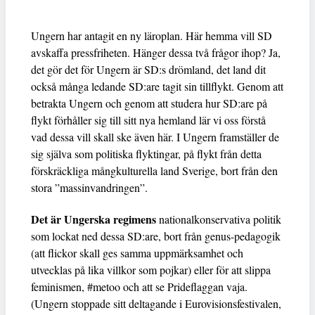
Ungern har antagit en ny läroplan. Här hemma vill SD
avskaffa pressfriheten. Hänger dessa två frågor ihop? Ja,
det gör det för Ungern är SD:s drömland, det land dit
också många ledande SD:are tagit sin tillflykt. Genom att
betrakta Ungern och genom att studera hur SD:are på
flykt förhåller sig till sitt nya hemland lär vi oss förstå
vad dessa vill skall ske även här. I Ungern framställer de
sig själva som politiska flyktingar, på flykt från detta
förskräckliga mångkulturella land Sverige, bort från den
stora ”massinvandringen”.
Det är Ungerska regimens
nationalkonservativa politik
som lockat ned dessa SD:are, bort från genus-pedagogik
(att flickor skall ges samma uppmärksamhet och
utvecklas på lika villkor som pojkar) eller för att slippa
feminismen, #metoo och att se Prideflaggan vaja.
(Ungern stoppade sitt deltagande i Eurovisionsfestivalen,