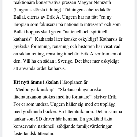
reaktionära konservativa pressen Magyar Nemzeth
(Ungerns största tidning). Tidningens chefredaktör
Ballai, citeras av Erik A, Ungern har nu fått ”en ny
läroplan som fokuserar på nationella intressen” och som
Ballai hoppas skall ge en ”nationell och spirituell
katharsis”. Katharsis låter kanske oskyldigt? Katharsis är
grekiska för rening, rensning och historien har visat vad
en sådan rening, rensning innebär. Erik A ser fram emot
den. Vill ha en sådan i Sverige. Det låter mer oskyldigt
att använda ordet katharsis.
Ett nytt ämne i skolan
i läroplanen är
”Medborgarkunskap”. ”Skolans obligatoriska
litteraturkanon utökas med tre författare”, skriver Erik.
För er som undrar. Ungern håller sig med ett upplägg
med godkända böcker. En litteraturkanon. Det är samma
tankar som SD driver här hemma. En godkänd äkta
konservativ, nationell, stödjande familjevärderingar,
fosterländsk litteratur.