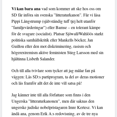
Vi kan bara ana
vad som kommer att ske hos oss om
SD får införa sin svenska ”litteraturkanon”. Får vi läsa
Pippi Långstrump (självständig tuff tjej helt utanför
”familjevärderingar”) eller Bamse – en tolerant kämpe
för de svagare (socialist). Platsar Sjöwall/Wahlöös starkt
politiska samhällskritik eller Mankells böcker, Jan
Guillou eller den mot diskriminering, rasism och
högerextremism aktive feministen Stieg Larsson med sin
hjältinna Lisbeth Salander.
Och till alla tvivlare som tycker att jag målar fan på
väggen: Läs SD:s partiprogram, ta del av deras motioner
och läs framför allt det de inte vill satsa på!
Jag känner inte till alla författare som finns i den
Ungerska ”litteraturkanonen”, men där saknas den
ungerske judiske nobelpristagaren Imre Kertesz. Vi kan
ändå ana, genom Erik A:s redovisning, av de tre nya