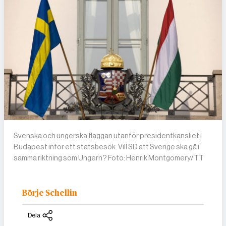
Svenska och ungerska flaggan utanför presidentkansliet i
Budapest inför ett statsbesök. Vill SD att Sverige ska gå i
samma riktning som Ungern? Foto: Henrik Montgomery/TT
Börje Schellin
Dela