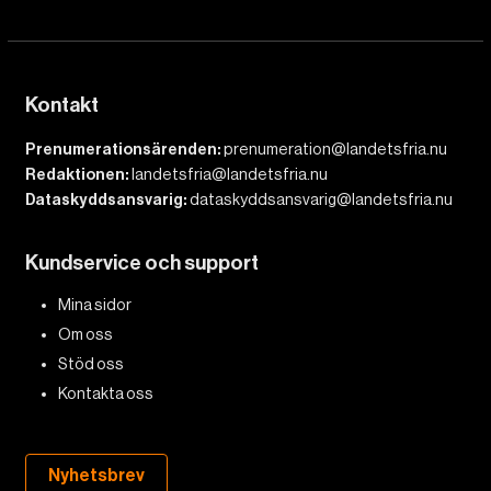
Kontakt
Prenumerationsärenden:
prenumeration@landetsfria.nu
Redaktionen:
landetsfria@landetsfria.nu
Dataskyddsansvarig:
dataskyddsansvarig@landetsfria.nu
Kundservice och support
Mina sidor
Om oss
Stöd oss
Kontakta oss
Nyhetsbrev