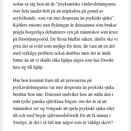
sedan så såg hon att de ”psykiatriska vårdavdelningarna
över hela landet höll på att implodera på grund av
asylsökande, som var mer desperata än psykiskt sjuka”.
Kjöllers misstro mot flyktingar är densamma som brukar
prägla borgerliga debattörers syn på människor som lever
på försörjningsstöd. De flesta bluffar säkert, därför ska vi
göra det så svårt som möjligt för dem, låt vara att en del
med verkliga problem också drabbas men det är ändå
bättre än att vi skulle råka hjälpa några som har försökt
lura sig till hjälp.
Hur hon kommit fram till att personerna på
psykavdelningarna var mer desperata än psykiskt sjuka
berättar hon inte. Däremot undviker hon att ställa den i
mitt tycke ganska självklara frågan: om det är så att
människor ser sig tvingade att spela psykiskt sjuka eller
till och med begår självmordsförsök för att få stanna i
Sverige, är det i så fall inte något som är väldigt skevt?