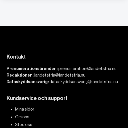
Kontakt
Prenumerationsärenden:
prenumeration@landetsfria.nu
Redaktionen:
landetsfria@landetsfria.nu
Dataskyddsansvarig:
dataskyddsansvarig@landetsfria.nu
Kundservice och support
Mina sidor
Om oss
Stöd oss