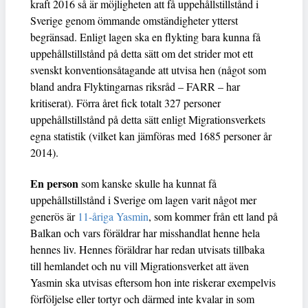
kraft 2016 så är möjligheten att få uppehållstillstånd i
Sverige genom ömmande omständigheter ytterst
begränsad. Enligt lagen ska en flykting bara kunna få
uppehållstillstånd på detta sätt om det strider mot ett
svenskt konventionsåtagande att utvisa hen (något som
bland andra Flyktingarnas riksråd – FARR – har
kritiserat). Förra året fick totalt 327 personer
uppehållstillstånd på detta sätt enligt Migrationsverkets
egna statistik (vilket kan jämföras med 1685 personer år
2014).
En person
som kanske skulle ha kunnat få
uppehållstillstånd i Sverige om lagen varit något mer
generös är
11-åriga Yasmin
, som kommer från ett land på
Balkan och vars föräldrar har misshandlat henne hela
hennes liv. Hennes föräldrar har redan utvisats tillbaka
till hemlandet och nu vill Migrationsverket att även
Yasmin ska utvisas eftersom hon inte riskerar exempelvis
förföljelse eller tortyr och därmed inte kvalar in som