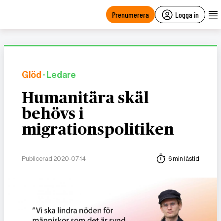
main
content
Prenumerera
Logga in
Glöd
· Ledare
Humanitära skäl
behövs i
migrationspolitiken
Publicerad 2020-07-14
6 min lästid