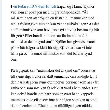
I
en ledare i DN den 10 juli
frågar sig Hanne Kjöller
vad som är poängen med migrationspolitiken. “Är
målsättningen att erbjuda en fristad till människor med
reella flyktingskäl tills de kan vända tillbaka igen? Är det
att få människor som beviljats asyl att vilja bosätta sig här
för gott? Eller handlar det om att lindra nöden för
människor det är synd om?” Kjöller har givetvis svaret
på de här frågorna klart för sig. Självklart kan vi inte
hålla på och ta emot människor som det bara är synd
om.
På lagspråk kan “människor det är synd om” översättas
till synnerligen eller särskilt ömmande omständigheter. I
den här kategorin ryms exempelvis personer som är svårt
sjuka och som inte kan få adekvat vård i hemlandet. Det
kan också handla om barn som är svårt handikappade,
traumatiserade eller som inte har någon som kan ta emot
dem i hemlandet. Efter att den tillfälliga lagen trädde i