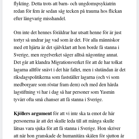
flykting. Detta trots att barn- och ungdomspsykiatrin
redan för fem år sedan såg tecken på trauma hos flickan
efter långvarig misshandel.
Om inte det hennes föräldrar har utsatt henne för är just
tortyr så undrar jag vad som är det. För alla människor
med ett hjärta är det självklart att hon borde få stanna i
Sverige, men regelverket säger alltså någonting annat.
Det går att klandra Migrationsverket för att de har tolkat
lagarna alltför snävt i det här fallet, men i slutändan är det
riksdagspolitikerna som fastställer lagarna (och vi som
medborgare som röstar fram dem) och med den hårda
lagstiftning vi har i dag så har personer som Yasmin
tyvärr ofta små chanser att få stanna i Sverige.
Kjöllers argument
för att vi inte ska ta emot de här
personerna är att det skulle leda till att många skulle
låtsas vara sjuka för att få stanna i Sverige. Hon skriver
att när hon granskade de humanitära skälen för sjutton år