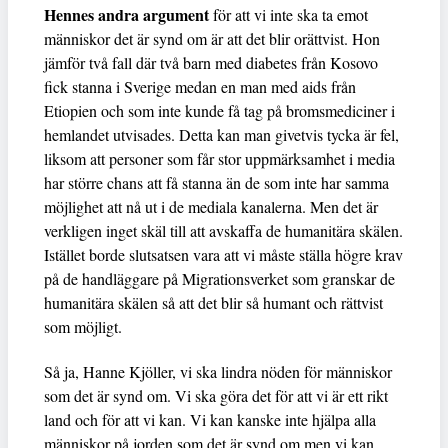
Hennes andra argument
för att vi inte ska ta emot
människor det är synd om är att det blir orättvist. Hon
jämför två fall där två barn med diabetes från Kosovo
fick stanna i Sverige medan en man med aids från
Etiopien och som inte kunde få tag på bromsmediciner i
hemlandet utvisades. Detta kan man givetvis tycka är fel,
liksom att personer som får stor uppmärksamhet i media
har större chans att få stanna än de som inte har samma
möjlighet att nå ut i de mediala kanalerna. Men det är
verkligen inget skäl till att avskaffa de humanitära skälen.
Istället borde slutsatsen vara att vi måste ställa högre krav
på de handläggare på Migrationsverket som granskar de
humanitära skälen så att det blir så humant och rättvist
som möjligt.
Så ja, Hanne Kjöller, vi ska lindra nöden för människor
som det är synd om. Vi ska göra det för att vi är ett rikt
land och för att vi kan. Vi kan kanske inte hjälpa alla
människor på jorden som det är synd om men vi kan