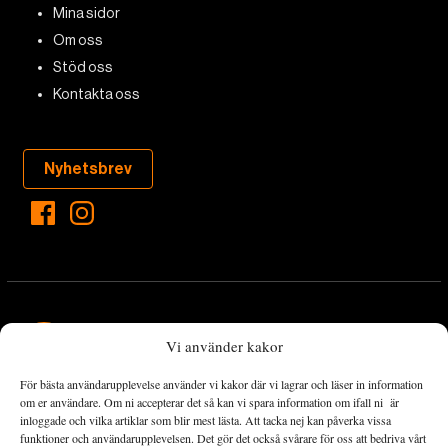
Mina sidor
Om oss
Stöd oss
Kontakta oss
Nyhetsbrev
Vi använder kakor
För bästa användarupplevelse använder vi kakor där vi lagrar och läser in information
Landets Fria Tidning är en nyhetstidning med bred bevakning av
om er användare. Om ni accepterar det så kan vi spara information om ifall ni är
det viktigaste som händer lokalt och globalt och med fokus på
inloggade och vilka artiklar som blir mest lästa. Att tacka nej kan påverka vissa
funktioner och användarupplevelsen. Det gör det också svårare för oss att bedriva vårt
omställningsrörelsen. En omställning till ett hållbart samhälle går