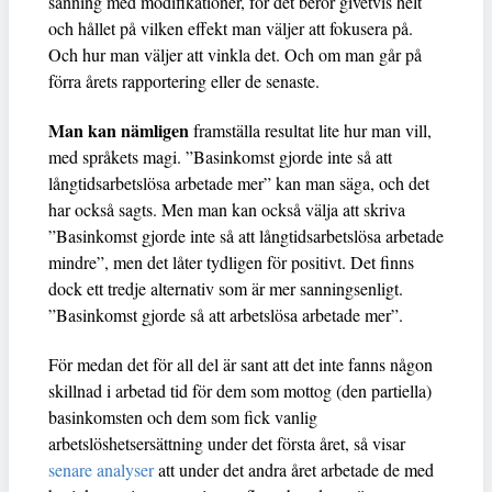
sanning med modifikationer, för det beror givetvis helt
och hållet på vilken effekt man väljer att fokusera på.
Och hur man väljer att vinkla det. Och om man går på
förra årets rapportering eller de senaste.
Man kan nämligen
framställa resultat lite hur man vill,
med språkets magi. ”Basinkomst gjorde inte så att
långtidsarbetslösa arbetade mer” kan man säga, och det
har också sagts. Men man kan också välja att skriva
”Basinkomst gjorde inte så att långtidsarbetslösa arbetade
mindre”, men det låter tydligen för positivt. Det finns
dock ett tredje alternativ som är mer sanningsenligt.
”Basinkomst gjorde så att arbetslösa arbetade mer”.
För medan det för all del är sant att det inte fanns någon
skillnad i arbetad tid för dem som mottog (den partiella)
basinkomsten och dem som fick vanlig
arbetslöshetsersättning under det första året, så visar
senare analyser
att under det andra året arbetade de med