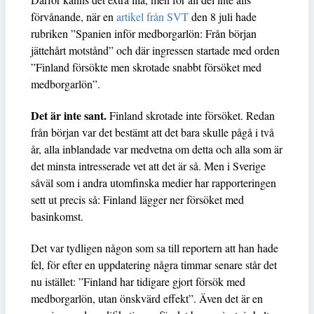
förvånande, när en
artikel från SVT
den 8 juli hade
rubriken ”Spanien inför medborgarlön: Från början
jättehårt motstånd” och där ingressen startade med orden
”Finland försökte men skrotade snabbt försöket med
medborgarlön”.
Det är inte sant.
Finland skrotade inte försöket. Redan
från början var det bestämt att det bara skulle pågå i två
år, alla inblandade var medvetna om detta och alla som är
det minsta intresserade vet att det är så. Men i Sverige
såväl som i andra utomfinska medier har rapporteringen
sett ut precis så: Finland lägger ner försöket med
basinkomst.
Det var tydligen någon som sa till reportern att han hade
fel, för efter en uppdatering några timmar senare står det
nu istället: ”Finland har tidigare gjort försök med
medborgarlön, utan önskvärd effekt”. Även det är en