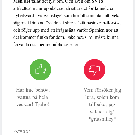
Men det talas
det tyst om. Och även om SVT:s
artikeltext nu är uppdaterad så sitter det fortfarande en
nyhetsvärd i videoinslaget som hör till som utan att tveka
säger att Finland ”valde att skrota” sitt basinkomstförsök,
och följer upp med att ifrågasätta varför Spanien tror att
det kommer funka för dem. Fake news. Vi måste kunna
förvänta oss mer av public service.
Har inte behövt
Vem försöker jag
vattna på hela
lura, solen kom
veckan! Tjoho!
tillbaka, jag
saknar dig!
*gråtsmiley*
KATEGORI