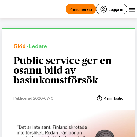
main
content
Prenumerera
Logga in
Glöd
· Ledare
Public service ger en
osann bild av
basinkomstförsök
Publicerad 2020-07-10
4 min lästid