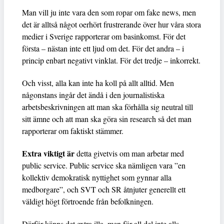
Man vill ju inte vara den som ropar om fake news, men
det är alltså något oerhört frustrerande över hur våra stora
medier i Sverige rapporterar om basinkomst. För det
första – nästan inte ett ljud om det. För det andra – i
princip enbart negativt vinklat. För det tredje – inkorrekt.
Och visst, alla kan inte ha koll på allt alltid. Men
någonstans ingår det ändå i den journalistiska
arbetsbeskrivningen att man ska förhålla sig neutral till
sitt ämne och att man ska göra sin research så det man
rapporterar om faktiskt stämmer.
Extra viktigt är
detta givetvis om man arbetar med
public service. Public service ska nämligen vara ”en
kollektiv demokratisk nyttighet som gynnar alla
medborgare”, och SVT och SR åtnjuter generellt ett
väldigt högt förtroende från befolkningen.
Därför känns det extra illa, men för all del inte alls