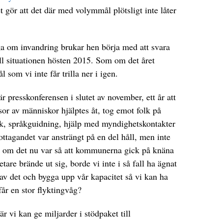
et gör att det där med volymmål plötsligt inte låter
ga om invandring brukar hen börja med att svara
a till situationen hösten 2015. Som om det året
 som vi inte får trilla ner i igen.
r presskonferensen i slutet av november, ett år att
sor av människor hjälptes åt, tog emot folk på
k, språkguidning, hjälp med myndighetskontakter
ttagandet var ansträngt på en del håll, men inte
ch om det nu var så att kommunerna gick på knäna
tare brände ut sig, borde vi inte i så fall ha ägnat
 av det och bygga upp vår kapacitet så vi kan ha
får en stor flyktingvåg?
r vi kan ge miljarder i stödpaket till