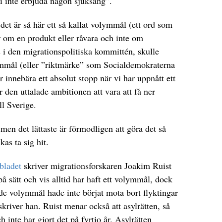
i inte erbjuda någon sjuksäng”.
det är så här ett så kallat volymmål (ett ord som
ar om en produkt eller råvara och inte om
 i den migrationspolitiska kommittén, skulle
mmål (eller ”riktmärke” som Socialdemokraterna
r innebära ett absolut stopp när vi har uppnått ett
 den uttalade ambitionen att vara att få ner
ll Sverige.
en det lättaste är förmodligen att göra det så
kas ta sig hit.
bladet
skriver migrationsforskaren Joakim Ruist
på sätt och vis alltid har haft ett volymmål, dock
ade volymmål hade inte börjat mota bort flyktingar
kriver han. Ruist menar också att asylrätten, så
 inte har gjort det på fyrtio år. Asylrätten