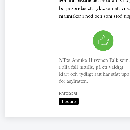
För hur skulle
det se ut om vi to
börja spridas ett rykte om att vi v
människor i nöd och som stod up
MP:s Annika Hirvonen Falk som,
i alla fall hittills, på ett väldigt
klart och tydligt sätt har stått upp
för asylrätten.
KATEGORI
Ledare