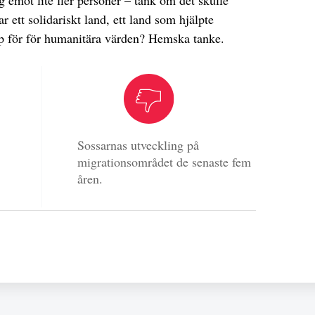
g emot lite fler personer – tänk om det skulle
ar ett solidariskt land, ett land som hjälpte
p för för humanitära värden? Hemska tanke.
Sossarnas utveckling på
migrationsområdet de senaste fem
åren.