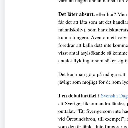
vård än någon annan här så kan v
Det låter absurt,
eller hur? Men 
får det att låta som att det handl
människoliv), som har diskuterats
kunna fungera. Även om ett voly
föredrar att kalla det) inte komme
visst antal asylsökande så kommer
antalet flyktingar som söker sig ti
Det kan man göra på många sätt, m
jävligt som möjligt för de som lyc
I en debattartikel
i
Svenska Dag
att Sverige, liksom andra länder, 
outtalat. ”Ett Sverige som inte h
vid Öresundsbron, till exempel”, s
som den är tänkt, inte fungerar och