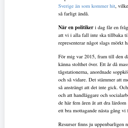
Sverige än som kommer hit
, vilk
så farligt ändå.
När en politiker
i dag får en frå
att vi i alla fall inte ska tillbak
representerar något slags mörkt hål
För mig var 2015, fram till den dä
känna stolthet över. Ett år då mas
tågstationerna, anordnade soppkö
och så vidare. Det stämmer att mo
så ansträngt att det inte gick. O
och att handläggare och socialarbe
de här fem åren åt att dra lärdom
ett bra mottagande nästa gång vi 
Resurser finns ju uppenbarligen nä