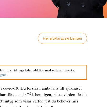
Fler artiklar av skribenten
ets Fria Tidnings ledarredaktion med syfte att påverka.
 grön.
k i covid-19. Du forslas i ambulans till sjukhuset
tar där det står ”Åk hem igen, bästa vården får du
tt intyg som visar varför just du behöver mer