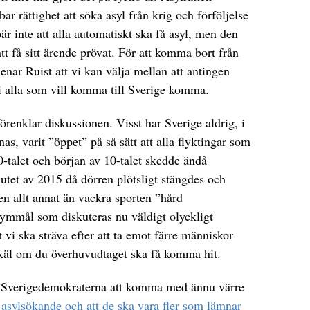
r rättighet att söka asyl från krig och förföljelse
är inte att alla automatiskt ska få asyl, men den
att få sitt ärende prövat. För att komma bort från
nar Ruist att vi kan välja mellan att antingen
 vi alla som vill komma till Sverige komma.
renklar diskussionen. Visst har Sverige aldrig, i
nas, varit ”öppet” på så sätt att alla flyktingar som
-talet och början av 10-talet skedde ändå
slutet av 2015 då dörren plötsligt stängdes och
den allt annat än vackra sporten ”hård
olymmål som diskuteras nu väldigt olyckligt
tt vi ska sträva efter att ta emot färre människor
 skäl om du överhuvudtaget ska få komma hit.
ör Sverigedemokraterna att komma med ännu värre
l asylsökande och att de ska vara fler som lämnar