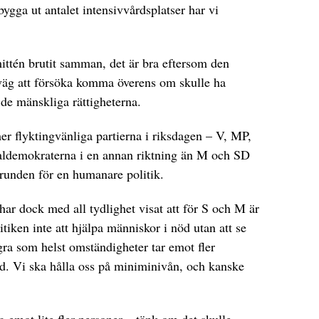
 bygga ut antalet intensivvårdsplatser har vi
ttén brutit samman, det är bra eftersom den
 väg att försöka komma överens om skulle ha
 de mänskliga rättigheterna.
er flyktingvänliga partierna i riksdagen – V, MP,
ialdemokraterna i en annan riktning än M och SD
grunden för en humanare politik.
har dock med all tydlighet visat att för S och M är
tiken inte att hjälpa människor i nöd utan att se
några som helst omständigheter tar emot fler
. Vi ska hålla oss på miniminivån, och kanske