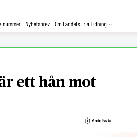
la nummer
Nyhetsbrev
Om Landets Fria Tidning
r ett hån mot
6 min lästid