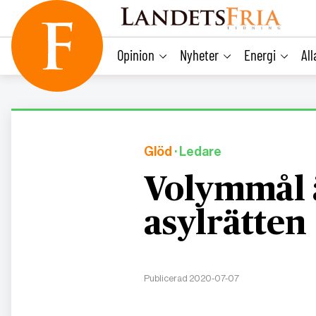
main
content
Opinion
Nyheter
Energi
Al
Glöd
· Ledare
Volymmål ä
asylrätten
Publicerad 2020-07-07