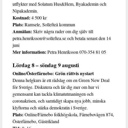
utflykter med Solatum Hus&Hem, Byakademin och
Nipakademin.
Kostnad:
4 500 kr
Plats:
Ramsele, Sollefteå kommun
Anmälan:
Skriv några rader om dig själv till
petra.henriksson@solleftea.se och betala senast den 14
juni
Mer information:
Petra Henriksson 070-354 81 05
Lördag 8 – söndag 9 augusti
Online/Österfärnebo: Grön rättvis nystart
Denna helgkurs är ett rådslag om en Green New Deal
för Sverige. Diskutera och lär dig mer om hur vi
gemensamt kan tackla klimatutmaningen och
coronakrisen, och samtidigt skapa nya jobb, minska
klyftorna och stärka demokratin i Sverige.
Plats:
Online/Färnebo folkhögskola, Färnebovägen 874,
Österfärnebo, Gästrikland