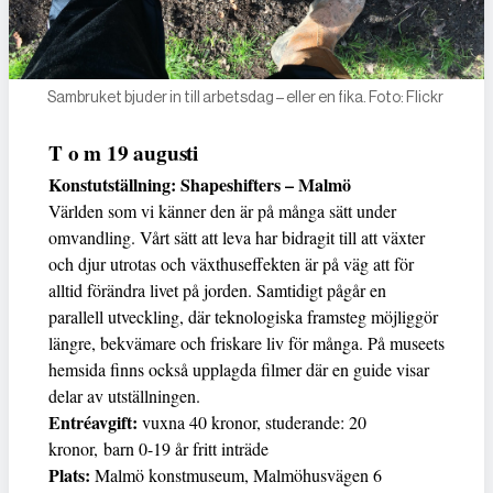
Sambruket bjuder in till arbetsdag – eller en fika. Foto: Flickr
T o m 19 augusti
Konstutställning: Shapeshifters – Malmö
Världen som vi känner den är på många sätt under
omvandling. Vårt sätt att leva har bidragit till att växter
och djur utrotas och växthuseffekten är på väg att för
alltid förändra livet på jorden. Samtidigt pågår en
parallell utveckling, där teknologiska framsteg möjliggör
längre, bekvämare och friskare liv för många. På museets
hemsida finns också upplagda filmer där en guide visar
delar av utställningen.
Entréavgift:
vuxna 40 kronor, studerande: 20
kronor, barn 0-19 år fritt inträde
Plats:
Malmö konstmuseum, Malmöhusvägen 6