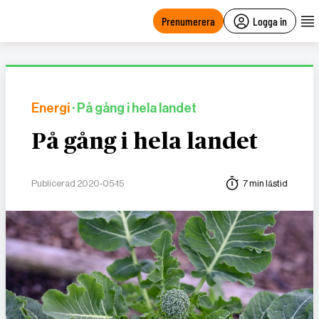
main
content
Prenumerera
Logga in
Energi
· På gång i hela landet
På gång i hela landet
Publicerad 2020-05-15
7 min lästid