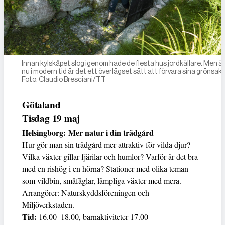
Innan kylskåpet slog igenom hade de flesta hus jordkällare. Men ä
nu i modern tid är det ett överlägset sätt att förvara sina grönsake
Foto: Claudio Bresciani/TT
Götaland
Tisdag 19 maj
Helsingborg: Mer natur i din trädgård
Hur gör man sin trädgård mer attraktiv för vilda djur?
Vilka växter gillar fjärilar och humlor? Varför är det bra
med en rishög i en hörna? Stationer med olika teman
som vildbin, småfåglar, lämpliga växter med mera.
Arrangörer: Naturskyddsföreningen och
Miljöverkstaden.
Tid:
16.00–18.00, barnaktiviteter 17.00