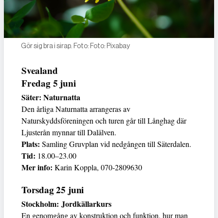
Gör sig bra i sirap. Foto: Foto: Pixabay
Svealand
Fredag 5 juni
Säter: Naturnatta
Den årliga Naturnatta arrangeras av
Naturskyddsföreningen och turen går till Långhag där
Ljusterån mynnar till Dalälven.
Plats:
Samling Gruvplan vid nedgången till Säterdalen.
Tid:
18.00–23.00
Mer info:
Karin Koppla, 070-2809630
Torsdag 25 juni
Stockholm: Jordkällarkurs
En genomgång av konstruktion och funktion, hur man