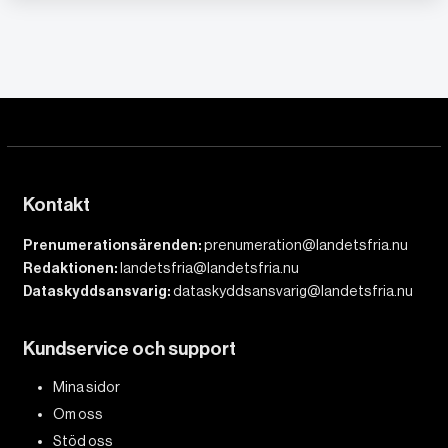
Kontakt
Prenumerationsärenden:
prenumeration@landetsfria.nu
Redaktionen:
landetsfria@landetsfria.nu
Dataskyddsansvarig:
dataskyddsansvarig@landetsfria.nu
Kundservice och support
Mina sidor
Om oss
Stöd oss