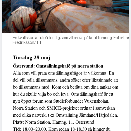
En kvällskurs i Luleå för dig som vill prova på knuttrimring. Foto: La
Fredriksson/TT
Torsdag 28 maj
Östersund: Omställningskafé på norra station
Alla som vill prata omställningsfrågor är välkomna! En
del vill odla tillsammans, andra söker efter likasinnade att
bo tillsammans med. Kom och berätta om dina tankar om
hur du skulle vilja bo och leva. Omställningskafé är ett
nytt öppet forum som Studieförbundet Vuxenskolan,
Norra Station och SMICE-projektet ordnar i samverkan
med olika nätverk, t ex Omställning Jämtland/Härjedalen.
Plats:
Norra Station, Hamng. 11, Östersund
Tid:
18.00–20.00. Kom redan 18-18.30 så hinner du