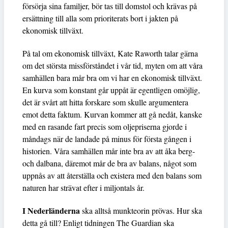
försörja sina familjer, bör tas till domstol och krävas på
ersättning till alla som prioriterats bort i jakten på
ekonomisk tillväxt.
På tal om ekonomisk tillväxt, Kate Raworth talar gärna
om det största missförståndet i vår tid, myten om att våra
samhällen bara mår bra om vi har en ekonomisk tillväxt.
En kurva som konstant går uppåt är egentligen omöjlig,
det är svårt att hitta forskare som skulle argumentera
emot detta faktum. Kurvan kommer att gå nedåt, kanske
med en rasande fart precis som oljepriserna gjorde i
måndags när de landade på minus för första gången i
historien. Våra samhällen mår inte bra av att åka berg-
och dalbana, däremot mår de bra av balans, något som
uppnås av att återställa och existera med den balans som
naturen har strävat efter i miljontals år.
I Nederländerna
ska alltså munkteorin prövas. Hur ska
detta gå till? Enligt tidningen The Guardian ska