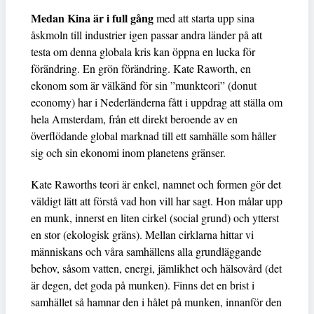
Medan Kina är i full gång
med att starta upp sina
åskmoln till industrier igen passar andra länder på att
testa om denna globala kris kan öppna en lucka för
förändring. En grön förändring. Kate Raworth, en
ekonom som är välkänd för sin ”munkteori” (donut
economy) har i Nederländerna fått i uppdrag att ställa om
hela Amsterdam, från ett direkt beroende av en
överflödande global marknad till ett samhälle som håller
sig och sin ekonomi inom planetens gränser.
Kate Raworths teori är enkel, namnet och formen gör det
väldigt lätt att förstå vad hon vill har sagt. Hon målar upp
en munk, innerst en liten cirkel (social grund) och ytterst
en stor (ekologisk gräns). Mellan cirklarna hittar vi
människans och våra samhällens alla grundläggande
behov, såsom vatten, energi, jämlikhet och hälsovård (det
är degen, det goda på munken). Finns det en brist i
samhället så hamnar den i hålet på munken, innanför den