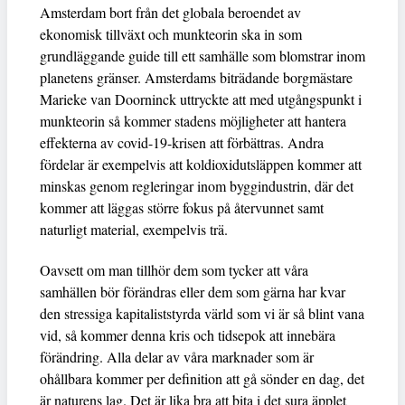
Amsterdam bort från det globala beroendet av
ekonomisk tillväxt och munkteorin ska in som
grundläggande guide till ett samhälle som blomstrar inom
planetens gränser. Amsterdams biträdande borgmästare
Marieke van Doorninck uttryckte att med utgångspunkt i
munkteorin så kommer stadens möjligheter att hantera
effekterna av covid-19-krisen att förbättras. Andra
fördelar är exempelvis att koldioxidutsläppen kommer att
minskas genom regleringar inom byggindustrin, där det
kommer att läggas större fokus på återvunnet samt
naturligt material, exempelvis trä.
Oavsett om man tillhör dem som tycker att våra
samhällen bör förändras eller dem som gärna har kvar
den stressiga kapitaliststyrda värld som vi är så blint vana
vid, så kommer denna kris och tidsepok att innebära
förändring. Alla delar av våra marknader som är
ohållbara kommer per definition att gå sönder en dag, det
är naturens lag. Det är lika bra att bita i det sura äpplet