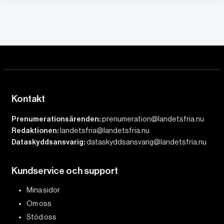
Kontakt
Prenumerationsärenden:
prenumeration@landetsfria.nu
Redaktionen:
landetsfria@landetsfria.nu
Dataskyddsansvarig:
dataskyddsansvarig@landetsfria.nu
Kundservice och support
Mina sidor
Om oss
Stöd oss