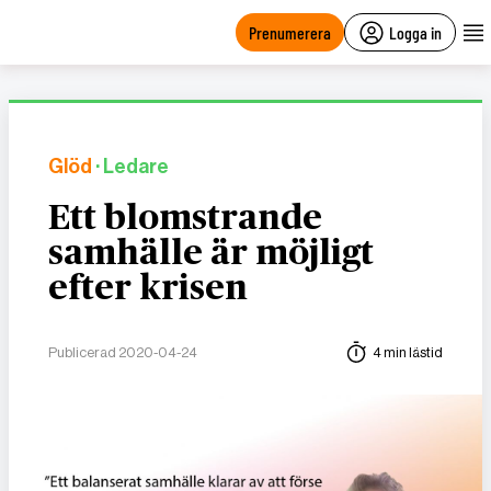
main
content
Prenumerera
Logga in
Glöd
· Ledare
Ett blomstrande
samhälle är möjligt
efter krisen
Publicerad 2020-04-24
4 min lästid